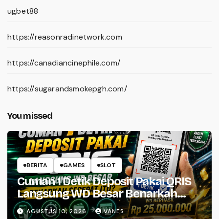
ugbet88
https://reasonradinetwork.com
https://canadiancinephile.com/
https://sugarandsmokepgh.com/
You missed
BERITA
GAMES
SLOT
Cuman 1 Detik Deposit Pakai QRIS
Langsung WD Besar Benarkah
Secepat Itu?
AGUSTUS 10, 2026
VANES