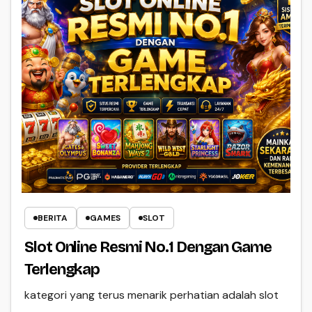
BERITA
GAMES
SLOT
Slot Online Resmi No.1 Dengan Game
Terlengkap
kategori yang terus menarik perhatian adalah slot