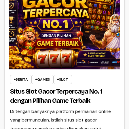
BERITA
GAMES
SLOT
Situs Slot Gacor Terpercaya No. 1
dengan Pilihan Game Terbaik
Di tengah banyaknya platform permainan online
yang bermunculan, istilah situs slot gacor
terpercaya semakin sering digunakan untuk