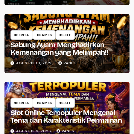
BERITA
GAMES
SLOT
Sabung Ayam Menghadirkan
Kemenangan yang Melimpah!!
AGUSTUS 10, 2026
VANES
BERITA
GAMES
SLOT
Slot Online Terpopuler Mengenal
Tema dan Karakteristik Permainan
AGUSTUS 9, 2026
VANES