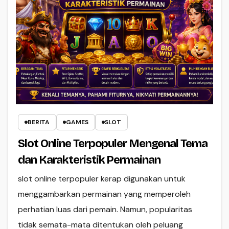
BERITA
GAMES
SLOT
Slot Online Terpopuler Mengenal Tema
dan Karakteristik Permainan
slot online terpopuler kerap digunakan untuk
menggambarkan permainan yang memperoleh
perhatian luas dari pemain. Namun, popularitas
tidak semata-mata ditentukan oleh peluang