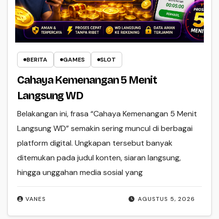
BERITA
GAMES
SLOT
Cahaya Kemenangan 5 Menit
Langsung WD
Belakangan ini, frasa “Cahaya Kemenangan 5 Menit
Langsung WD” semakin sering muncul di berbagai
platform digital. Ungkapan tersebut banyak
ditemukan pada judul konten, siaran langsung,
hingga unggahan media sosial yang
VANES
AGUSTUS 5, 2026