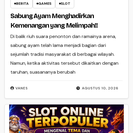
BERITA
GAMES
SLOT
Sabung Ayam Menghadirkan
Kemenangan yang Melimpah!!
Di balik riuh suara penonton dan ramainya arena,
sabung ayam telah lama menjadi bagian dari
sejumlah tradisi masyarakat di berbagai wilayah.
Namun, ketika aktivitas tersebut dikaitkan dengan
taruhan, suasananya berubah
VANES
AGUSTUS 10, 2026