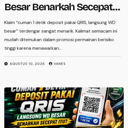
ah Secepat
Kemenangan y
Melimpah!!
 pakai QRIS, langsung WD
Di balik riuh suara penonton dan
arik. Kalimat semacam ini
sabung ayam telah lama menjadi 
osi permainan berisiko
tradisi masyarakat di berbagai w
aktivitas tersebut…
S
AGUSTUS 10, 2026
VANES