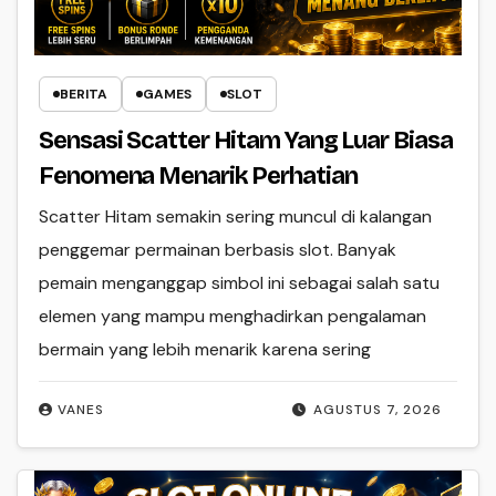
BERITA
GAMES
SLOT
Sensasi Scatter Hitam Yang Luar Biasa
Fenomena Menarik Perhatian
Scatter Hitam semakin sering muncul di kalangan
penggemar permainan berbasis slot. Banyak
pemain menganggap simbol ini sebagai salah satu
elemen yang mampu menghadirkan pengalaman
bermain yang lebih menarik karena sering
VANES
AGUSTUS 7, 2026