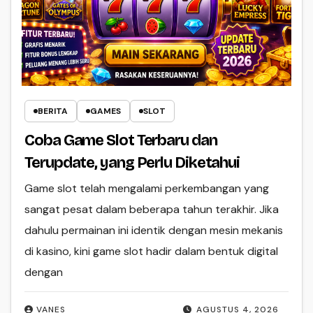
BERITA
GAMES
SLOT
Coba Game Slot Terbaru dan
Terupdate, yang Perlu Diketahui
Game slot telah mengalami perkembangan yang
sangat pesat dalam beberapa tahun terakhir. Jika
dahulu permainan ini identik dengan mesin mekanis
di kasino, kini game slot hadir dalam bentuk digital
dengan
VANES
AGUSTUS 4, 2026