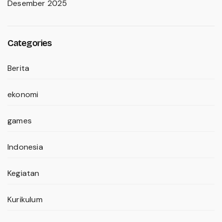
Desember 2025
Categories
Berita
ekonomi
games
Indonesia
Kegiatan
Kurikulum