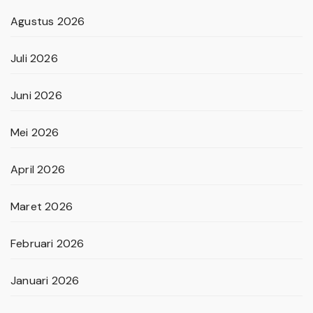
Agustus 2026
Juli 2026
Juni 2026
Mei 2026
April 2026
Maret 2026
Februari 2026
Januari 2026