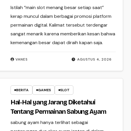
Istilah “main slot menang besar setiap saat”
kerap muncul dalam berbagai promosi platform
permainan digital. Kalimat tersebut terdengar
sangat menarik karena memberikan kesan bahwa
kemenangan besar dapat diraih kapan saja.
VANES
AGUSTUS 4, 2026
BERITA
GAMES
SLOT
Hal-Hal yang Jarang Diketahui
Tentang Permainan Sabung Ayam
sabung ayam hanya terlihat sebagai