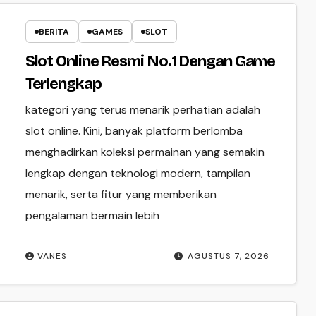
BERITA
GAMES
SLOT
Slot Online Resmi No.1 Dengan Game
Terlengkap
kategori yang terus menarik perhatian adalah
slot online. Kini, banyak platform berlomba
menghadirkan koleksi permainan yang semakin
lengkap dengan teknologi modern, tampilan
menarik, serta fitur yang memberikan
pengalaman bermain lebih
VANES
AGUSTUS 7, 2026