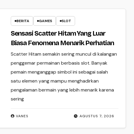
BERITA
GAMES
SLOT
Sensasi Scatter Hitam Yang Luar
Biasa Fenomena Menarik Perhatian
Scatter Hitam semakin sering muncul di kalangan
penggemar permainan berbasis slot. Banyak
pemain menganggap simbol ini sebagai salah
satu elemen yang mampu menghadirkan
pengalaman bermain yang lebih menarik karena
sering
VANES
AGUSTUS 7, 2026