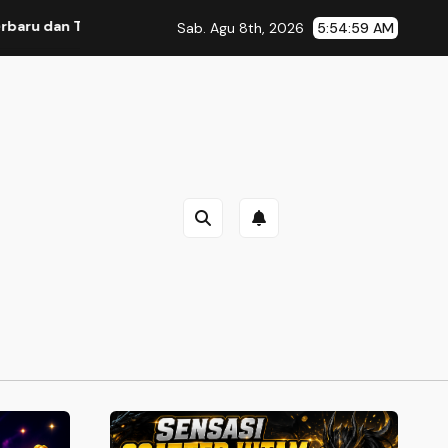
update, yang Perlu Diketahui
Sensasi Scatter Hitam Ya
Sab. Agu 8th, 2026
5:55:00 AM
BERITA
GAMES
SLOT