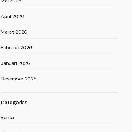
Mei 2026
April 2026
Maret 2026
Februari 2026
Januari 2026
Desember 2025
Categories
Berita