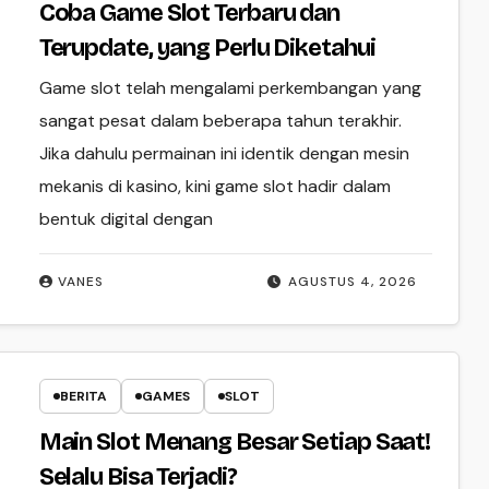
Coba Game Slot Terbaru dan
Terupdate, yang Perlu Diketahui
Game slot telah mengalami perkembangan yang
sangat pesat dalam beberapa tahun terakhir.
Jika dahulu permainan ini identik dengan mesin
mekanis di kasino, kini game slot hadir dalam
bentuk digital dengan
VANES
AGUSTUS 4, 2026
BERITA
GAMES
SLOT
Main Slot Menang Besar Setiap Saat!
Selalu Bisa Terjadi?