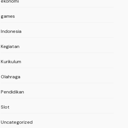
ekonomi
games
Indonesia
Kegiatan
Kurikulum
Olahraga
Pendidikan
Slot
Uncategorized