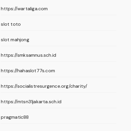
https://wartaliga.com
slot toto
slot mahjong
https://smksamnus.sch.id
https://hahaslot77s.com
https://socialistresurgence.org/charity/
https://mtsn31jakarta.sch.id
pragmatic88