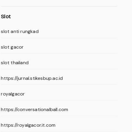
Slot
slot anti rungkad
slot gacor
slot thailand
https://jurnal.stikesbup.ac.id
royalgacor
https://conversationalball.com
https://royalgacor.it.com