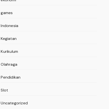
games
Indonesia
Kegiatan
Kurikulum
Olahraga
Pendidikan
Slot
Uncategorized