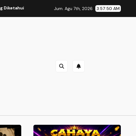
entang Permainan Sabung Ayam
Cahaya Kemenangan 5 M
Jum. Agu 7th, 2026
3:57:51 AM
BERITA
GAMES
SLOT