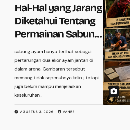
Cahaya
Kemenangan 5
Menit Langsung
WD
Belakangan ini, frasa “Cahaya
Kemenangan 5 Menit Langsung WD”
semakin sering muncul di berbagai
platform digital. Ungkapan tersebut
banyak ditemukan pada judul konten,
siaran langsung,…
AGUSTUS 5, 2026
VANES