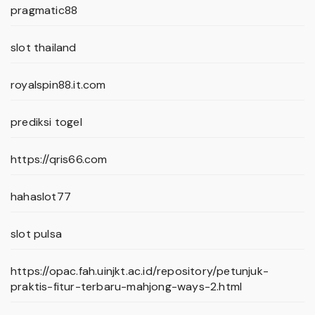
pragmatic88
slot thailand
royalspin88.it.com
prediksi togel
https://qris66.com
hahaslot77
slot pulsa
https://opac.fah.uinjkt.ac.id/repository/petunjuk-
praktis-fitur-terbaru-mahjong-ways-2.html