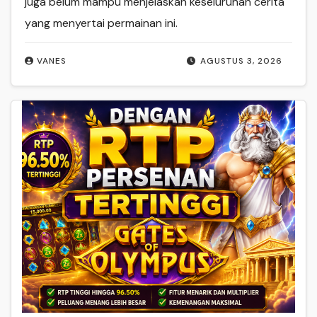
juga belum mampu menjelaskan keseluruhan cerita
yang menyertai permainan ini.
VANES
AGUSTUS 3, 2026