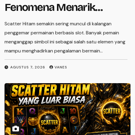
Fenomena Menarik
ka
Perhatian
o
Scatter Hitam semakin sering muncul di kalangan
k
penggemar permainan berbasis slot. Banyak pemain
te
menganggap simbol ini sebagai salah satu elemen yang
mampu menghadirkan pengalaman bermain…
AGUSTUS 7, 2026
VANES