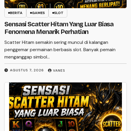
BERITA
GAMES
SLOT
Sensasi Scatter Hitam Yang Luar Biasa
Fenomena Menarik Perhatian
Scatter Hitam semakin sering muncul di kalangan
penggemar permainan berbasis slot. Banyak pemain
menganggap simbol…
AGUSTUS 7, 2026
VANES