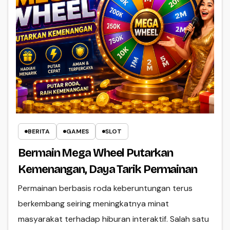
BERITA
GAMES
SLOT
Bermain Mega Wheel Putarkan
Kemenangan, Daya Tarik Permainan
Permainan berbasis roda keberuntungan terus
berkembang seiring meningkatnya minat
masyarakat terhadap hiburan interaktif. Salah satu