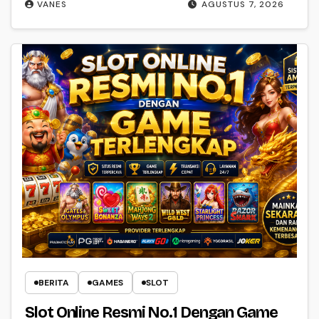
VANES
AGUSTUS 7, 2026
BERITA
GAMES
SLOT
Slot Online Resmi No.1 Dengan Game