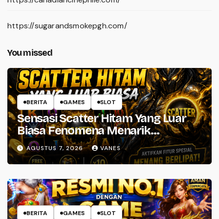
https://sugarandsmokepgh.com/
You missed
BERITA
GAMES
SLOT
Sensasi Scatter Hitam Yang Luar
Biasa Fenomena Menarik
Perhatian
AGUSTUS 7, 2026
VANES
BERITA
GAMES
SLOT