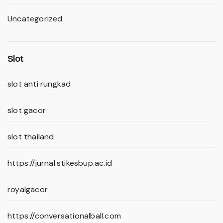
Uncategorized
Slot
slot anti rungkad
slot gacor
slot thailand
https://jurnal.stikesbup.ac.id
royalgacor
https://conversationalball.com