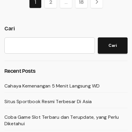
Paginasi
1
2
…
18
pos
Cari
Cari
Recent Posts
Cahaya Kemenangan 5 Menit Langsung WD
Situs Sportbook Resmi Terbesar Di Asia
Coba Game Slot Terbaru dan Terupdate, yang Perlu
Diketahui