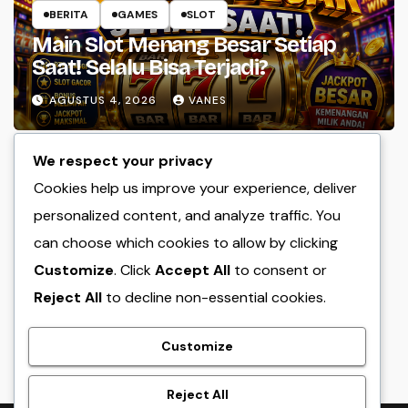
BERITA
GAMES
SLOT
Main Slot Menang Besar Setiap
Saat! Selalu Bisa Terjadi?
AGUSTUS 4, 2026
VANES
We respect your privacy
Cookies help us improve your experience, deliver
personalized content, and analyze traffic. You
can choose which cookies to allow by clicking
Customize
. Click
Accept All
to consent or
Reject All
to decline non-essential cookies.
Sekolah Menengah Atas
Negeri 11 Jakarta
Customize
Reject All