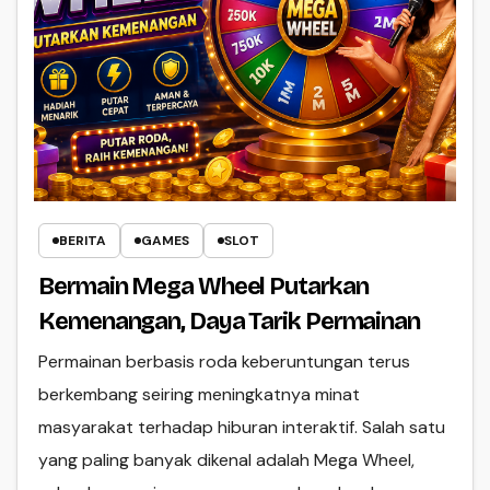
BERITA
GAMES
SLOT
Bermain Mega Wheel Putarkan
Kemenangan, Daya Tarik Permainan
Permainan berbasis roda keberuntungan terus
berkembang seiring meningkatnya minat
masyarakat terhadap hiburan interaktif. Salah satu
yang paling banyak dikenal adalah Mega Wheel,