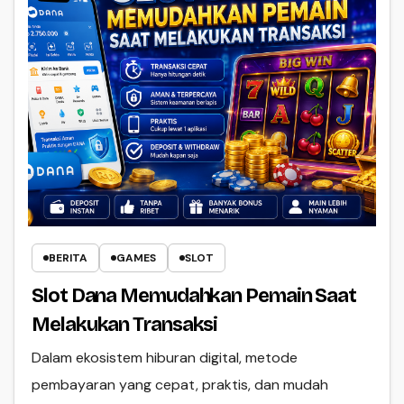
BERITA
GAMES
SLOT
Slot Dana Memudahkan Pemain Saat
Melakukan Transaksi
Dalam ekosistem hiburan digital, metode
pembayaran yang cepat, praktis, dan mudah