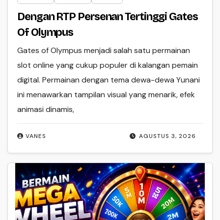
Dengan RTP Persenan Tertinggi Gates
Of Olympus
Gates of Olympus menjadi salah satu permainan
slot online yang cukup populer di kalangan pemain
digital. Permainan dengan tema dewa-dewa Yunani
ini menawarkan tampilan visual yang menarik, efek
animasi dinamis,
VANES
AGUSTUS 3, 2026