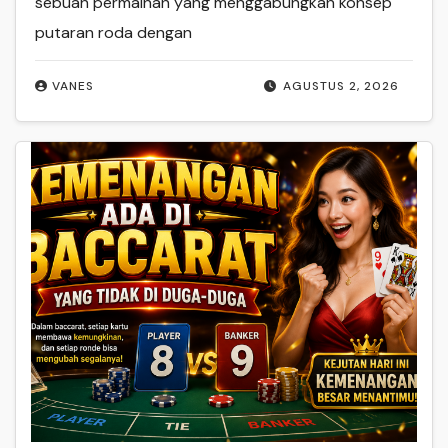
sebuah permainan yang menggabungkan konsep
putaran roda dengan
VANES
AGUSTUS 2, 2026