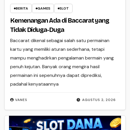
BERITA
GAMES
SLOT
Kemenangan Ada di Baccarat yang
Tidak Diduga-Duga
Baccarat dikenal sebagai salah satu permainan
kartu yang memiliki aturan sederhana, tetapi
mampu menghadirkan pengalaman bermain yang
penuh kejutan. Banyak orang mengira hasil
permainan ini sepenuhnya dapat diprediksi,
padahal kenyataannya
VANES
AGUSTUS 2, 2026