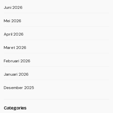
Juni 2026
Mei 2026
April 2026
Maret 2026
Februari 2026
Januari 2026
Desember 2025
Categories