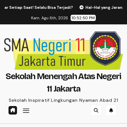
Skip
u Bisa Terjadi?
Hal-Hal yang Jarang Diketahui Tentang P
to
Kam. Agu 6th, 2026
10:52:52 PM
content
Sekolah Menengah Atas Negeri
11 Jakarta
Sekolah Inspiratif Lingkungan Nyaman Abad 21