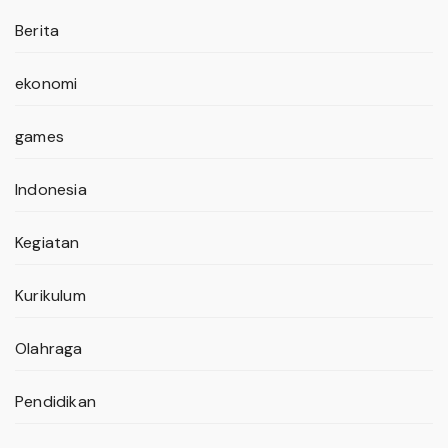
Berita
ekonomi
games
Indonesia
Kegiatan
Kurikulum
Olahraga
Pendidikan