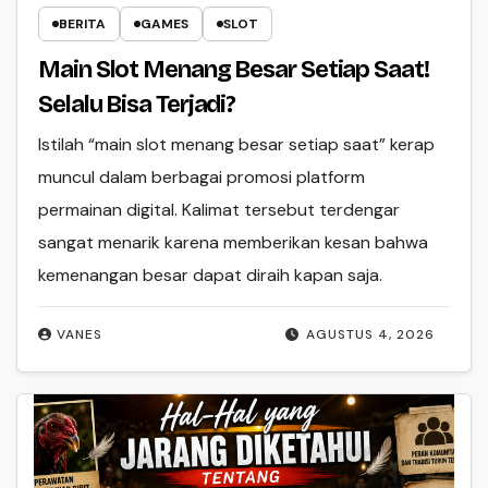
BERITA
GAMES
SLOT
Main Slot Menang Besar Setiap Saat!
Selalu Bisa Terjadi?
Istilah “main slot menang besar setiap saat” kerap
muncul dalam berbagai promosi platform
permainan digital. Kalimat tersebut terdengar
sangat menarik karena memberikan kesan bahwa
kemenangan besar dapat diraih kapan saja.
VANES
AGUSTUS 4, 2026