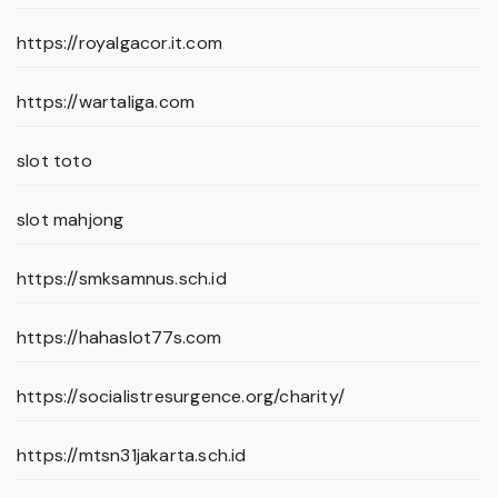
https://royalgacor.it.com
https://wartaliga.com
slot toto
slot mahjong
https://smksamnus.sch.id
https://hahaslot77s.com
https://socialistresurgence.org/charity/
https://mtsn31jakarta.sch.id