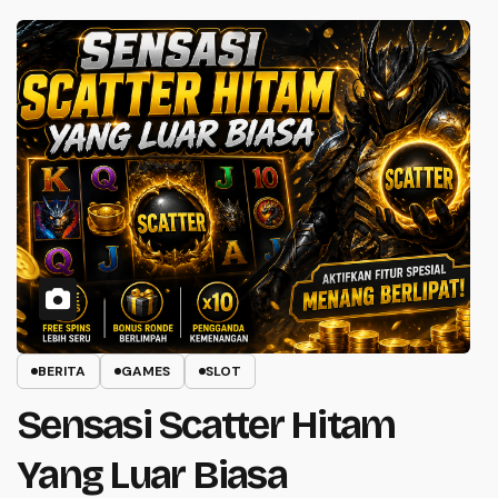
BERITA
GAMES
SLOT
Sensasi Scatter Hitam
Yang Luar Biasa