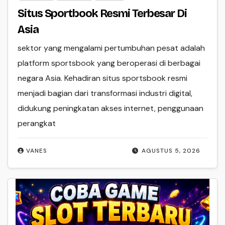
Situs Sportbook Resmi Terbesar Di
Asia
sektor yang mengalami pertumbuhan pesat adalah
platform sportsbook yang beroperasi di berbagai
negara Asia. Kehadiran situs sportsbook resmi
menjadi bagian dari transformasi industri digital,
didukung peningkatan akses internet, penggunaan
perangkat
VANES
AGUSTUS 5, 2026