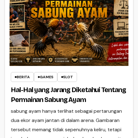
BERITA
GAMES
SLOT
Hal-Hal yang Jarang Diketahui Tentang
Permainan Sabung Ayam
sabung ayam hanya terlihat sebagai pertarungan
dua ekor ayam jantan di dalam arena. Gambaran
tersebut memang tidak sepenuhnya keliru, tetapi