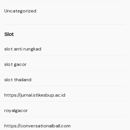
Uncategorized
Slot
slot anti rungkad
slot gacor
slot thailand
https://jurnal.stikesbup.ac.id
royalgacor
https://conversationalball.com