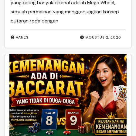
yang paling banyak dikenal adalah Mega Wheel,
sebuah permainan yang menggabungkan konsep
putaran roda dengan
VANES
AGUSTUS 2, 2026