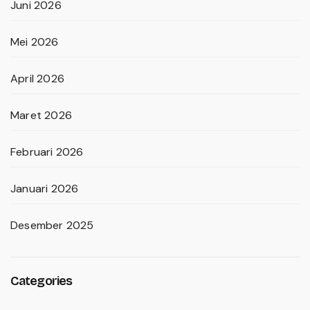
Juni 2026
Mei 2026
April 2026
Maret 2026
Februari 2026
Januari 2026
Desember 2025
Categories