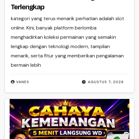
Terlengkap
kategori yang terus menarik perhatian adalah slot
online. Kini, banyak platform berlomba
menghadirkan koleksi permainan yang semakin
lengkap dengan teknologi modern, tampilan
menarik, serta fitur yang memberikan pengalaman
bermain lebih
VANES
AGUSTUS 7, 2026