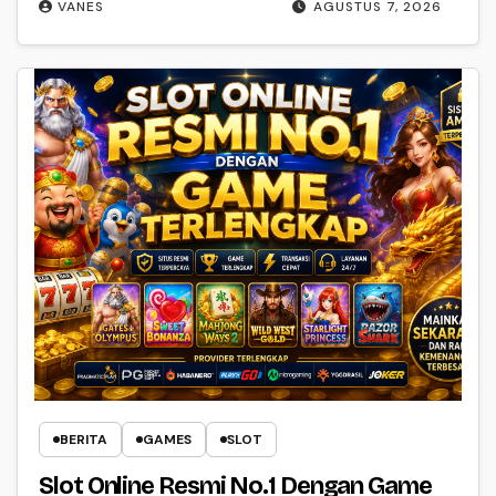
VANES
AGUSTUS 7, 2026
BERITA
GAMES
SLOT
Slot Online Resmi No.1 Dengan Game