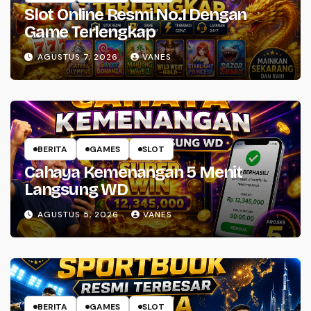
Slot Online Resmi No.1 Dengan
Game Terlengkap
AGUSTUS 7, 2026
VANES
BERITA
GAMES
SLOT
Cahaya Kemenangan 5 Menit
Langsung WD
AGUSTUS 5, 2026
VANES
BERITA
GAMES
SLOT