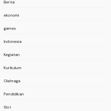
Berita
ekonomi
games
Indonesia
Kegiatan
Kurikulum
Olahraga
Pendidikan
Slot