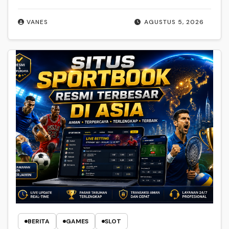
VANES
AGUSTUS 5, 2026
BERITA
GAMES
SLOT