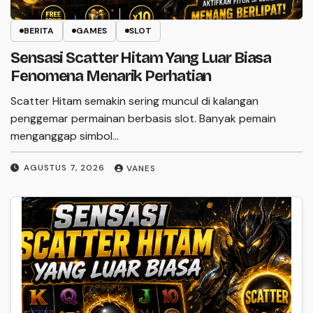
BERITA
GAMES
SLOT
Sensasi Scatter Hitam Yang Luar Biasa
Fenomena Menarik Perhatian
Scatter Hitam semakin sering muncul di kalangan
penggemar permainan berbasis slot. Banyak pemain
menganggap simbol…
AGUSTUS 7, 2026
VANES