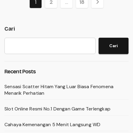
Paginasi
1
2
…
18
pos
Cari
Cari
Recent Posts
Sensasi Scatter Hitam Yang Luar Biasa Fenomena
Menarik Perhatian
Slot Online Resmi No.1 Dengan Game Terlengkap
Cahaya Kemenangan 5 Menit Langsung WD