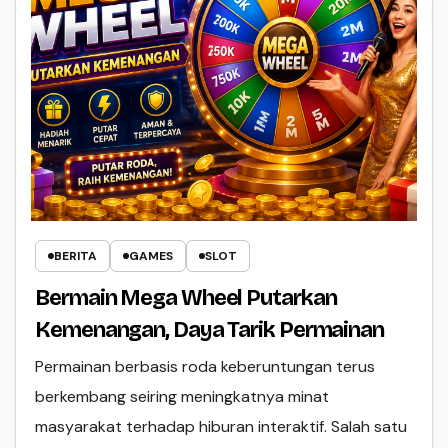
BERITA
GAMES
SLOT
Bermain Mega Wheel Putarkan
Kemenangan, Daya Tarik Permainan
Permainan berbasis roda keberuntungan terus
berkembang seiring meningkatnya minat
masyarakat terhadap hiburan interaktif. Salah satu