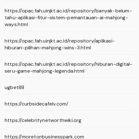
https://opac.fah.uinjkt.ac.id/repository/banyak-belum-
tahu-aplikasi-fitur-sistem-pemantauan-ai-mahjong-
ways.html
https://opac.fah.uinjkt.ac.id/repository/aplikasi-
hiburan-pilihan-mahjong-wins-3.html
https://opac.fah.uinjkt.ac.id/repository/hiburan-digital-
seru-game-mahjong-legenda.html
ugbet88
https://curbsidecafelv.com/
https://celebritynetworthwiki.org
https://moretonbusinesspark.com