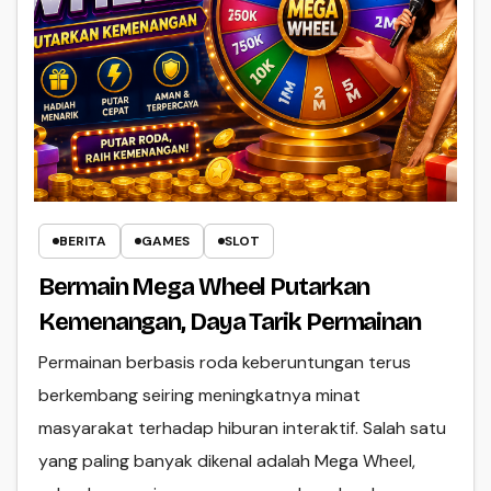
BERITA
GAMES
SLOT
Bermain Mega Wheel Putarkan
Kemenangan, Daya Tarik Permainan
Permainan berbasis roda keberuntungan terus
berkembang seiring meningkatnya minat
masyarakat terhadap hiburan interaktif. Salah satu
yang paling banyak dikenal adalah Mega Wheel,