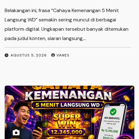
Belakangan ini, frasa “Cahaya Kemenangan 5 Menit
s
Langsung WD” semakin sering muncul di berbagai
p
platform digital. Ungkapan tersebut banyak ditemukan
n
pada judul konten, siaran langsung,…
ba
AGUSTUS 5, 2026
VANES