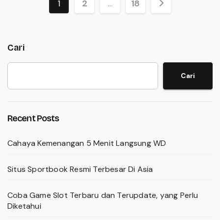
Paginasi
1
2
…
18
pos
Cari
Cari
Recent Posts
Cahaya Kemenangan 5 Menit Langsung WD
Situs Sportbook Resmi Terbesar Di Asia
Coba Game Slot Terbaru dan Terupdate, yang Perlu
Diketahui