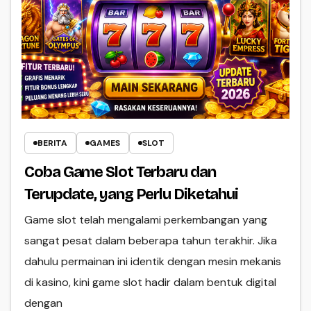
BERITA
GAMES
SLOT
Coba Game Slot Terbaru dan
Terupdate, yang Perlu Diketahui
Game slot telah mengalami perkembangan yang
sangat pesat dalam beberapa tahun terakhir. Jika
dahulu permainan ini identik dengan mesin mekanis
di kasino, kini game slot hadir dalam bentuk digital
dengan