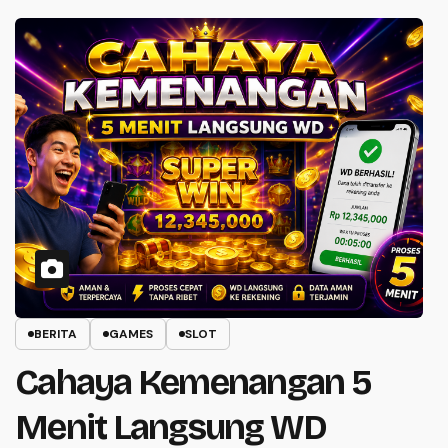
BERITA
GAMES
SLOT
Cahaya Kemenangan 5
Menit Langsung WD