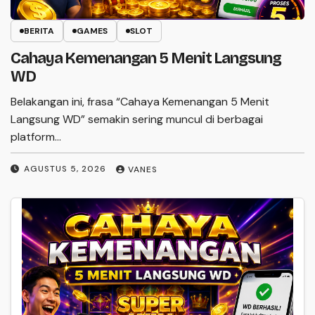
BERITA
GAMES
SLOT
Cahaya Kemenangan 5 Menit Langsung
WD
Belakangan ini, frasa “Cahaya Kemenangan 5 Menit
Langsung WD” semakin sering muncul di berbagai
platform…
AGUSTUS 5, 2026
VANES