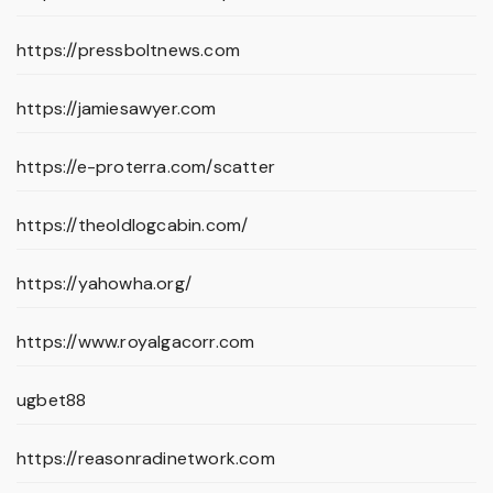
https://pressboltnews.com
https://jamiesawyer.com
https://e-proterra.com/scatter
https://theoldlogcabin.com/
https://yahowha.org/
https://www.royalgacorr.com
ugbet88
https://reasonradinetwork.com