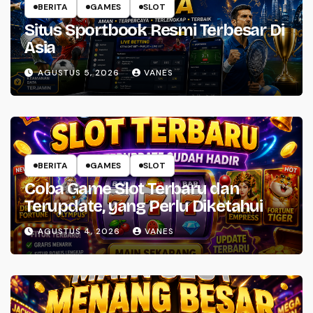
BERITA
GAMES
SLOT
Situs Sportbook Resmi Terbesar Di
Asia
AGUSTUS 5, 2026
VANES
BERITA
GAMES
SLOT
Coba Game Slot Terbaru dan
Terupdate, yang Perlu Diketahui
AGUSTUS 4, 2026
VANES