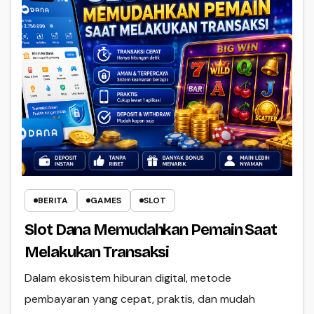
BERITA
GAMES
SLOT
Slot Dana Memudahkan Pemain Saat
Melakukan Transaksi
Dalam ekosistem hiburan digital, metode
pembayaran yang cepat, praktis, dan mudah