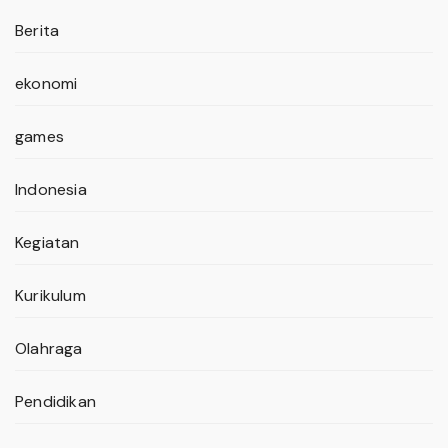
Berita
ekonomi
games
Indonesia
Kegiatan
Kurikulum
Olahraga
Pendidikan