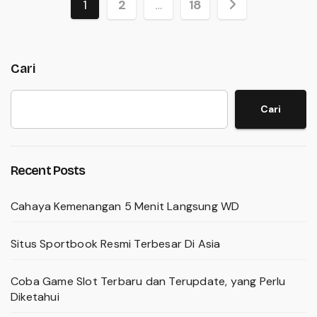
Paginasi
1
2
…
18
pos
Cari
Cari
Recent Posts
Cahaya Kemenangan 5 Menit Langsung WD
Situs Sportbook Resmi Terbesar Di Asia
Coba Game Slot Terbaru dan Terupdate, yang Perlu
Diketahui