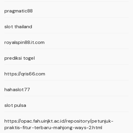
pragmatic88
slot thailand
royalspin88.it.com
prediksi togel
https://qris66.com
hahaslot77
slot pulsa
https://opac.fah.uinjkt.ac.id/repository/petunjuk-
praktis-fitur-terbaru-mahjong-ways-2.html