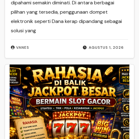
dipahami semakin diminati. Di antara berbagai
pilihan yang tersedia, penggunaan dompet
elektronik seperti Dana kerap dipandang sebagai
solusi yang
VANES
AGUSTUS 1, 2026