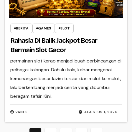
BERITA
GAMES
SLOT
Rahasia Di Balik Jackpot Besar
Bermain Slot Gacor
permainan slot kerap menjadi buah perbincangan di
pelbagai kalangan. Dahulu kala, kabar mengenai
kemenangan besar lazim tersiar dari mulut ke mulut,
lalu berkembang menjadi cerita yang dibumbui
beragam tafsir. Kini,
VANES
AGUSTUS 1, 2026