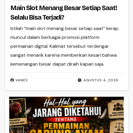
Main Slot Menang Besar Setiap Saat!
Selalu Bisa Terjadi?
Istilah “main slot menang besar setiap saat” kerap
muncul dalam berbagai promosi platform
permainan digital. Kalimat tersebut terdengar
sangat menarik karena memberikan kesan bahwa
kemenangan besar dapat diraih kapan saja.
VANES
AGUSTUS 4, 2026