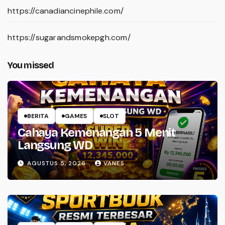
https://canadiancinephile.com/
https://sugarandsmokepgh.com/
You missed
BERITA
GAMES
SLOT
Cahaya Kemenangan 5 Menit
Langsung WD
AGUSTUS 5, 2026
VANES