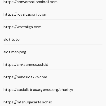
https://conversationalball.com
https://royalgacor.it.com
https://wartaliga.com
slot toto
slot mahjong
https://smksamnus.sch.id
https://hahaslot77s.com
https://socialistresurgence.org/charity/
https://mtsn31jakarta.sch.id