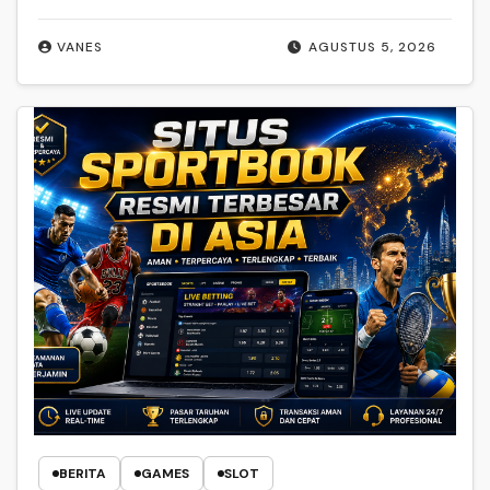
VANES
AGUSTUS 5, 2026
BERITA
GAMES
SLOT