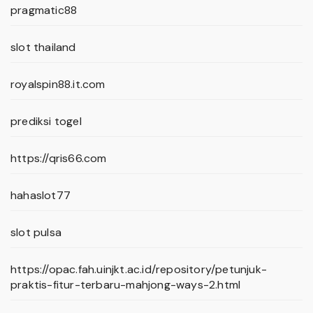
pragmatic88
slot thailand
royalspin88.it.com
prediksi togel
https://qris66.com
hahaslot77
slot pulsa
https://opac.fah.uinjkt.ac.id/repository/petunjuk-
praktis-fitur-terbaru-mahjong-ways-2.html