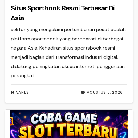
Situs Sportbook Resmi Terbesar Di
Asia
sektor yang mengalami pertumbuhan pesat adalah
platform sportsbook yang beroperasi di berbagai
negara Asia. Kehadiran situs sportsbook resmi
menjadi bagian dari transformasi industri digital,
didukung peningkatan akses internet, penggunaan
perangkat
VANES
AGUSTUS 5, 2026