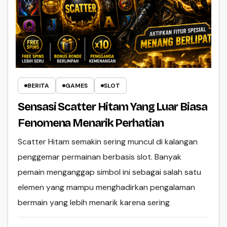
BERITA
GAMES
SLOT
Sensasi Scatter Hitam Yang Luar Biasa
Fenomena Menarik Perhatian
Scatter Hitam semakin sering muncul di kalangan
penggemar permainan berbasis slot. Banyak
pemain menganggap simbol ini sebagai salah satu
elemen yang mampu menghadirkan pengalaman
bermain yang lebih menarik karena sering