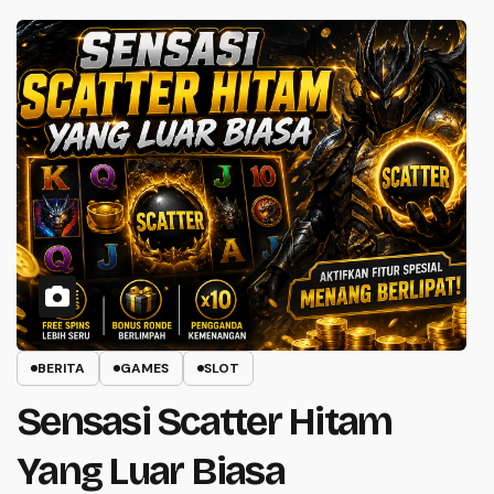
BERITA
GAMES
SLOT
Sensasi Scatter Hitam
Yang Luar Biasa