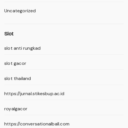
Uncategorized
Slot
slot anti rungkad
slot gacor
slot thailand
https://jurnal.stikesbup.ac.id
royalgacor
https://conversationalball.com