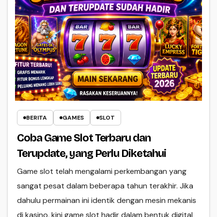
BERITA
GAMES
SLOT
Coba Game Slot Terbaru dan
Terupdate, yang Perlu Diketahui
Game slot telah mengalami perkembangan yang
sangat pesat dalam beberapa tahun terakhir. Jika
dahulu permainan ini identik dengan mesin mekanis
di kasino, kini game slot hadir dalam bentuk digital