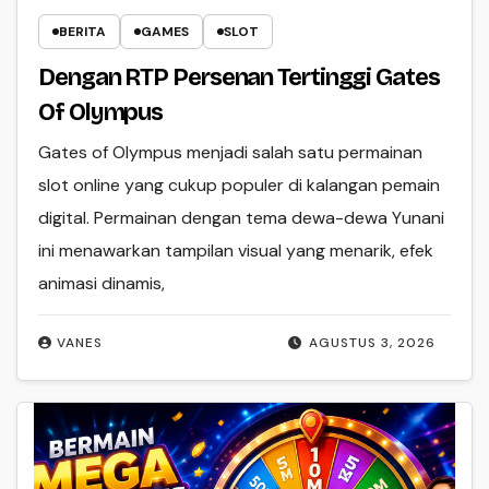
BERITA
GAMES
SLOT
Dengan RTP Persenan Tertinggi Gates
Of Olympus
Gates of Olympus menjadi salah satu permainan
slot online yang cukup populer di kalangan pemain
digital. Permainan dengan tema dewa-dewa Yunani
ini menawarkan tampilan visual yang menarik, efek
animasi dinamis,
VANES
AGUSTUS 3, 2026