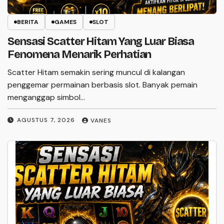
BERITA
GAMES
SLOT
Sensasi Scatter Hitam Yang Luar Biasa
Fenomena Menarik Perhatian
Scatter Hitam semakin sering muncul di kalangan
penggemar permainan berbasis slot. Banyak pemain
menganggap simbol…
AGUSTUS 7, 2026
VANES