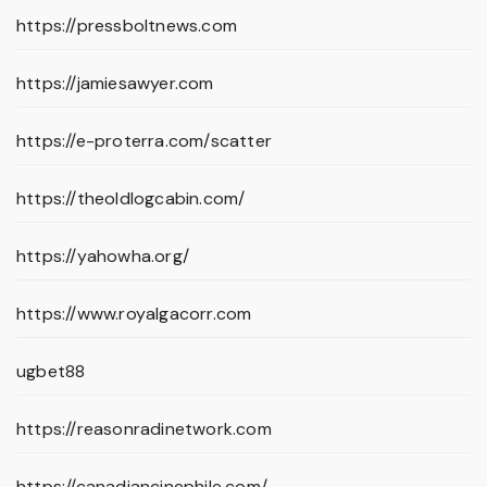
https://pressboltnews.com
https://jamiesawyer.com
https://e-proterra.com/scatter
https://theoldlogcabin.com/
https://yahowha.org/
https://www.royalgacorr.com
ugbet88
https://reasonradinetwork.com
https://canadiancinephile.com/