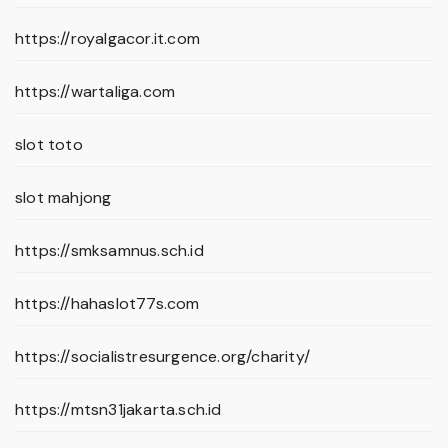
https://royalgacor.it.com
https://wartaliga.com
slot toto
slot mahjong
https://smksamnus.sch.id
https://hahaslot77s.com
https://socialistresurgence.org/charity/
https://mtsn31jakarta.sch.id