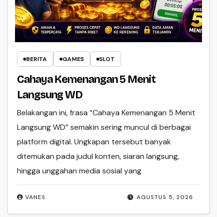
BERITA
GAMES
SLOT
Cahaya Kemenangan 5 Menit
Langsung WD
Belakangan ini, frasa “Cahaya Kemenangan 5 Menit
Langsung WD” semakin sering muncul di berbagai
platform digital. Ungkapan tersebut banyak
ditemukan pada judul konten, siaran langsung,
hingga unggahan media sosial yang
VANES
AGUSTUS 5, 2026