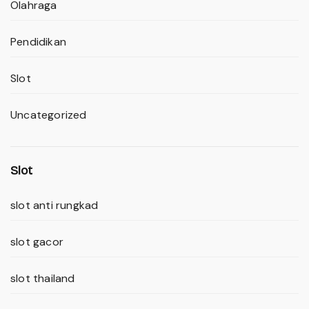
Olahraga
Pendidikan
Slot
Uncategorized
Slot
slot anti rungkad
slot gacor
slot thailand