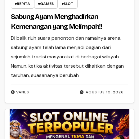
BERITA
GAMES
SLOT
Sabung Ayam Menghadirkan
Kemenangan yang Melimpah!!
Di balik riuh suara penonton dan ramainya arena,
sabung ayam telah lama menjadi bagian dari
sejumlah tradisi masyarakat di berbagai wilayah.
Namun, ketika aktivitas tersebut dikaitkan dengan
taruhan, suasananya berubah
VANES
AGUSTUS 10, 2026