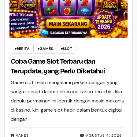
BERITA
GAMES
SLOT
Coba Game Slot Terbaru dan
Terupdate, yang Perlu Diketahui
Game slot telah mengalami perkembangan yang
sangat pesat dalam beberapa tahun terakhir. Jika
dahulu permainan ini identik dengan mesin mekanis
di kasino, kini game slot hadir dalam bentuk digital
dengan
VANES
AGUSTUS 4, 2026