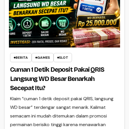
BERITA
GAMES
SLOT
Cuman 1 Detik Deposit Pakai QRIS
Langsung WD Besar Benarkah
Secepat Itu?
Klaim “cuman 1 detik deposit pakai QRIS, langsung
WD besar” terdengar sangat menarik. Kalimat
semacam ini mudah ditemukan dalam promosi
permainan berisiko tinggi karena menawarkan