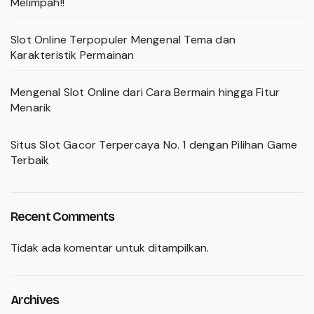
Melimpah!!
Slot Online Terpopuler Mengenal Tema dan
Karakteristik Permainan
Mengenal Slot Online dari Cara Bermain hingga Fitur
Menarik
Situs Slot Gacor Terpercaya No. 1 dengan Pilihan Game
Terbaik
Recent Comments
Tidak ada komentar untuk ditampilkan.
Archives