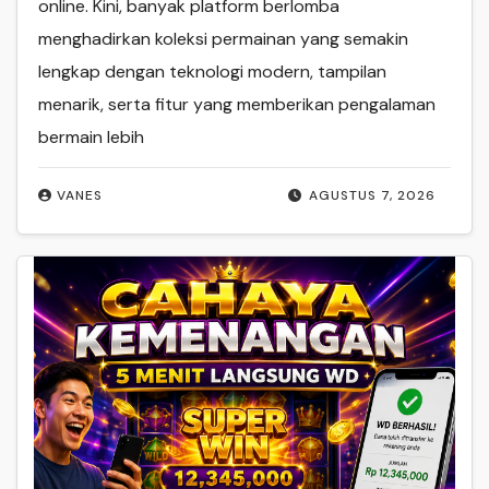
online. Kini, banyak platform berlomba
menghadirkan koleksi permainan yang semakin
lengkap dengan teknologi modern, tampilan
menarik, serta fitur yang memberikan pengalaman
bermain lebih
VANES
AGUSTUS 7, 2026