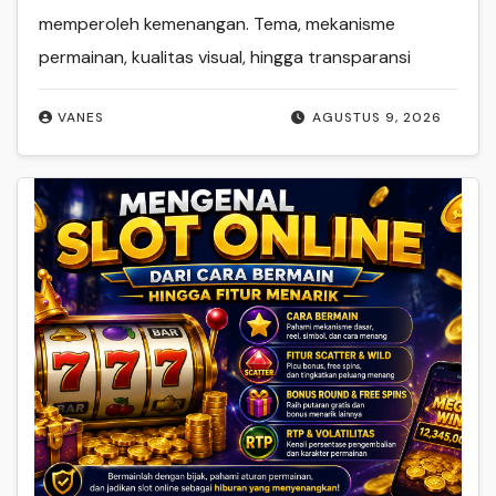
memperoleh kemenangan. Tema, mekanisme
permainan, kualitas visual, hingga transparansi
VANES
AGUSTUS 9, 2026