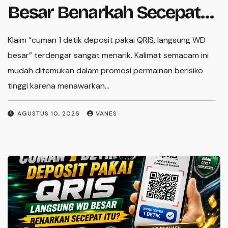
r Benarkah Secepat
Kemen
Melimp
an 1 detik deposit pakai QRIS, langsung WD
Di balik riuh 
dengar sangat menarik. Kalimat semacam ini
sabung ayam te
emukan dalam promosi permainan berisiko
tradisi masyar
rena menawarkan…
aktivitas ters
 10, 2026
VANES
AGUSTUS 10,