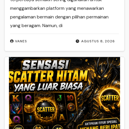
menggambarkan platform yang menawarkan
pengalaman bermain dengan pilihan permainan
yang beragam. Namun, di
VANES
AGUSTUS 8, 2026