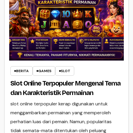
BERITA
GAMES
SLOT
Slot Online Terpopuler Mengenal Tema
dan Karakteristik Permainan
slot online terpopuler kerap digunakan untuk
menggambarkan permainan yang memperoleh
perhatian luas dari pemain. Namun, popularitas
tidak semata-mata ditentukan oleh peluang