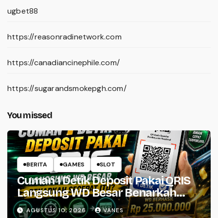
ugbet88
https://reasonradinetwork.com
https://canadiancinephile.com/
https://sugarandsmokepgh.com/
You missed
BERITA
GAMES
SLOT
Cuman 1 Detik Deposit Pakai QRIS
Langsung WD Besar Benarkah
Secepat Itu?
AGUSTUS 10, 2026
VANES