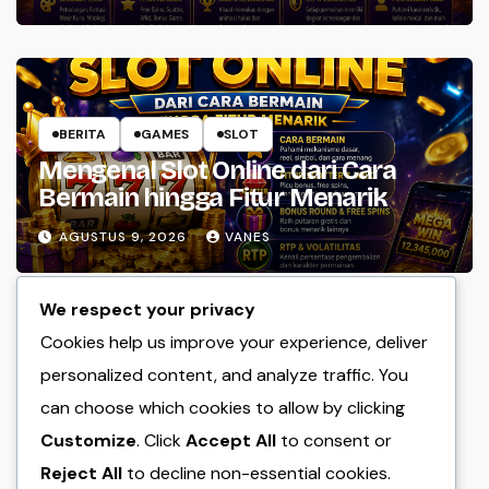
BERITA
GAMES
SLOT
Mengenal Slot Online dari Cara
Bermain hingga Fitur Menarik
AGUSTUS 9, 2026
VANES
We respect your privacy
Cookies help us improve your experience, deliver
personalized content, and analyze traffic. You
can choose which cookies to allow by clicking
Customize
. Click
Accept All
to consent or
Reject All
to decline non-essential cookies.