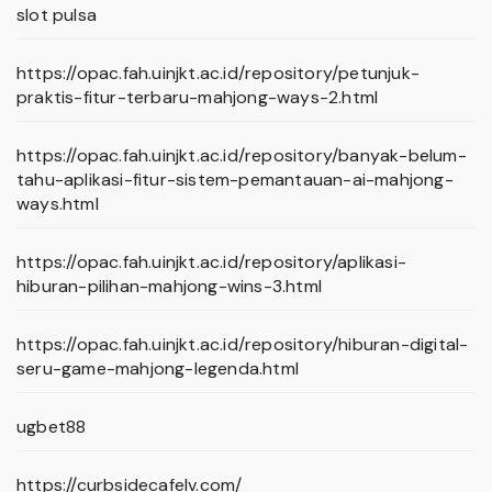
slot pulsa
https://opac.fah.uinjkt.ac.id/repository/petunjuk-
praktis-fitur-terbaru-mahjong-ways-2.html
https://opac.fah.uinjkt.ac.id/repository/banyak-belum-
tahu-aplikasi-fitur-sistem-pemantauan-ai-mahjong-
ways.html
https://opac.fah.uinjkt.ac.id/repository/aplikasi-
hiburan-pilihan-mahjong-wins-3.html
https://opac.fah.uinjkt.ac.id/repository/hiburan-digital-
seru-game-mahjong-legenda.html
ugbet88
https://curbsidecafelv.com/