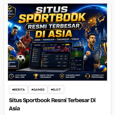
BERITA
GAMES
SLOT
Situs Sportbook Resmi Terbesar Di
Asia