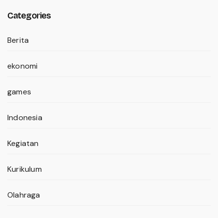
Categories
Berita
ekonomi
games
Indonesia
Kegiatan
Kurikulum
Olahraga