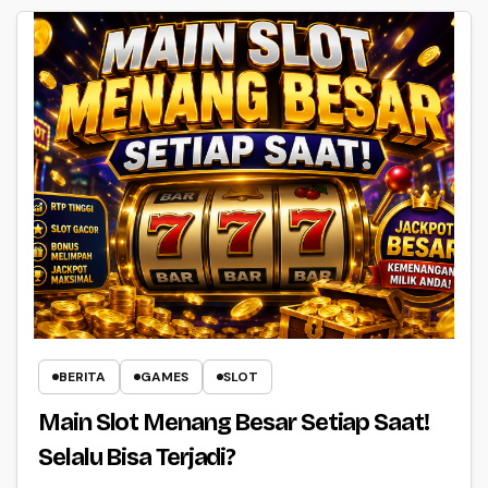
BERITA
GAMES
SLOT
Main Slot Menang Besar Setiap Saat!
Selalu Bisa Terjadi?