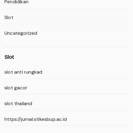
Pendidikan
Slot
Uncategorized
Slot
slot anti rungkad
slot gacor
slot thailand
https://jurnal.stikesbup.ac.id