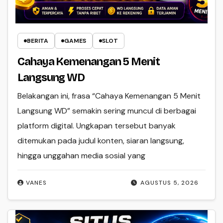
BERITA
GAMES
SLOT
Cahaya Kemenangan 5 Menit
Langsung WD
Belakangan ini, frasa “Cahaya Kemenangan 5 Menit
Langsung WD” semakin sering muncul di berbagai
platform digital. Ungkapan tersebut banyak
ditemukan pada judul konten, siaran langsung,
hingga unggahan media sosial yang
VANES
AGUSTUS 5, 2026