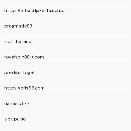
https://mtsn31jakarta.sch.id
pragmatic88
slot thailand
royalspin88.it.com
prediksi togel
https://qris66.com
hahaslot77
slot pulsa