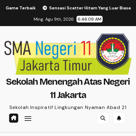
Skip
Sensasi Scatter Hitam Yang Luar Biasa Fenomena Menarik Perh
to
Ming. Agu 9th, 2026
6:46:11 AM
content
Sekolah Menengah Atas Negeri
11 Jakarta
Sekolah Inspiratif Lingkungan Nyaman Abad 21