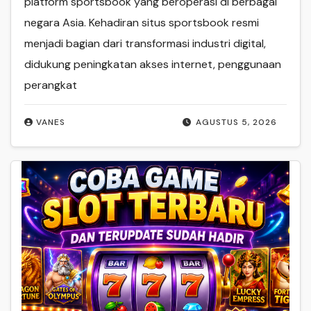
platform sportsbook yang beroperasi di berbagai
negara Asia. Kehadiran situs sportsbook resmi
menjadi bagian dari transformasi industri digital,
didukung peningkatan akses internet, penggunaan
perangkat
VANES
AGUSTUS 5, 2026