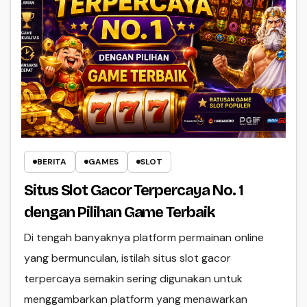
BERITA
GAMES
SLOT
Situs Slot Gacor Terpercaya No. 1
dengan Pilihan Game Terbaik
Di tengah banyaknya platform permainan online
yang bermunculan, istilah situs slot gacor
terpercaya semakin sering digunakan untuk
menggambarkan platform yang menawarkan