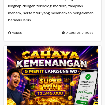
lengkap dengan teknologi modern, tampilan
menarik, serta fitur yang memberikan pengalaman
bermain lebih
VANES
AGUSTUS 7, 2026