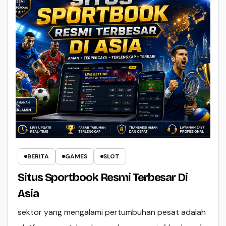
BERITA
GAMES
SLOT
Situs Sportbook Resmi Terbesar Di
Asia
sektor yang mengalami pertumbuhan pesat adalah