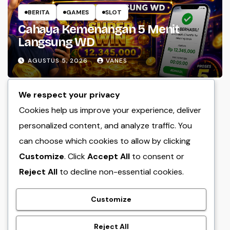
BERITA
GAMES
SLOT
Cahaya Kemenangan 5 Menit
Langsung WD
AGUSTUS 5, 2026
VANES
We respect your privacy
Cookies help us improve your experience, deliver
personalized content, and analyze traffic. You
can choose which cookies to allow by clicking
Customize
. Click
Accept All
to consent or
Reject All
to decline non-essential cookies.
Sekolah Menengah Atas
Negeri 11 Jakarta
Customize
Reject All