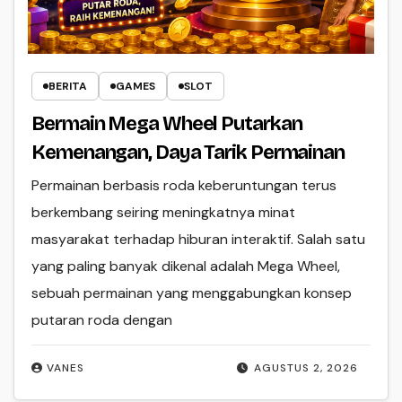
BERITA
GAMES
SLOT
Bermain Mega Wheel Putarkan
Kemenangan, Daya Tarik Permainan
Permainan berbasis roda keberuntungan terus
berkembang seiring meningkatnya minat
masyarakat terhadap hiburan interaktif. Salah satu
yang paling banyak dikenal adalah Mega Wheel,
sebuah permainan yang menggabungkan konsep
putaran roda dengan
VANES
AGUSTUS 2, 2026