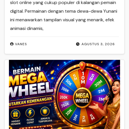
slot online yang cukup populer di kalangan pemain
digital. Permainan dengan tema dewa-dewa Yunani
ini menawarkan tampilan visual yang menarik, efek
animasi dinamis,
VANES
AGUSTUS 3, 2026