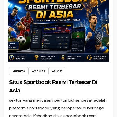
BERITA
GAMES
SLOT
Situs Sportbook Resmi Terbesar Di
Asia
sektor yang mengalami pertumbuhan pesat adalah
platform sportsbook yang beroperasi di berbagai
negara Asia. Kehadiran situs sportsbook resmi