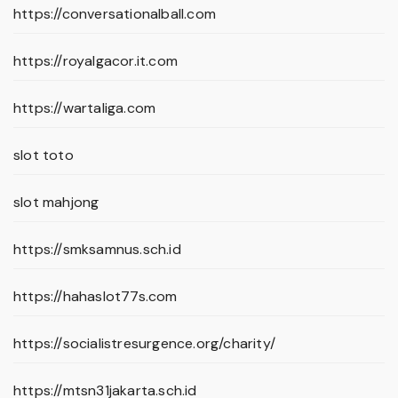
https://conversationalball.com
https://royalgacor.it.com
https://wartaliga.com
slot toto
slot mahjong
https://smksamnus.sch.id
https://hahaslot77s.com
https://socialistresurgence.org/charity/
https://mtsn31jakarta.sch.id