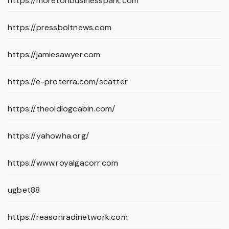
https://moretonbusinesspark.com
https://pressboltnews.com
https://jamiesawyer.com
https://e-proterra.com/scatter
https://theoldlogcabin.com/
https://yahowha.org/
https://www.royalgacorr.com
ugbet88
https://reasonradinetwork.com