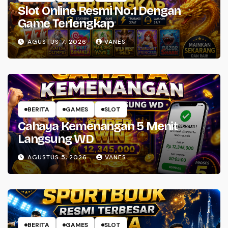
Slot Online Resmi No.1 Dengan
Game Terlengkap
AGUSTUS 7, 2026
VANES
BERITA
GAMES
SLOT
Cahaya Kemenangan 5 Menit
Langsung WD
AGUSTUS 5, 2026
VANES
BERITA
GAMES
SLOT