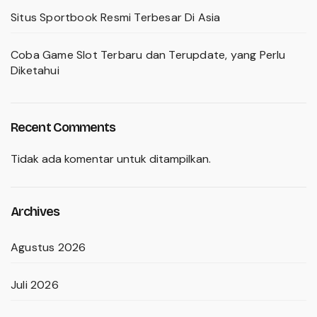
Situs Sportbook Resmi Terbesar Di Asia
Coba Game Slot Terbaru dan Terupdate, yang Perlu
Diketahui
Recent Comments
Tidak ada komentar untuk ditampilkan.
Archives
Agustus 2026
Juli 2026