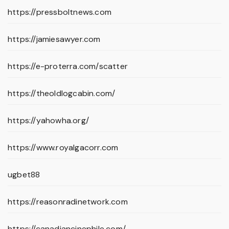
https://pressboltnews.com
https://jamiesawyer.com
https://e-proterra.com/scatter
https://theoldlogcabin.com/
https://yahowha.org/
https://www.royalgacorr.com
ugbet88
https://reasonradinetwork.com
https://canadiancinephile.com/