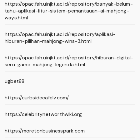
https://opac.fah.uinjkt.ac.id/repository/banyak-belum-
tahu-aplikasi-fitur-sistem-pemantauan-ai-mahjong-
ways.html
https://opac.fah.uinjkt.ac.id/repository/aplikasi-
hiburan-pilihan-mahjong-wins-3.html
https://opac.fah.uinjkt.ac.id/repository/hiburan-digital-
seru-game-mahjong-legenda.html
ugbet88
https://curbsidecafelv.com/
https://celebritynetworthwiki.org
https://moretonbusinesspark.com