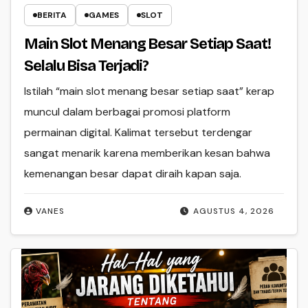
BERITA
GAMES
SLOT
Main Slot Menang Besar Setiap Saat!
Selalu Bisa Terjadi?
Istilah “main slot menang besar setiap saat” kerap
muncul dalam berbagai promosi platform
permainan digital. Kalimat tersebut terdengar
sangat menarik karena memberikan kesan bahwa
kemenangan besar dapat diraih kapan saja.
VANES
AGUSTUS 4, 2026