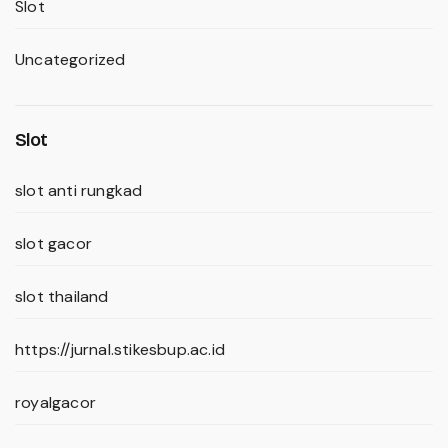
Slot
Uncategorized
Slot
slot anti rungkad
slot gacor
slot thailand
https://jurnal.stikesbup.ac.id
royalgacor