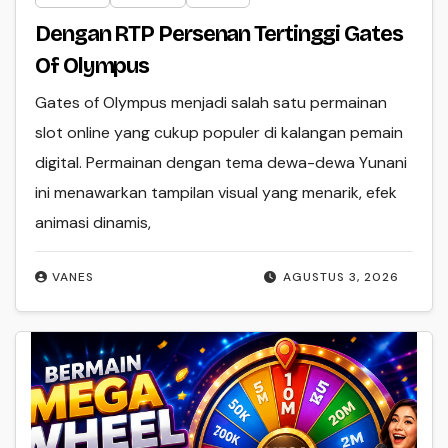
Dengan RTP Persenan Tertinggi Gates
Of Olympus
Gates of Olympus menjadi salah satu permainan
slot online yang cukup populer di kalangan pemain
digital. Permainan dengan tema dewa-dewa Yunani
ini menawarkan tampilan visual yang menarik, efek
animasi dinamis,
VANES
AGUSTUS 3, 2026