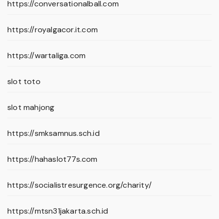
https://conversationalball.com
https://royalgacor.it.com
https://wartaliga.com
slot toto
slot mahjong
https://smksamnus.sch.id
https://hahaslot77s.com
https://socialistresurgence.org/charity/
https://mtsn31jakarta.sch.id