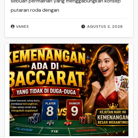
sebuah permainan yang menggabungkan konsep
putaran roda dengan
VANES
AGUSTUS 2, 2026