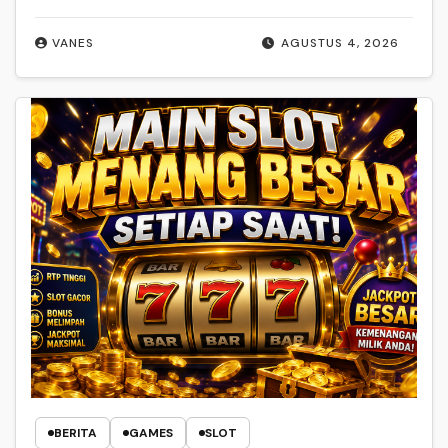
VANES
AGUSTUS 4, 2026
BERITA
GAMES
SLOT