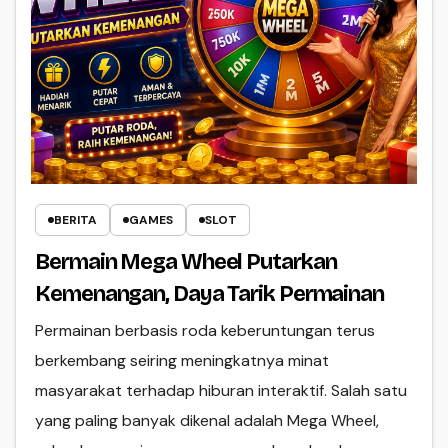
BERITA
GAMES
SLOT
Bermain Mega Wheel Putarkan
Kemenangan, Daya Tarik Permainan
Permainan berbasis roda keberuntungan terus
berkembang seiring meningkatnya minat
masyarakat terhadap hiburan interaktif. Salah satu
yang paling banyak dikenal adalah Mega Wheel,