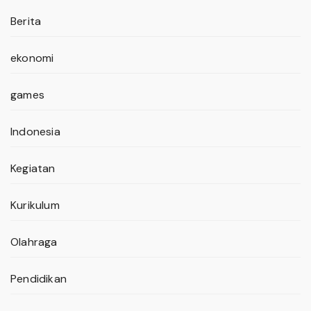
Berita
ekonomi
games
Indonesia
Kegiatan
Kurikulum
Olahraga
Pendidikan