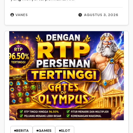
VANES
AGUSTUS 3, 2026
BERITA
GAMES
SLOT