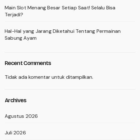
Main Slot Menang Besar Setiap Saat! Selalu Bisa
Terjadi?
Hal-Hal yang Jarang Diketahui Tentang Permainan
Sabung Ayam
Recent Comments
Tidak ada komentar untuk ditampilkan.
Archives
Agustus 2026
Juli 2026