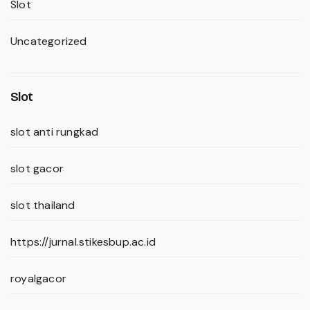
Slot
Uncategorized
Slot
slot anti rungkad
slot gacor
slot thailand
https://jurnal.stikesbup.ac.id
royalgacor