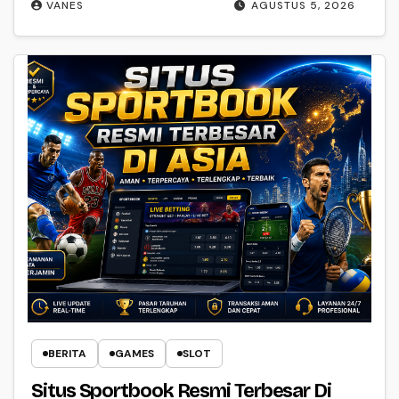
VANES
AGUSTUS 5, 2026
BERITA
GAMES
SLOT
Situs Sportbook Resmi Terbesar Di