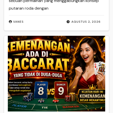
sebuah permainan yang menggabungkan konsep
putaran roda dengan
VANES
AGUSTUS 2, 2026