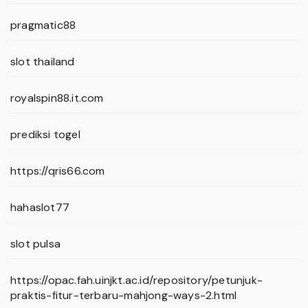
pragmatic88
slot thailand
royalspin88.it.com
prediksi togel
https://qris66.com
hahaslot77
slot pulsa
https://opac.fah.uinjkt.ac.id/repository/petunjuk-
praktis-fitur-terbaru-mahjong-ways-2.html