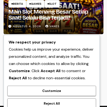
BERITA
GAMES
SLOT
Main Slot Menang Besar Setiap
Saat! Selalu Bisa Terjadi?
AGUSTUS 4, 2026
VANES
We respect your privacy
Cookies help us improve your experience, deliver
personalized content, and analyze traffic. You
can choose which cookies to allow by clicking
Customize
. Click
Accept All
to consent or
Reject All
to decline non-essential cookies.
Sekolah Menengah Atas
Negeri 11 Jakarta
Customize
Reject All