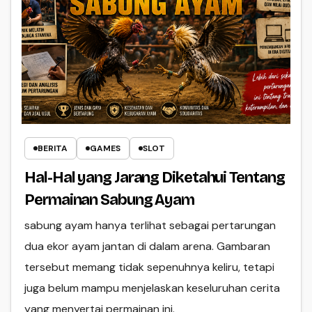
BERITA
GAMES
SLOT
Hal-Hal yang Jarang Diketahui Tentang
Permainan Sabung Ayam
sabung ayam hanya terlihat sebagai pertarungan
dua ekor ayam jantan di dalam arena. Gambaran
tersebut memang tidak sepenuhnya keliru, tetapi
juga belum mampu menjelaskan keseluruhan cerita
yang menyertai permainan ini.