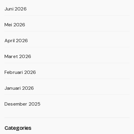
Juni 2026
Mei 2026
April 2026
Maret 2026
Februari 2026
Januari 2026
Desember 2025
Categories