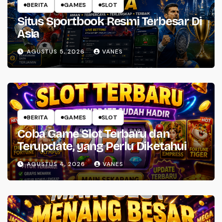
BERITA
GAMES
SLOT
Situs Sportbook Resmi Terbesar Di
Asia
AGUSTUS 5, 2026
VANES
BERITA
GAMES
SLOT
Coba Game Slot Terbaru dan
Terupdate, yang Perlu Diketahui
AGUSTUS 4, 2026
VANES