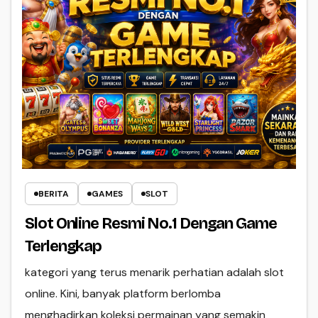
BERITA
GAMES
SLOT
Slot Online Resmi No.1 Dengan Game
Terlengkap
kategori yang terus menarik perhatian adalah slot
online. Kini, banyak platform berlomba
menghadirkan koleksi permainan yang semakin