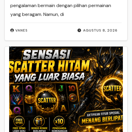
pengalaman bermain dengan pilihan permainan
yang beragam. Namun, di
VANES
AGUSTUS 8, 2026