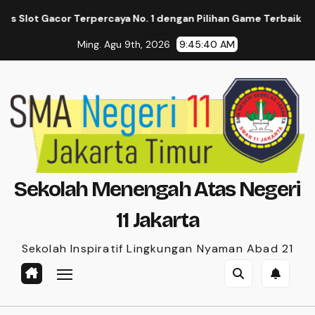
Skip
ya No. 1 dengan Pilihan Game Terbaik
Sensasi Scatter Hit
to
Ming. Agu 9th, 2026
9:45:42 AM
content
Sekolah Menengah Atas Negeri
11 Jakarta
Sekolah Inspiratif Lingkungan Nyaman Abad 21