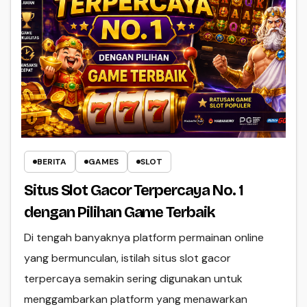
BERITA
GAMES
SLOT
Situs Slot Gacor Terpercaya No. 1
dengan Pilihan Game Terbaik
Di tengah banyaknya platform permainan online
yang bermunculan, istilah situs slot gacor
terpercaya semakin sering digunakan untuk
menggambarkan platform yang menawarkan