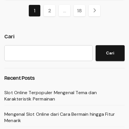
Paginasi
1
2
…
18
pos
Cari
Cari
Recent Posts
Slot Online Terpopuler Mengenal Tema dan
Karakteristik Permainan
Mengenal Slot Online dari Cara Bermain hingga Fitur
Menarik