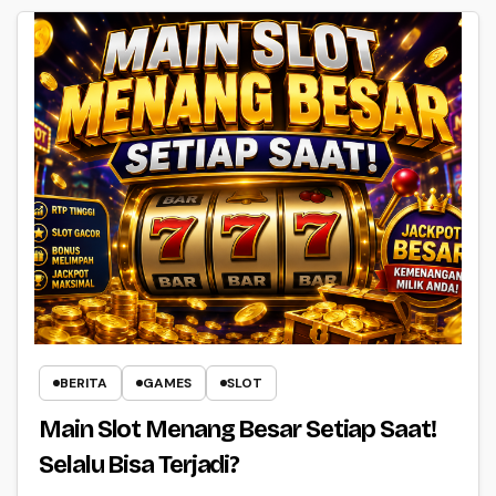
BERITA
GAMES
SLOT
Main Slot Menang Besar Setiap Saat!
Selalu Bisa Terjadi?