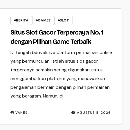
BERITA
GAMES
SLOT
Situs Slot Gacor Terpercaya No. 1
dengan Pilihan Game Terbaik
Di tengah banyaknya platform permainan online
yang bermunculan, istilah situs slot gacor
terpercaya semakin sering digunakan untuk
menggambarkan platform yang menawarkan
pengalaman bermain dengan pilihan permainan
yang beragam. Namun, di
VANES
AGUSTUS 8, 2026