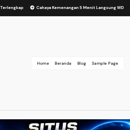
Cahaya Kemenangan 5 Menit Langsung WD
Situs Sport
Home
Beranda
Blog
Sample Page