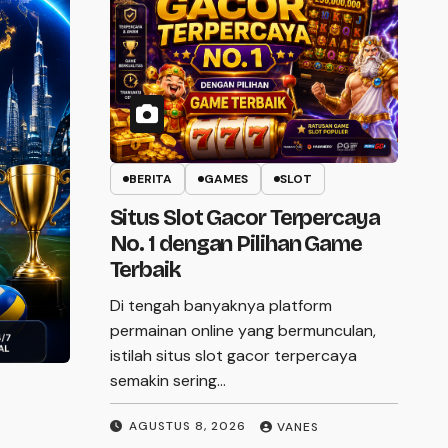
Sensasi Scatter
Hitam Yang Luar
Biasa Fenomena
Menarik Perhatian
Scatter Hitam semakin sering muncul di
BERITA
GAMES
SLOT
kalangan penggemar permainan berbasis
Situs Slot Gacor Terpercaya
slot. Banyak pemain menganggap simbol
No. 1 dengan Pilihan Game
ini sebagai salah satu elemen yang
Terbaik
mampu menghadirkan pengalaman
Di tengah banyaknya platform
bermain…
permainan online yang bermunculan,
istilah situs slot gacor terpercaya
semakin sering…
AGUSTUS 7, 2026
VANES
AGUSTUS 8, 2026
VANES