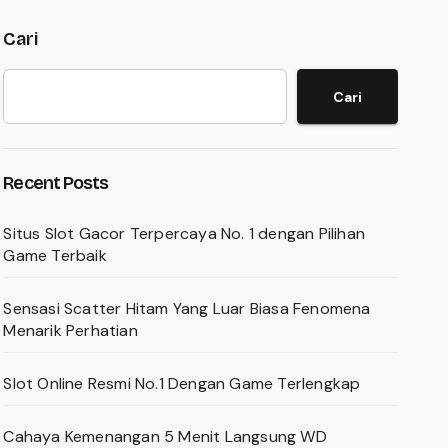
Cari
Cari
Recent Posts
Situs Slot Gacor Terpercaya No. 1 dengan Pilihan
Game Terbaik
Sensasi Scatter Hitam Yang Luar Biasa Fenomena
Menarik Perhatian
Slot Online Resmi No.1 Dengan Game Terlengkap
Cahaya Kemenangan 5 Menit Langsung WD