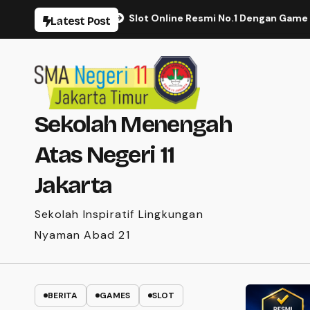
Skip
atian
Slot Online Resmi No.1 Dengan Game Terlengkap
Latest Post
to
content
Sekolah Menengah
Atas Negeri 11
Jakarta
Sekolah Inspiratif Lingkungan
Nyaman Abad 21
BERITA
GAMES
SLOT