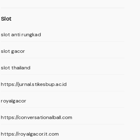
Slot
slot anti rungkad
slot gacor
slot thailand
https://jurnal.stikesbup.ac.id
royalgacor
https://conversationalball.com
https://royalgacor.it.com