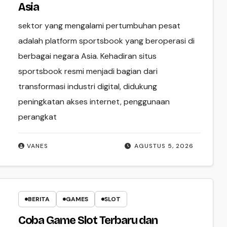
Asia
sektor yang mengalami pertumbuhan pesat
adalah platform sportsbook yang beroperasi di
berbagai negara Asia. Kehadiran situs
sportsbook resmi menjadi bagian dari
transformasi industri digital, didukung
peningkatan akses internet, penggunaan
perangkat
VANES
AGUSTUS 5, 2026
BERITA
GAMES
SLOT
Coba Game Slot Terbaru dan