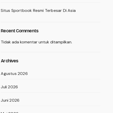
Situs Sportbook Resmi Terbesar Di Asia
Recent Comments
Tidak ada komentar untuk ditampilkan.
Archives
Agustus 2026
Juli 2026
Juni 2026