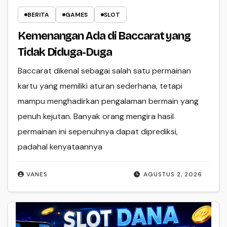
BERITA
GAMES
SLOT
Kemenangan Ada di Baccarat yang
Tidak Diduga-Duga
Baccarat dikenal sebagai salah satu permainan
kartu yang memiliki aturan sederhana, tetapi
mampu menghadirkan pengalaman bermain yang
penuh kejutan. Banyak orang mengira hasil
permainan ini sepenuhnya dapat diprediksi,
padahal kenyataannya
VANES
AGUSTUS 2, 2026