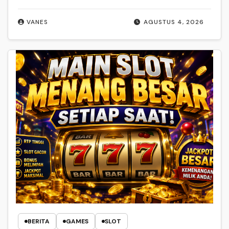
VANES
AGUSTUS 4, 2026
BERITA
GAMES
SLOT