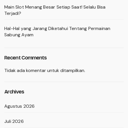
Main Slot Menang Besar Setiap Saat! Selalu Bisa
Terjadi?
Hal-Hal yang Jarang Diketahui Tentang Permainan
Sabung Ayam
Recent Comments
Tidak ada komentar untuk ditampilkan.
Archives
Agustus 2026
Juli 2026