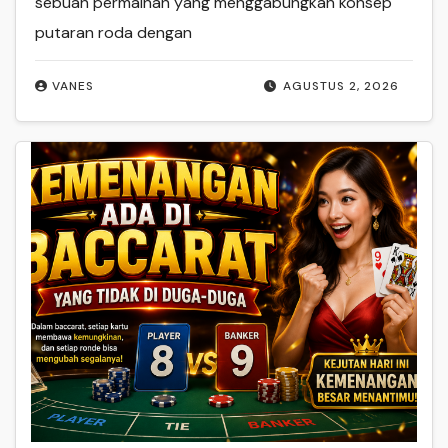
sebuah permainan yang menggabungkan konsep
putaran roda dengan
VANES
AGUSTUS 2, 2026