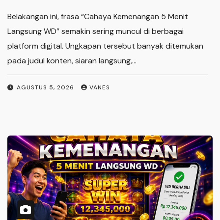
 frasa “Cahaya Kemenangan 5 Menit
sektor yang mengal
emakin sering muncul di berbagai
platform sportsboo
l. Ungkapan tersebut banyak ditemukan
negara Asia. Kehadi
en, siaran langsung,…
bagian dari transfor
026
VANES
AGUSTUS 5, 2026