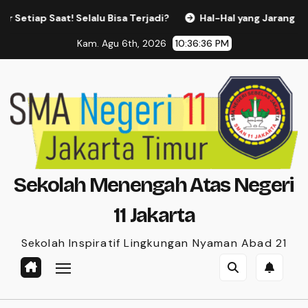
Skip
Bisa Terjadi?
Hal-Hal yang Jarang Diketahui Tentang Per
to
Kam. Agu 6th, 2026
10:36:37 PM
content
Sekolah Menengah Atas Negeri
11 Jakarta
Sekolah Inspiratif Lingkungan Nyaman Abad 21