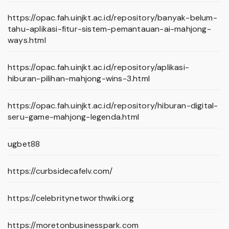
https://opac.fah.uinjkt.ac.id/repository/banyak-belum-
tahu-aplikasi-fitur-sistem-pemantauan-ai-mahjong-
ways.html
https://opac.fah.uinjkt.ac.id/repository/aplikasi-
hiburan-pilihan-mahjong-wins-3.html
https://opac.fah.uinjkt.ac.id/repository/hiburan-digital-
seru-game-mahjong-legenda.html
ugbet88
https://curbsidecafelv.com/
https://celebritynetworthwiki.org
https://moretonbusinesspark.com