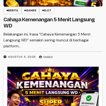
BERITA
GAMES
SLOT
Cahaya Kemenangan 5 Menit Langsung
WD
Belakangan ini, frasa “Cahaya Kemenangan 5 Menit
Langsung WD” semakin sering muncul di berbagai
platform…
AGUSTUS 5, 2026
VANES