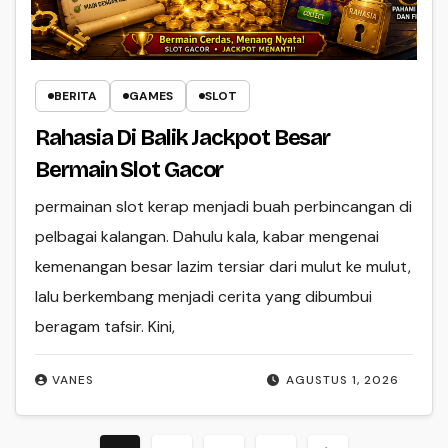
BERITA
GAMES
SLOT
Rahasia Di Balik Jackpot Besar
Bermain Slot Gacor
permainan slot kerap menjadi buah perbincangan di
pelbagai kalangan. Dahulu kala, kabar mengenai
kemenangan besar lazim tersiar dari mulut ke mulut,
lalu berkembang menjadi cerita yang dibumbui
beragam tafsir. Kini,
VANES
AGUSTUS 1, 2026