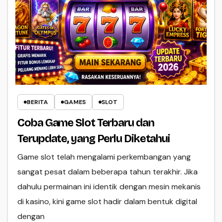
BERITA
GAMES
SLOT
Coba Game Slot Terbaru dan
Terupdate, yang Perlu Diketahui
Game slot telah mengalami perkembangan yang
sangat pesat dalam beberapa tahun terakhir. Jika
dahulu permainan ini identik dengan mesin mekanis
di kasino, kini game slot hadir dalam bentuk digital
dengan