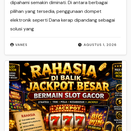
dipahami semakin diminati. Di antara berbagai
pilihan yang tersedia, penggunaan dompet
elektronik seperti Dana kerap dipandang sebagai
solusi yang
VANES
AGUSTUS 1, 2026