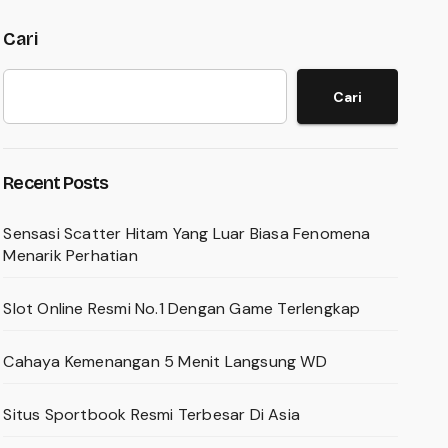
Cari
Cari
Recent Posts
Sensasi Scatter Hitam Yang Luar Biasa Fenomena
Menarik Perhatian
Slot Online Resmi No.1 Dengan Game Terlengkap
Cahaya Kemenangan 5 Menit Langsung WD
Situs Sportbook Resmi Terbesar Di Asia