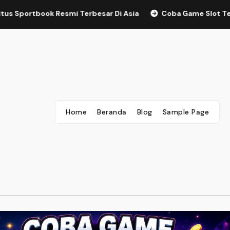
k Resmi Terbesar Di Asia
Coba Game Slot Terbaru dan Ter
Home
Beranda
Blog
Sample Page