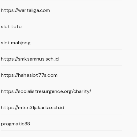
https://wartaliga.com
slot toto
slot mahjong
https://smksamnus.sch.id
https://hahaslot77s.com
https://socialistresurgence.org/charity/
https://mtsn31jakarta.sch.id
pragmatic88