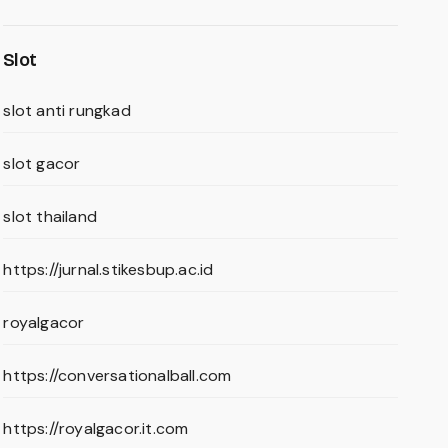
Slot
slot anti rungkad
slot gacor
slot thailand
https://jurnal.stikesbup.ac.id
royalgacor
https://conversationalball.com
https://royalgacor.it.com