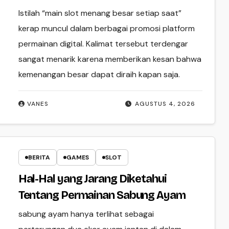
Istilah “main slot menang besar setiap saat”
kerap muncul dalam berbagai promosi platform
permainan digital. Kalimat tersebut terdengar
sangat menarik karena memberikan kesan bahwa
kemenangan besar dapat diraih kapan saja.
VANES
AGUSTUS 4, 2026
BERITA
GAMES
SLOT
Hal-Hal yang Jarang Diketahui
Tentang Permainan Sabung Ayam
sabung ayam hanya terlihat sebagai