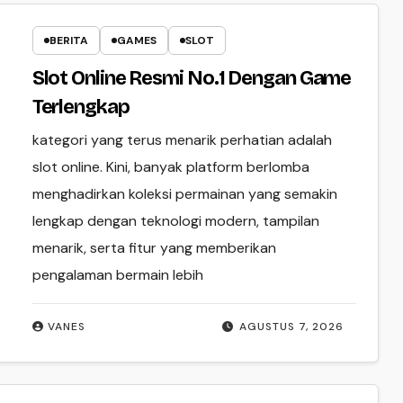
BERITA
GAMES
SLOT
Slot Online Resmi No.1 Dengan Game
Terlengkap
kategori yang terus menarik perhatian adalah
slot online. Kini, banyak platform berlomba
menghadirkan koleksi permainan yang semakin
lengkap dengan teknologi modern, tampilan
menarik, serta fitur yang memberikan
pengalaman bermain lebih
VANES
AGUSTUS 7, 2026