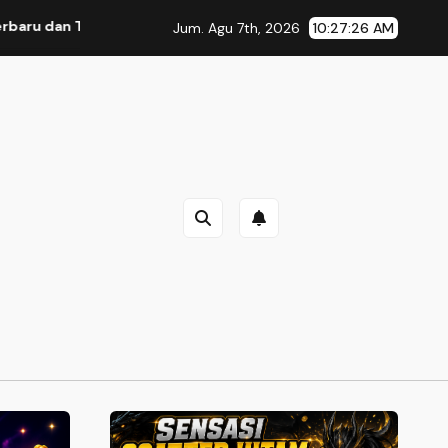
update, yang Perlu Diketahui
Sensasi Scatter Hitam Ya
Jum. Agu 7th, 2026
10:27:27 AM
BERITA
GAMES
SLOT