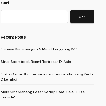
Cari
Cari
Recent Posts
Cahaya Kemenangan 5 Menit Langsung WD
Situs Sportbook Resmi Terbesar Di Asia
Coba Game Slot Terbaru dan Terupdate, yang Perlu
Diketahui
Main Slot Menang Besar Setiap Saat! Selalu Bisa
Terjadi?