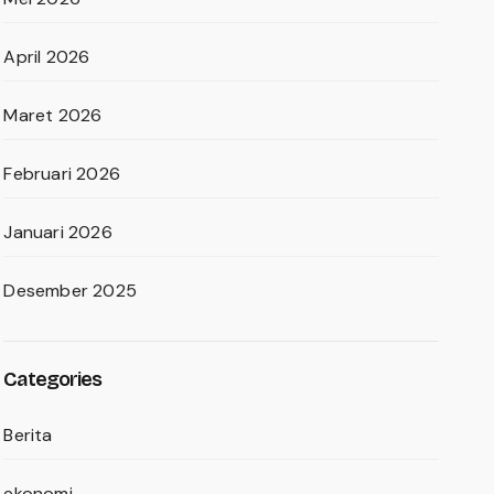
April 2026
Maret 2026
Februari 2026
Januari 2026
Desember 2025
Categories
Berita
ekonomi