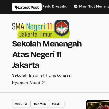
Skip
te, yang Perlu Diketahui
Main Slot Menang Besar Setiap Sa
Latest Post
to
content
Sekolah Menengah
Atas Negeri 11
Jakarta
Sekolah Inspiratif Lingkungan
Nyaman Abad 21
BERITA
GAMES
SLOT