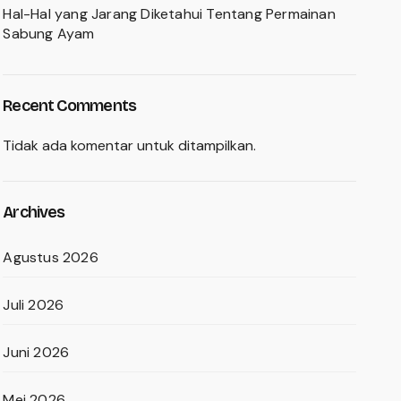
Hal-Hal yang Jarang Diketahui Tentang Permainan
Sabung Ayam
Recent Comments
Tidak ada komentar untuk ditampilkan.
Archives
Agustus 2026
Juli 2026
Juni 2026
Mei 2026