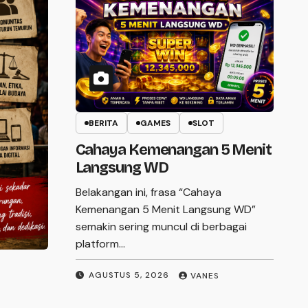
Situs Sportbook
Resmi Terbesar Di
Asia
sektor yang mengalami pertumbuhan
BERITA
GAMES
SLOT
pesat adalah platform sportsbook yang
Cahaya Kemenangan 5 Menit
beroperasi di berbagai negara Asia.
Langsung WD
Kehadiran situs sportsbook resmi menjadi
Belakangan ini, frasa “Cahaya
bagian dari transformasi industri digital,
Kemenangan 5 Menit Langsung WD”
didukung…
semakin sering muncul di berbagai
platform…
AGUSTUS 5, 2026
VANES
AGUSTUS 5, 2026
VANES