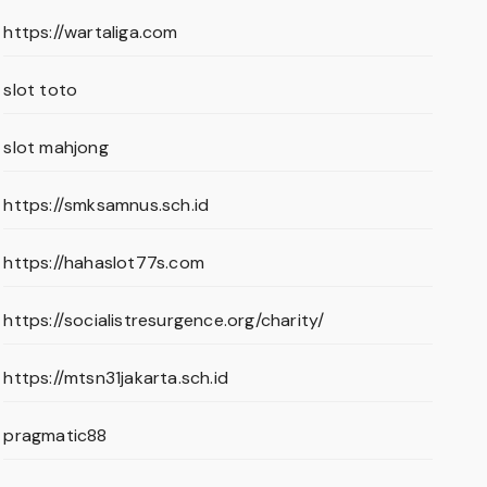
https://wartaliga.com
slot toto
slot mahjong
https://smksamnus.sch.id
https://hahaslot77s.com
https://socialistresurgence.org/charity/
https://mtsn31jakarta.sch.id
pragmatic88