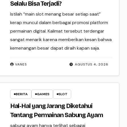
Selalu Bisa Terjadi?
Istilah “main slot menang besar setiap saat”
kerap muncul dalam berbagai promosi platform
permainan digital. Kalimat tersebut terdengar
sangat menarik karena memberikan kesan bahwa
kemenangan besar dapat diraih kapan saja.
VANES
AGUSTUS 4, 2026
BERITA
GAMES
SLOT
Hal-Hal yang Jarang Diketahui
Tentang Permainan Sabung Ayam
sabung ayam hanya terlihat sebagai