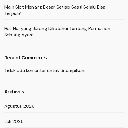
Main Slot Menang Besar Setiap Saat! Selalu Bisa
Terjadi?
Hal-Hal yang Jarang Diketahui Tentang Permainan
Sabung Ayam
Recent Comments
Tidak ada komentar untuk ditampilkan.
Archives
Agustus 2026
Juli 2026