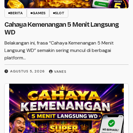
BERITA
GAMES
SLOT
Cahaya Kemenangan 5 Menit Langsung
WD
Belakangan ini, frasa “Cahaya Kemenangan 5 Menit
Langsung WD” semakin sering muncul di berbagai
platform…
AGUSTUS 5, 2026
VANES