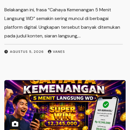
Belakangan ini, frasa “Cahaya Kemenangan 5 Menit
sekt
Langsung WD” semakin sering muncul di berbagai
plat
platform digital. Ungkapan tersebut banyak ditemukan
nega
pada judul konten, siaran langsung,…
bagi
AGUSTUS 5, 2026
VANES
A