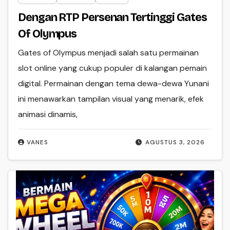
Dengan RTP Persenan Tertinggi Gates
Of Olympus
Gates of Olympus menjadi salah satu permainan
slot online yang cukup populer di kalangan pemain
digital. Permainan dengan tema dewa-dewa Yunani
ini menawarkan tampilan visual yang menarik, efek
animasi dinamis,
VANES
AGUSTUS 3, 2026