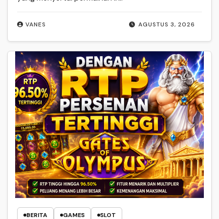
VANES
AGUSTUS 3, 2026
BERITA
GAMES
SLOT