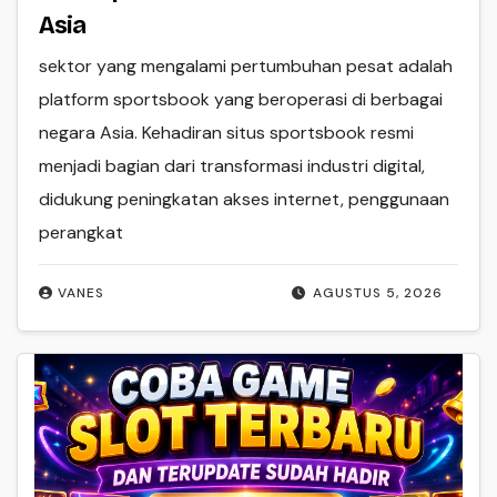
Asia
sektor yang mengalami pertumbuhan pesat adalah
platform sportsbook yang beroperasi di berbagai
negara Asia. Kehadiran situs sportsbook resmi
menjadi bagian dari transformasi industri digital,
didukung peningkatan akses internet, penggunaan
perangkat
VANES
AGUSTUS 5, 2026