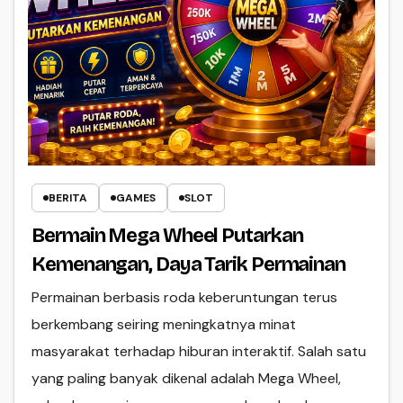
BERITA
GAMES
SLOT
Bermain Mega Wheel Putarkan
Kemenangan, Daya Tarik Permainan
Permainan berbasis roda keberuntungan terus
berkembang seiring meningkatnya minat
masyarakat terhadap hiburan interaktif. Salah satu
yang paling banyak dikenal adalah Mega Wheel,