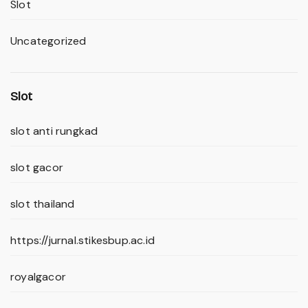
Slot
Uncategorized
Slot
slot anti rungkad
slot gacor
slot thailand
https://jurnal.stikesbup.ac.id
royalgacor