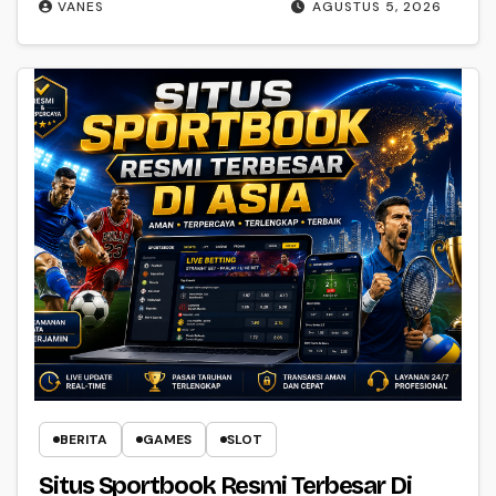
VANES
AGUSTUS 5, 2026
BERITA
GAMES
SLOT
Situs Sportbook Resmi Terbesar Di