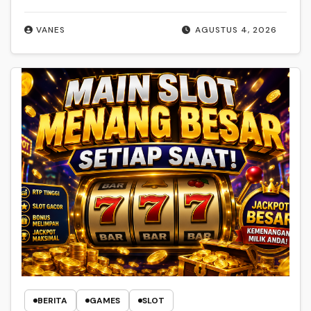
VANES
AGUSTUS 4, 2026
BERITA
GAMES
SLOT