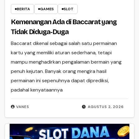
BERITA
GAMES
SLOT
Kemenangan Ada di Baccarat yang
Tidak Diduga-Duga
Baccarat dikenal sebagai salah satu permainan
kartu yang memiliki aturan sederhana, tetapi
mampu menghadirkan pengalaman bermain yang
penuh kejutan. Banyak orang mengira hasil
permainan ini sepenuhnya dapat diprediksi,
padahal kenyataannya
VANES
AGUSTUS 2, 2026