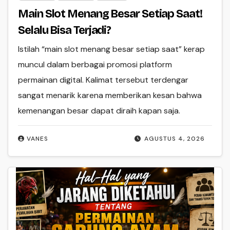
Main Slot Menang Besar Setiap Saat!
Selalu Bisa Terjadi?
Istilah “main slot menang besar setiap saat” kerap
muncul dalam berbagai promosi platform
permainan digital. Kalimat tersebut terdengar
sangat menarik karena memberikan kesan bahwa
kemenangan besar dapat diraih kapan saja.
VANES
AGUSTUS 4, 2026