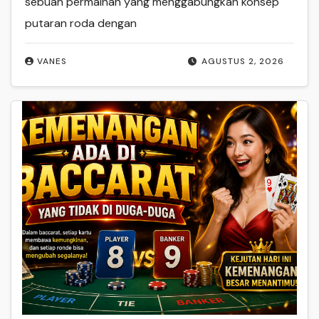
sebuah permainan yang menggabungkan konsep
putaran roda dengan
VANES
AGUSTUS 2, 2026