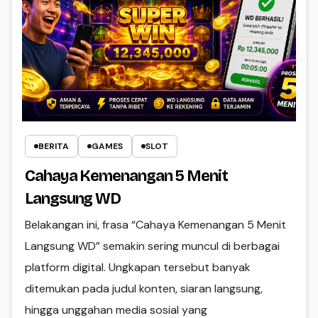
BERITA
GAMES
SLOT
Cahaya Kemenangan 5 Menit
Langsung WD
Belakangan ini, frasa “Cahaya Kemenangan 5 Menit
Langsung WD” semakin sering muncul di berbagai
platform digital. Ungkapan tersebut banyak
ditemukan pada judul konten, siaran langsung,
hingga unggahan media sosial yang