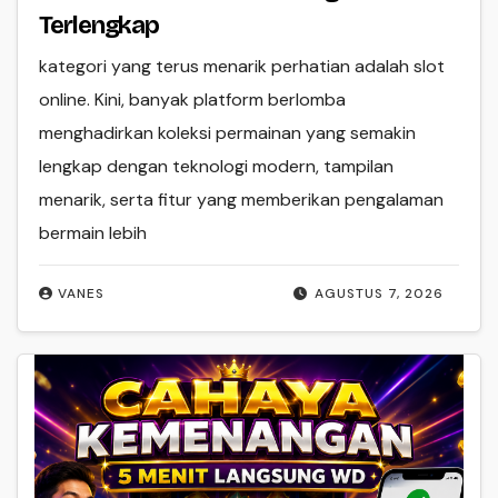
Terlengkap
kategori yang terus menarik perhatian adalah slot
online. Kini, banyak platform berlomba
menghadirkan koleksi permainan yang semakin
lengkap dengan teknologi modern, tampilan
menarik, serta fitur yang memberikan pengalaman
bermain lebih
VANES
AGUSTUS 7, 2026