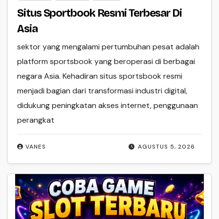
Situs Sportbook Resmi Terbesar Di
Asia
sektor yang mengalami pertumbuhan pesat adalah
platform sportsbook yang beroperasi di berbagai
negara Asia. Kehadiran situs sportsbook resmi
menjadi bagian dari transformasi industri digital,
didukung peningkatan akses internet, penggunaan
perangkat
VANES
AGUSTUS 5, 2026