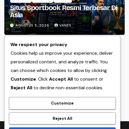
Situs Sportbook Resmi Terbesar Di
Asia
AGUSTUS 5, 2026
VANES
We respect your privacy
Cookies help us improve your experience, deliver
personalized content, and analyze traffic. You
can choose which cookies to allow by clicking
Customize
. Click
Accept All
to consent or
Reject All
to decline non-essential cookies.
Sekolah Menengah Atas
Negeri 11 Jakarta
Customize
Reject All