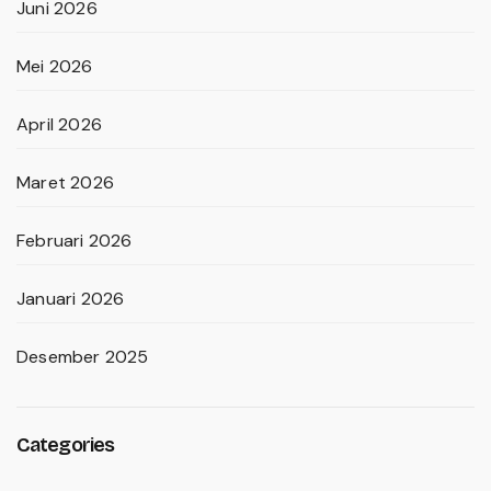
Juni 2026
Mei 2026
April 2026
Maret 2026
Februari 2026
Januari 2026
Desember 2025
Categories