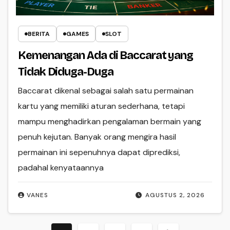
BERITA
GAMES
SLOT
Kemenangan Ada di Baccarat yang
Tidak Diduga-Duga
Baccarat dikenal sebagai salah satu permainan
kartu yang memiliki aturan sederhana, tetapi
mampu menghadirkan pengalaman bermain yang
penuh kejutan. Banyak orang mengira hasil
permainan ini sepenuhnya dapat diprediksi,
padahal kenyataannya
VANES
AGUSTUS 2, 2026