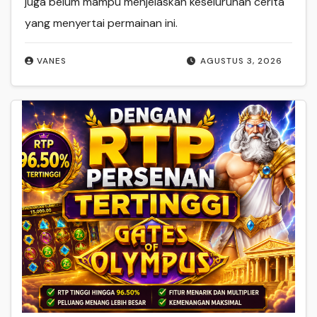
juga belum mampu menjelaskan keseluruhan cerita
yang menyertai permainan ini.
VANES
AGUSTUS 3, 2026