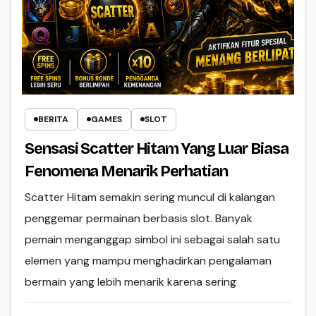
BERITA
GAMES
SLOT
Sensasi Scatter Hitam Yang Luar Biasa
Fenomena Menarik Perhatian
Scatter Hitam semakin sering muncul di kalangan
penggemar permainan berbasis slot. Banyak
pemain menganggap simbol ini sebagai salah satu
elemen yang mampu menghadirkan pengalaman
bermain yang lebih menarik karena sering