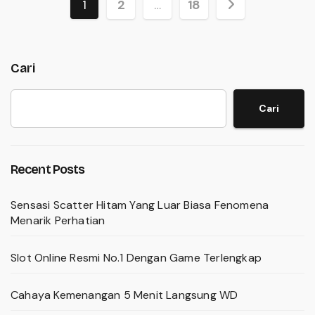
Paginasi
1
2
…
18
pos
Cari
Cari
Recent Posts
Sensasi Scatter Hitam Yang Luar Biasa Fenomena
Menarik Perhatian
Slot Online Resmi No.1 Dengan Game Terlengkap
Cahaya Kemenangan 5 Menit Langsung WD