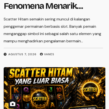
Fenomena Menarik
ka
Perhatian
o
Scatter Hitam semakin sering muncul di kalangan
k
penggemar permainan berbasis slot. Banyak pemain
te
menganggap simbol ini sebagai salah satu elemen yang
mampu menghadirkan pengalaman bermain…
AGUSTUS 7, 2026
VANES