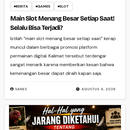
BERITA
GAMES
SLOT
Main Slot Menang Besar Setiap Saat!
Selalu Bisa Terjadi?
Istilah “main slot menang besar setiap saat” kerap
muncul dalam berbagai promosi platform
permainan digital. Kalimat tersebut terdengar
sangat menarik karena memberikan kesan bahwa
kemenangan besar dapat diraih kapan saja.
VANES
AGUSTUS 4, 2026