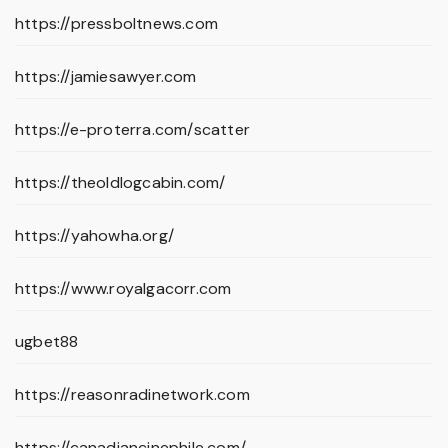
https://pressboltnews.com
https://jamiesawyer.com
https://e-proterra.com/scatter
https://theoldlogcabin.com/
https://yahowha.org/
https://www.royalgacorr.com
ugbet88
https://reasonradinetwork.com
https://canadiancinephile.com/