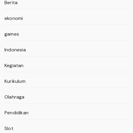
Berita
ekonomi
games
Indonesia
Kegiatan
Kurikulum
Olahraga
Pendidikan
Slot