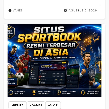
VANES
AGUSTUS 5, 2026
BERITA
GAMES
SLOT