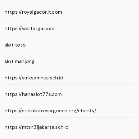
https://royalgacor.it.com
https://wartaliga.com
slot toto
slot mahjong
https://smksamnus.sch.id
https://hahaslot77s.com
https://socialistresurgence.org/charity/
https://mtsn31jakarta.sch.id