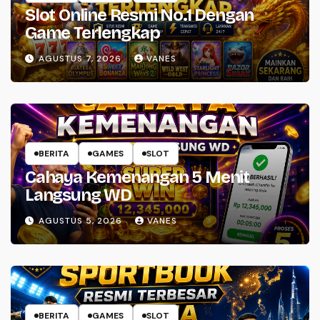
Slot Online Resmi No.1 Dengan
Game Terlengkap
AGUSTUS 7, 2026
VANES
BERITA
GAMES
SLOT
Cahaya Kemenangan 5 Menit
Langsung WD
AGUSTUS 5, 2026
VANES
BERITA
GAMES
SLOT