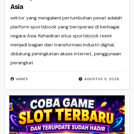
Asia
sektor yang mengalami pertumbuhan pesat adalah
platform sportsbook yang beroperasi di berbagai
negara Asia. Kehadiran situs sportsbook resmi
menjadi bagian dari transformasi industri digital,
didukung peningkatan akses internet, penggunaan
perangkat
VANES
AGUSTUS 5, 2026