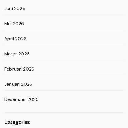
Juni 2026
Mei 2026
April 2026
Maret 2026
Februari 2026
Januari 2026
Desember 2025
Categories