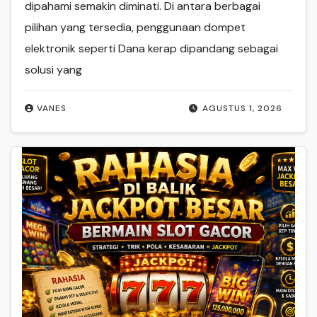
dipahami semakin diminati. Di antara berbagai
pilihan yang tersedia, penggunaan dompet
elektronik seperti Dana kerap dipandang sebagai
solusi yang
VANES
AGUSTUS 1, 2026