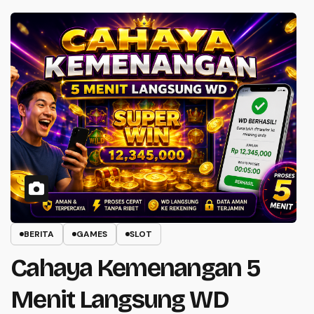
GAMES
SLOT
BERITA
GAM
a Kemenangan 5
Situs S
 Langsung WD
Terbesar