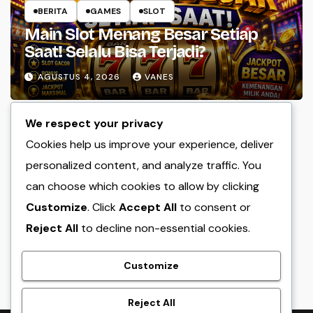
BERITA
GAMES
SLOT
Main Slot Menang Besar Setiap
Saat! Selalu Bisa Terjadi?
AGUSTUS 4, 2026
VANES
We respect your privacy
Cookies help us improve your experience, deliver
personalized content, and analyze traffic. You
can choose which cookies to allow by clicking
Customize
. Click
Accept All
to consent or
Reject All
to decline non-essential cookies.
Sekolah Menengah Atas
Negeri 11 Jakarta
Customize
Reject All