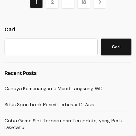
Paginasi
1
2
…
18
pos
Cari
Cari
Recent Posts
Cahaya Kemenangan 5 Menit Langsung WD
Situs Sportbook Resmi Terbesar Di Asia
Coba Game Slot Terbaru dan Terupdate, yang Perlu
Diketahui