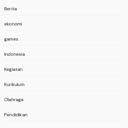
Berita
ekonomi
games
Indonesia
Kegiatan
Kurikulum
Olahraga
Pendidikan