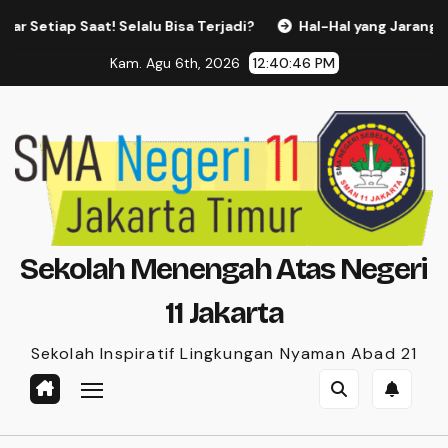
Skip
 Bisa Terjadi?
Hal-Hal yang Jarang Diketahui Tentang Pe
to
Kam. Agu 6th, 2026
12:40:48 PM
content
Sekolah Menengah Atas Negeri
11 Jakarta
Sekolah Inspiratif Lingkungan Nyaman Abad 21