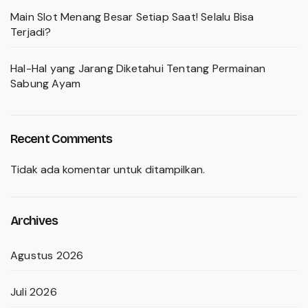
Main Slot Menang Besar Setiap Saat! Selalu Bisa
Terjadi?
Hal-Hal yang Jarang Diketahui Tentang Permainan
Sabung Ayam
Recent Comments
Tidak ada komentar untuk ditampilkan.
Archives
Agustus 2026
Juli 2026