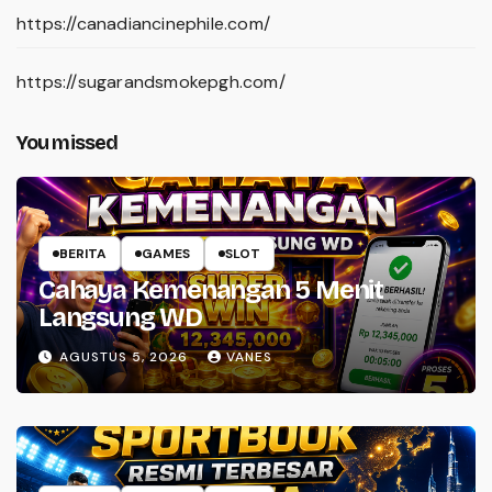
https://canadiancinephile.com/
https://sugarandsmokepgh.com/
You missed
BERITA
GAMES
SLOT
Cahaya Kemenangan 5 Menit
Langsung WD
AGUSTUS 5, 2026
VANES