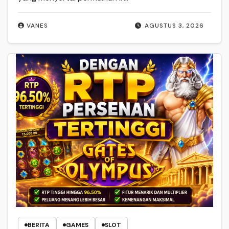
VANES
AGUSTUS 3, 2026
BERITA
GAMES
SLOT