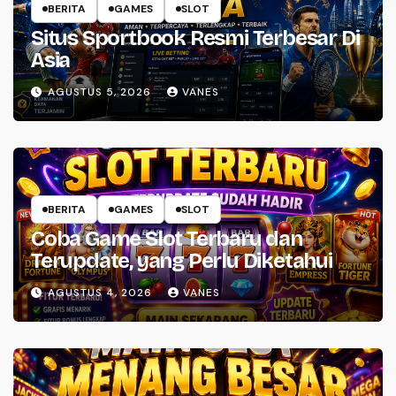
BERITA
GAMES
SLOT
Situs Sportbook Resmi Terbesar Di
Asia
AGUSTUS 5, 2026
VANES
BERITA
GAMES
SLOT
Coba Game Slot Terbaru dan
Terupdate, yang Perlu Diketahui
AGUSTUS 4, 2026
VANES