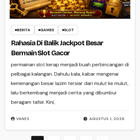
BERITA
GAMES
SLOT
Rahasia Di Balik Jackpot Besar
Bermain Slot Gacor
permainan slot kerap menjadi buah perbincangan di
pelbagai kalangan. Dahulu kala, kabar mengenai
kemenangan besar lazim tersiar dari mulut ke mulut,
lalu berkembang menjadi cerita yang dibumbui
beragam tafsir. Kini,
VANES
AGUSTUS 1, 2026