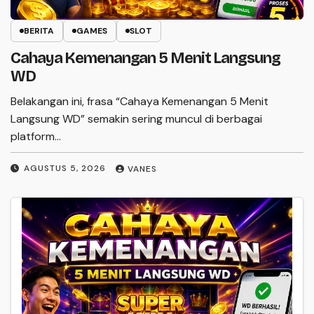
BERITA
GAMES
SLOT
Cahaya Kemenangan 5 Menit Langsung
WD
Belakangan ini, frasa “Cahaya Kemenangan 5 Menit
Langsung WD” semakin sering muncul di berbagai
platform…
AGUSTUS 5, 2026
VANES