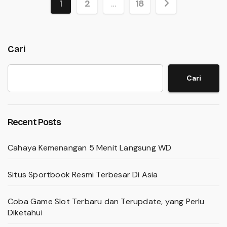
Paginasi
1
2
…
18
pos
Cari
Cari
Recent Posts
Cahaya Kemenangan 5 Menit Langsung WD
Situs Sportbook Resmi Terbesar Di Asia
Coba Game Slot Terbaru dan Terupdate, yang Perlu
Diketahui