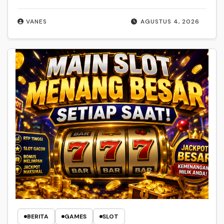
VANES
AGUSTUS 4, 2026
BERITA
GAMES
SLOT