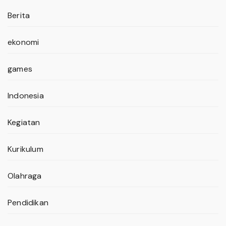
Berita
ekonomi
games
Indonesia
Kegiatan
Kurikulum
Olahraga
Pendidikan