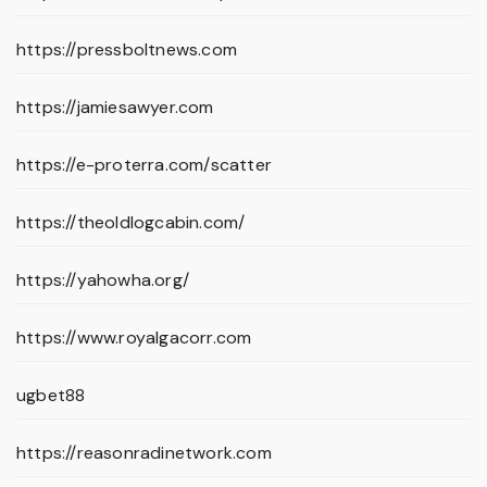
https://pressboltnews.com
https://jamiesawyer.com
https://e-proterra.com/scatter
https://theoldlogcabin.com/
https://yahowha.org/
https://www.royalgacorr.com
ugbet88
https://reasonradinetwork.com