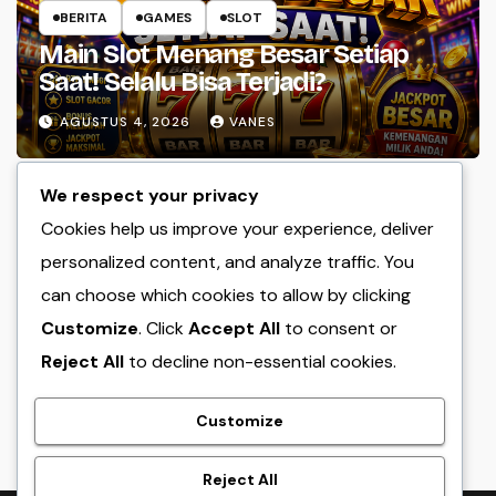
BERITA
GAMES
SLOT
Main Slot Menang Besar Setiap
Saat! Selalu Bisa Terjadi?
AGUSTUS 4, 2026
VANES
We respect your privacy
Cookies help us improve your experience, deliver
personalized content, and analyze traffic. You
can choose which cookies to allow by clicking
Customize
. Click
Accept All
to consent or
Reject All
to decline non-essential cookies.
Sekolah Menengah Atas
Negeri 11 Jakarta
Customize
Reject All