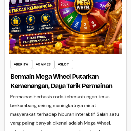
BERITA
GAMES
SLOT
Bermain Mega Wheel Putarkan
Kemenangan, Daya Tarik Permainan
Permainan berbasis roda keberuntungan terus
berkembang seiring meningkatnya minat
masyarakat terhadap hiburan interaktif. Salah satu
yang paling banyak dikenal adalah Mega Wheel,