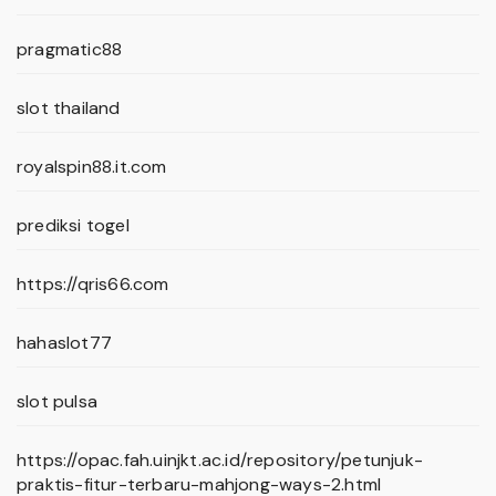
pragmatic88
slot thailand
royalspin88.it.com
prediksi togel
https://qris66.com
hahaslot77
slot pulsa
https://opac.fah.uinjkt.ac.id/repository/petunjuk-
praktis-fitur-terbaru-mahjong-ways-2.html