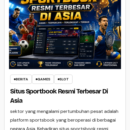
BERITA
GAMES
SLOT
Situs Sportbook Resmi Terbesar Di
Asia
sektor yang mengalami pertumbuhan pesat adalah
platform sportsbook yang beroperasi di berbagai
negara Asia. Kehadiran situs sportsbook resmi