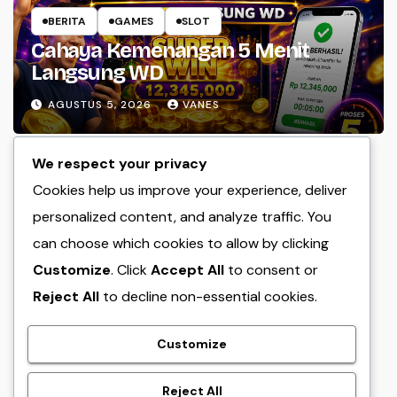
BERITA
GAMES
SLOT
Cahaya Kemenangan 5 Menit
Langsung WD
AGUSTUS 5, 2026
VANES
We respect your privacy
Cookies help us improve your experience, deliver
personalized content, and analyze traffic. You
can choose which cookies to allow by clicking
Customize
. Click
Accept All
to consent or
Reject All
to decline non-essential cookies.
Sekolah Menengah Atas
Negeri 11 Jakarta
Customize
Reject All