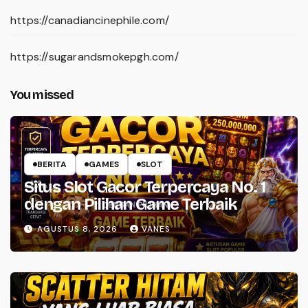
https://canadiancinephile.com/
https://sugarandsmokepgh.com/
You missed
BERITA
GAMES
SLOT
Situs Slot Gacor Terpercaya No. 1
dengan Pilihan Game Terbaik
AGUSTUS 8, 2026
VANES