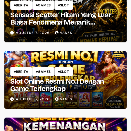
BERITA
GAMES
SLOT
Sensasi Scatter Hitam Yang Luar
Biasa Fenomena Menarik
Perhatian
AGUSTUS 7, 2026
VANES
BERITA
GAMES
SLOT
Slot Online Resmi No.1 Dengan
Game Terlengkap
AGUSTUS 7, 2026
VANES