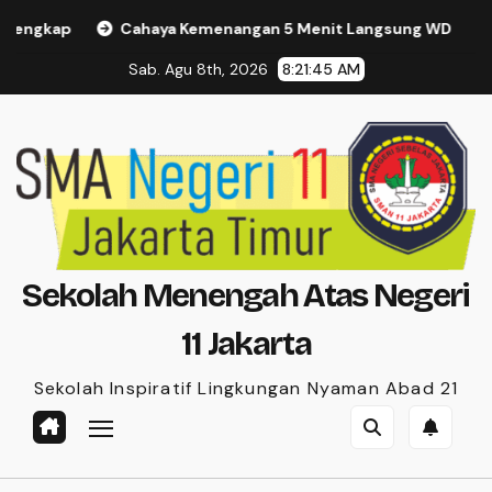
Skip
a Kemenangan 5 Menit Langsung WD
Situs Sportbook Res
to
Sab. Agu 8th, 2026
8:21:47 AM
content
Sekolah Menengah Atas Negeri
11 Jakarta
Sekolah Inspiratif Lingkungan Nyaman Abad 21