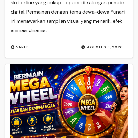
slot online yang cukup populer di kalangan pemain
digital. Permainan dengan tema dewa-dewa Yunani
ini menawarkan tampilan visual yang menarik, efek
animasi dinamis,
VANES
AGUSTUS 3, 2026