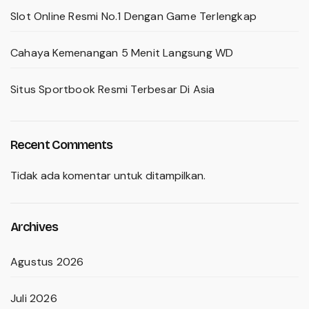
Slot Online Resmi No.1 Dengan Game Terlengkap
Cahaya Kemenangan 5 Menit Langsung WD
Situs Sportbook Resmi Terbesar Di Asia
Recent Comments
Tidak ada komentar untuk ditampilkan.
Archives
Agustus 2026
Juli 2026