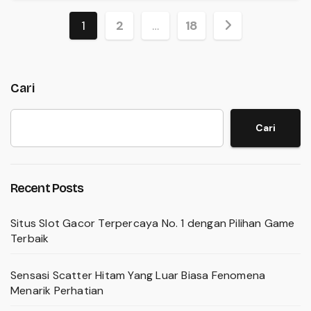
Paginasi
1
2
…
18
pos
Cari
Cari
Recent Posts
Situs Slot Gacor Terpercaya No. 1 dengan Pilihan Game
Terbaik
Sensasi Scatter Hitam Yang Luar Biasa Fenomena
Menarik Perhatian