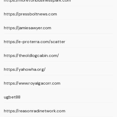
https://moretonbusinesspark.com
https://pressboltnews.com
https://jamiesawyer.com
https://e-proterra.com/scatter
https://theoldlogcabin.com/
https://yahowha.org/
https://www.royalgacorr.com
ugbet88
https://reasonradinetwork.com