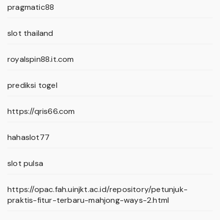
pragmatic88
slot thailand
royalspin88.it.com
prediksi togel
https://qris66.com
hahaslot77
slot pulsa
https://opac.fah.uinjkt.ac.id/repository/petunjuk-
praktis-fitur-terbaru-mahjong-ways-2.html