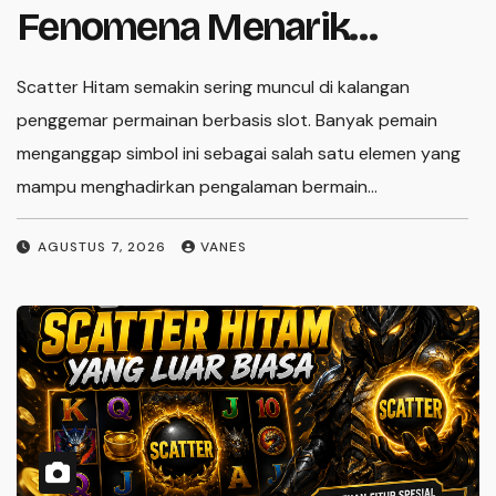
omena Menarik
kategori ya
hatian
online. Kin
 Hitam semakin sering muncul di kalangan
koleksi per
ar permainan berbasis slot. Banyak pemain
teknologi mo
gap simbol ini sebagai salah satu elemen yang
menghadirkan pengalaman bermain…
AGUSTUS 7
US 7, 2026
VANES