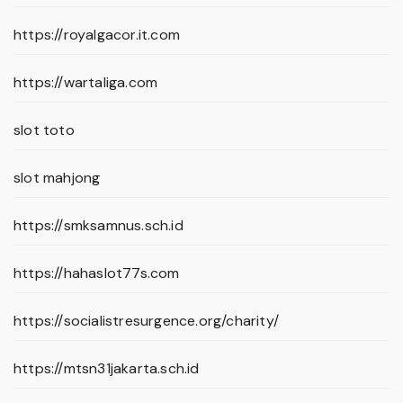
https://royalgacor.it.com
https://wartaliga.com
slot toto
slot mahjong
https://smksamnus.sch.id
https://hahaslot77s.com
https://socialistresurgence.org/charity/
https://mtsn31jakarta.sch.id