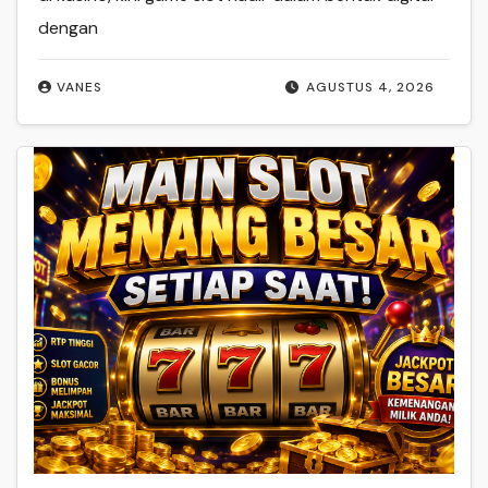
dengan
VANES
AGUSTUS 4, 2026