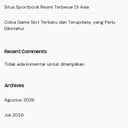
Situs Sportbook Resmi Terbesar Di Asia
Coba Game Slot Terbaru dan Terupdate, yang Perlu
Diketahui
Recent Comments
Tidak ada komentar untuk ditampilkan.
Archives
Agustus 2026
Juli 2026