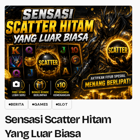
A
GAMES
SLOT
BERITA
sasi Scatter Hitam
Slot 
g Luar Biasa
Deng