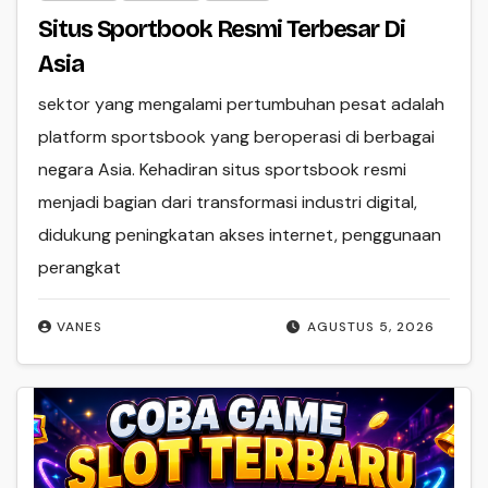
Situs Sportbook Resmi Terbesar Di
Asia
sektor yang mengalami pertumbuhan pesat adalah
platform sportsbook yang beroperasi di berbagai
negara Asia. Kehadiran situs sportsbook resmi
menjadi bagian dari transformasi industri digital,
didukung peningkatan akses internet, penggunaan
perangkat
VANES
AGUSTUS 5, 2026