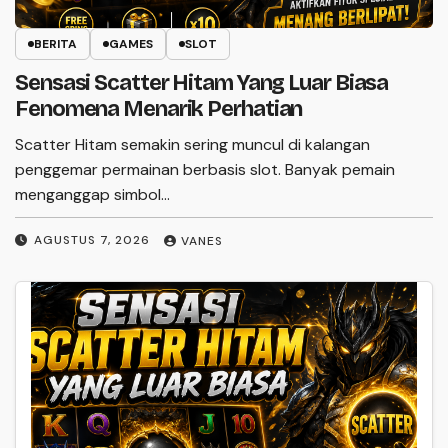
BERITA
GAMES
SLOT
Sensasi Scatter Hitam Yang Luar Biasa
Fenomena Menarik Perhatian
Scatter Hitam semakin sering muncul di kalangan
penggemar permainan berbasis slot. Banyak pemain
menganggap simbol…
AGUSTUS 7, 2026
VANES