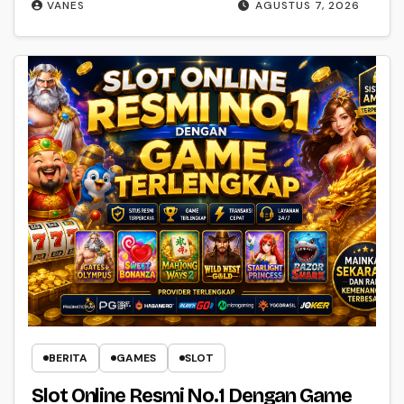
VANES
AGUSTUS 7, 2026
BERITA
GAMES
SLOT
Slot Online Resmi No.1 Dengan Game