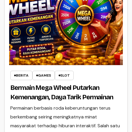
BERITA
GAMES
SLOT
Bermain Mega Wheel Putarkan
Kemenangan, Daya Tarik Permainan
Permainan berbasis roda keberuntungan terus
berkembang seiring meningkatnya minat
masyarakat terhadap hiburan interaktif. Salah satu