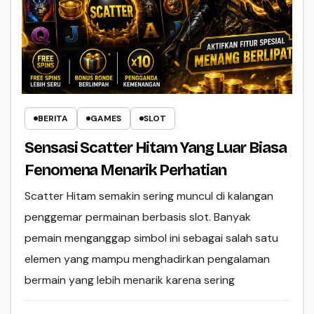
BERITA
GAMES
SLOT
Sensasi Scatter Hitam Yang Luar Biasa
Fenomena Menarik Perhatian
Scatter Hitam semakin sering muncul di kalangan
penggemar permainan berbasis slot. Banyak
pemain menganggap simbol ini sebagai salah satu
elemen yang mampu menghadirkan pengalaman
bermain yang lebih menarik karena sering