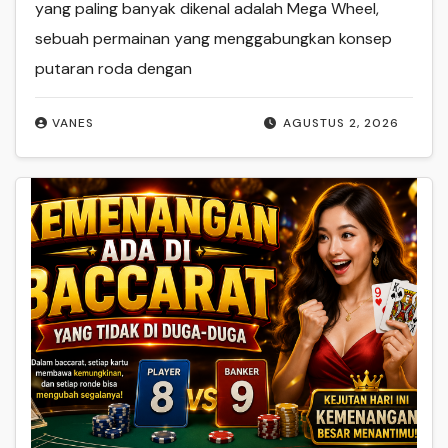
yang paling banyak dikenal adalah Mega Wheel,
sebuah permainan yang menggabungkan konsep
putaran roda dengan
VANES
AGUSTUS 2, 2026