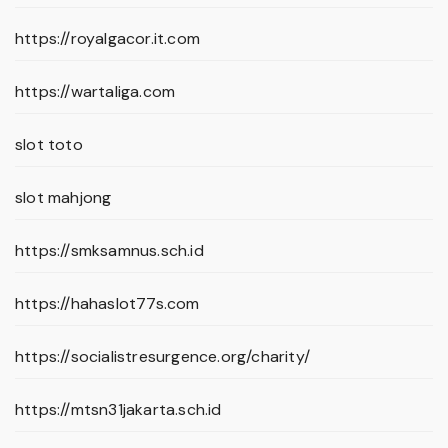
https://royalgacor.it.com
https://wartaliga.com
slot toto
slot mahjong
https://smksamnus.sch.id
https://hahaslot77s.com
https://socialistresurgence.org/charity/
https://mtsn31jakarta.sch.id