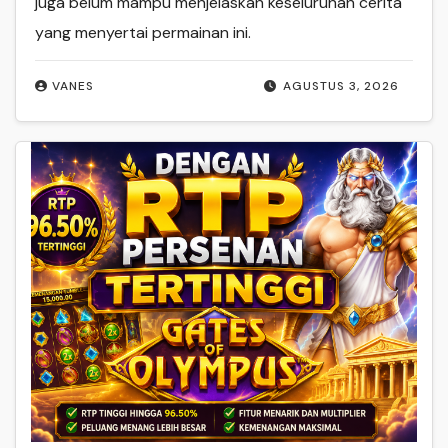
juga belum mampu menjelaskan keseluruhan cerita
yang menyertai permainan ini.
VANES
AGUSTUS 3, 2026