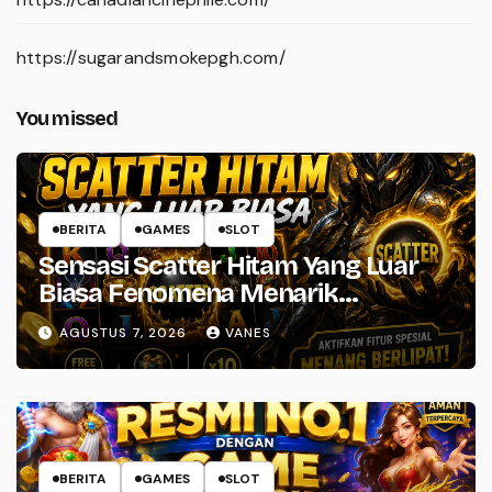
https://sugarandsmokepgh.com/
You missed
BERITA
GAMES
SLOT
Sensasi Scatter Hitam Yang Luar
Biasa Fenomena Menarik
Perhatian
AGUSTUS 7, 2026
VANES
BERITA
GAMES
SLOT