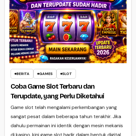
BERITA
GAMES
SLOT
Coba Game Slot Terbaru dan
Terupdate, yang Perlu Diketahui
Game slot telah mengalami perkembangan yang
sangat pesat dalam beberapa tahun terakhir. Jika
dahulu permainan ini identik dengan mesin mekanis
di kasino, kini game slot hadir dalam bentuk digital