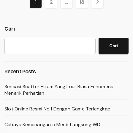
Paginasi
1
2
…
18
pos
Cari
Cari
Recent Posts
Sensasi Scatter Hitam Yang Luar Biasa Fenomena
Menarik Perhatian
Slot Online Resmi No.1 Dengan Game Terlengkap
Cahaya Kemenangan 5 Menit Langsung WD