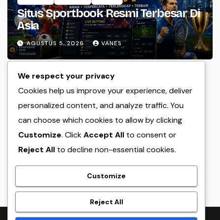
Situs Sportbook Resmi Terbesar Di
Asia
AGUSTUS 5, 2026
VANES
We respect your privacy
Cookies help us improve your experience, deliver
personalized content, and analyze traffic. You
can choose which cookies to allow by clicking
Customize
. Click
Accept All
to consent or
Reject All
to decline non-essential cookies.
Sekolah Menengah Atas
Negeri 11 Jakarta
Customize
Reject All