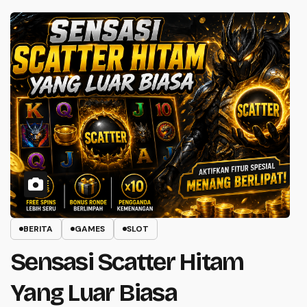
BERITA
GAMES
SLOT
Sensasi Scatter Hitam
Yang Luar Biasa