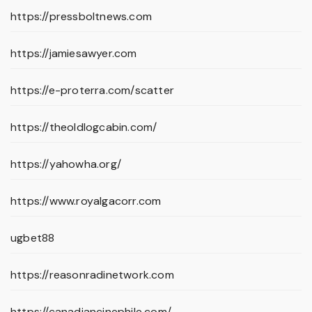
https://pressboltnews.com
https://jamiesawyer.com
https://e-proterra.com/scatter
https://theoldlogcabin.com/
https://yahowha.org/
https://www.royalgacorr.com
ugbet88
https://reasonradinetwork.com
https://canadiancinephile.com/