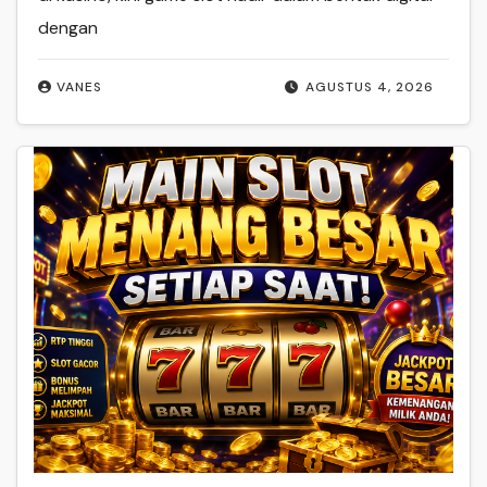
dengan
VANES
AGUSTUS 4, 2026