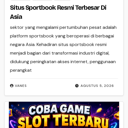
Situs Sportbook Resmi Terbesar Di
Asia
sektor yang mengalami pertumbuhan pesat adalah
platform sportsbook yang beroperasi di berbagai
negara Asia. Kehadiran situs sportsbook resmi
menjadi bagian dari transformasi industri digital,
didukung peningkatan akses internet, penggunaan
perangkat
VANES
AGUSTUS 5, 2026