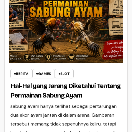
BERITA
GAMES
SLOT
Hal-Hal yang Jarang Diketahui Tentang
Permainan Sabung Ayam
sabung ayam hanya terlihat sebagai pertarungan
dua ekor ayam jantan di dalam arena. Gambaran
tersebut memang tidak sepenuhnya keliru, tetapi