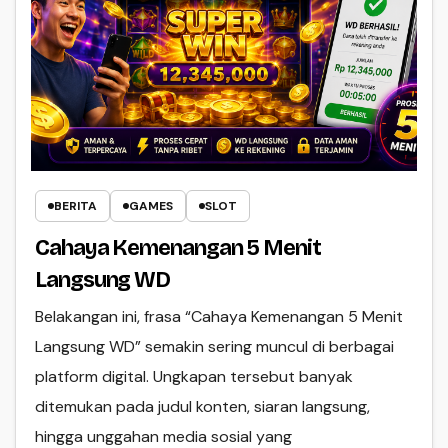
BERITA
GAMES
SLOT
Cahaya Kemenangan 5 Menit
Langsung WD
Belakangan ini, frasa “Cahaya Kemenangan 5 Menit
Langsung WD” semakin sering muncul di berbagai
platform digital. Ungkapan tersebut banyak
ditemukan pada judul konten, siaran langsung,
hingga unggahan media sosial yang