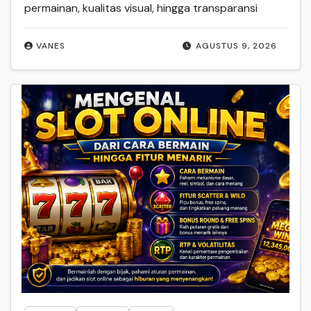
permainan, kualitas visual, hingga transparansi
VANES
AGUSTUS 9, 2026