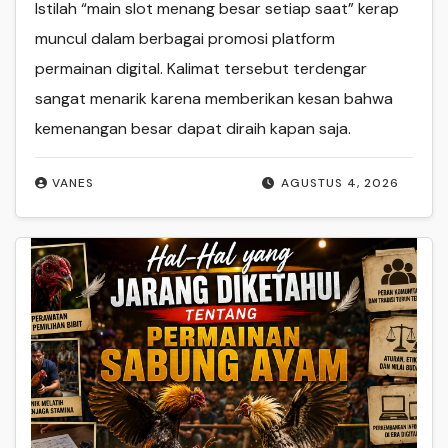
Istilah “main slot menang besar setiap saat” kerap
muncul dalam berbagai promosi platform
permainan digital. Kalimat tersebut terdengar
sangat menarik karena memberikan kesan bahwa
kemenangan besar dapat diraih kapan saja.
VANES
AGUSTUS 4, 2026