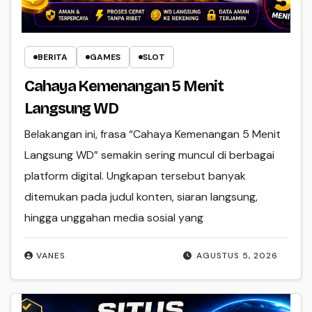
BERITA
GAMES
SLOT
Cahaya Kemenangan 5 Menit
Langsung WD
Belakangan ini, frasa “Cahaya Kemenangan 5 Menit
Langsung WD” semakin sering muncul di berbagai
platform digital. Ungkapan tersebut banyak
ditemukan pada judul konten, siaran langsung,
hingga unggahan media sosial yang
VANES
AGUSTUS 5, 2026