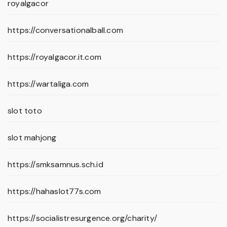
royalgacor
https://conversationalball.com
https://royalgacor.it.com
https://wartaliga.com
slot toto
slot mahjong
https://smksamnus.sch.id
https://hahaslot77s.com
https://socialistresurgence.org/charity/