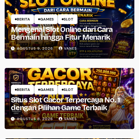
BERITA
GAMES
SLOT
Mengenal Slot Online dari Cara
Bermain hingga Fitur Menarik
AGUSTUS 9, 2026
VANES
BERITA
GAMES
SLOT
Situs Slot Gacor Terpercaya No. 1
dengan Pilihan Game Terbaik
AGUSTUS 8, 2026
VANES