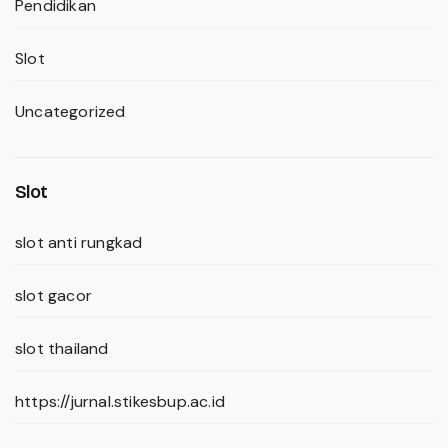
Pendidikan
Slot
Uncategorized
Slot
slot anti rungkad
slot gacor
slot thailand
https://jurnal.stikesbup.ac.id