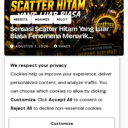
BERITA
GAMES
SLOT
Sensasi Scatter Hitam Yang Luar
Biasa Fenomena Menarik
Perhatian
AGUSTUS 7, 2026
VANES
We respect your privacy
Cookies help us improve your experience, deliver
personalized content, and analyze traffic. You
can choose which cookies to allow by clicking
Customize
. Click
Accept All
to consent or
Reject All
to decline non-essential cookies.
Sekolah Menengah Atas
Negeri 11 Jakarta
Customize