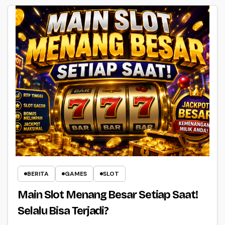
BERITA
GAMES
SLOT
Main Slot Menang Besar Setiap Saat!
Selalu Bisa Terjadi?