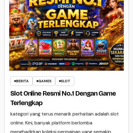
BERITA
GAMES
SLOT
Slot Online Resmi No.1 Dengan Game
Terlengkap
kategori yang terus menarik perhatian adalah slot
online. Kini, banyak platform berlomba
menghadirkan koleksi permainan yang semakin