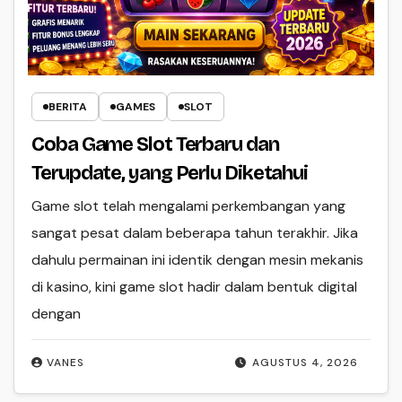
BERITA
GAMES
SLOT
Coba Game Slot Terbaru dan
Terupdate, yang Perlu Diketahui
Game slot telah mengalami perkembangan yang
sangat pesat dalam beberapa tahun terakhir. Jika
dahulu permainan ini identik dengan mesin mekanis
di kasino, kini game slot hadir dalam bentuk digital
dengan
VANES
AGUSTUS 4, 2026