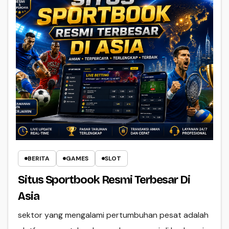
BERITA
GAMES
SLOT
Situs Sportbook Resmi Terbesar Di
Asia
sektor yang mengalami pertumbuhan pesat adalah