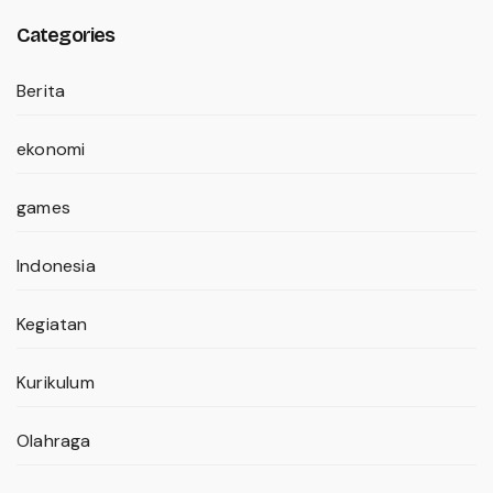
Categories
Berita
ekonomi
games
Indonesia
Kegiatan
Kurikulum
Olahraga