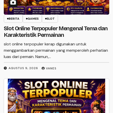
BERITA
GAMES
SLOT
Slot Online Terpopuler Mengenal Tema dan
Karakteristik Permainan
slot online terpopuler kerap digunakan untuk
menggambarkan permainan yang memperoleh perhatian
luas dari pemain. Namun,…
AGUSTUS 9, 2026
VANES