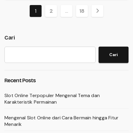
Paginasi
1
2
…
18
pos
Cari
Cari
Recent Posts
Slot Online Terpopuler Mengenal Tema dan
Karakteristik Permainan
Mengenal Slot Online dari Cara Bermain hingga Fitur
Menarik