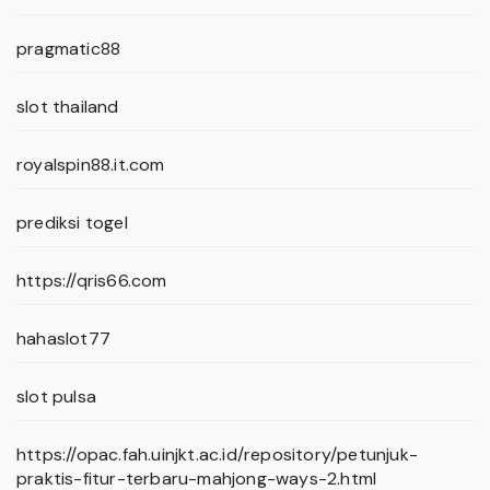
pragmatic88
slot thailand
royalspin88.it.com
prediksi togel
https://qris66.com
hahaslot77
slot pulsa
https://opac.fah.uinjkt.ac.id/repository/petunjuk-
praktis-fitur-terbaru-mahjong-ways-2.html