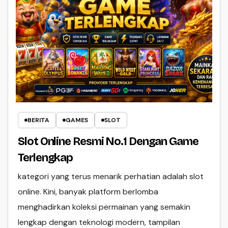
BERITA
GAMES
SLOT
Slot Online Resmi No.1 Dengan Game
Terlengkap
kategori yang terus menarik perhatian adalah slot
online. Kini, banyak platform berlomba
menghadirkan koleksi permainan yang semakin
lengkap dengan teknologi modern, tampilan