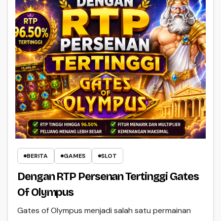
BERITA
GAMES
SLOT
Dengan RTP Persenan Tertinggi Gates
Of Olympus
Gates of Olympus menjadi salah satu permainan