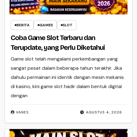
BERITA
GAMES
SLOT
Coba Game Slot Terbaru dan
Terupdate, yang Perlu Diketahui
Game slot telah mengalami perkembangan yang
sangat pesat dalam beberapa tahun terakhir. Jika
dahulu permainan ini identik dengan mesin mekanis
di kasino, kini game slot hadir dalam bentuk digital
dengan
VANES
AGUSTUS 4, 2026