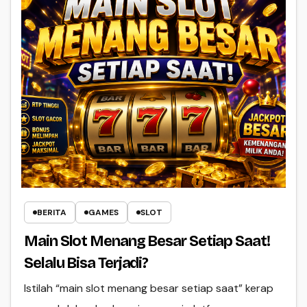
BERITA
GAMES
SLOT
Main Slot Menang Besar Setiap Saat!
Selalu Bisa Terjadi?
Istilah “main slot menang besar setiap saat” kerap