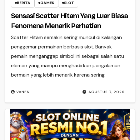
BERITA
GAMES
SLOT
Sensasi Scatter Hitam Yang Luar Biasa
Fenomena Menarik Perhatian
Scatter Hitam semakin sering muncul di kalangan
penggemar permainan berbasis slot. Banyak
pemain menganggap simbol ini sebagai salah satu
elemen yang mampu menghadirkan pengalaman
bermain yang lebih menarik karena sering
VANES
AGUSTUS 7, 2026