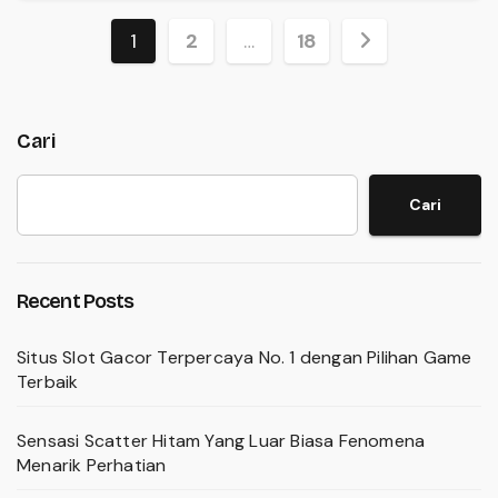
Paginasi
1
2
…
18
pos
Cari
Cari
Recent Posts
Situs Slot Gacor Terpercaya No. 1 dengan Pilihan Game
Terbaik
Sensasi Scatter Hitam Yang Luar Biasa Fenomena
Menarik Perhatian