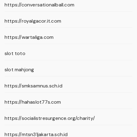
https://conversationalball.com
https://royalgacor.it.com
https://wartaliga.com
slot toto
slot mahjong
https://smksamnus.sch.id
https://hahaslot77s.com
https://socialistresurgence.org/charity/
https://mtsn31jakarta.sch.id