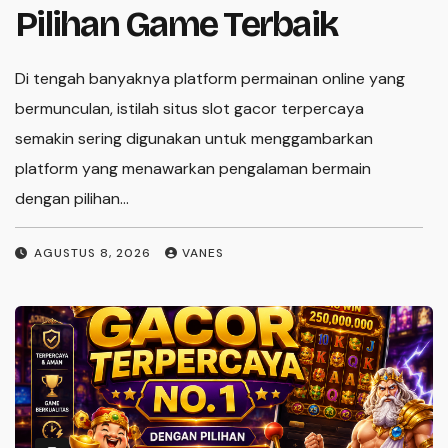
Pilihan Game Terbaik
Di tengah banyaknya platform permainan online yang
S
bermunculan, istilah situs slot gacor terpercaya
p
semakin sering digunakan untuk menggambarkan
m
platform yang menawarkan pengalaman bermain
m
dengan pilihan…
AGUSTUS 8, 2026
VANES