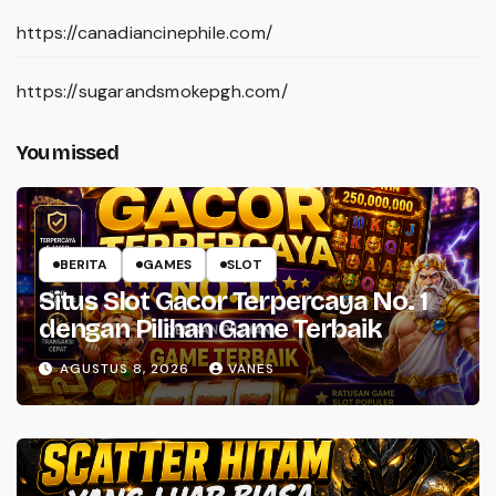
https://canadiancinephile.com/
https://sugarandsmokepgh.com/
You missed
BERITA
GAMES
SLOT
Situs Slot Gacor Terpercaya No. 1
dengan Pilihan Game Terbaik
AGUSTUS 8, 2026
VANES