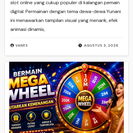
slot online yang cukup populer di kalangan pemain
digital. Permainan dengan tema dewa-dewa Yunani
ini menawarkan tampilan visual yang menarik, efek
animasi dinamis,
VANES
AGUSTUS 3, 2026