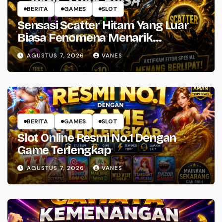
BERITA
GAMES
SLOT
Sensasi Scatter Hitam Yang Luar
Biasa Fenomena Menarik
Perhatian
AGUSTUS 7, 2026
VANES
BERITA
GAMES
SLOT
Slot Online Resmi No.1 Dengan
Game Terlengkap
AGUSTUS 7, 2026
VANES