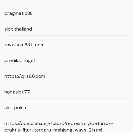
pragmatic88
slot thailand
royalspin88.it.com
prediksi togel
https://qris66.com
hahaslot77
slot pulsa
https://opac.fah.uinjkt.ac.id/repository/petunjuk-
praktis-fitur-terbaru-mahjong-ways-2.html