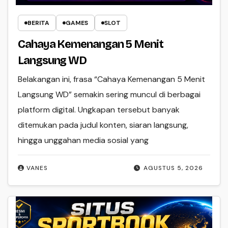
BERITA
GAMES
SLOT
Cahaya Kemenangan 5 Menit
Langsung WD
Belakangan ini, frasa “Cahaya Kemenangan 5 Menit
Langsung WD” semakin sering muncul di berbagai
platform digital. Ungkapan tersebut banyak
ditemukan pada judul konten, siaran langsung,
hingga unggahan media sosial yang
VANES
AGUSTUS 5, 2026