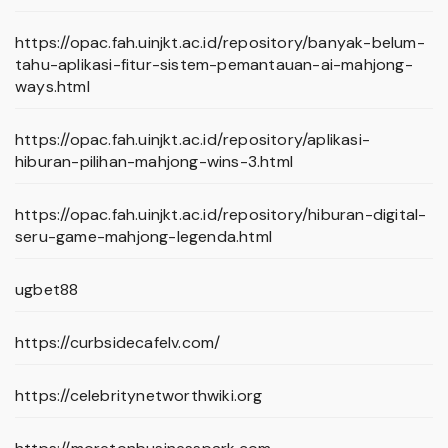
https://opac.fah.uinjkt.ac.id/repository/banyak-belum-
tahu-aplikasi-fitur-sistem-pemantauan-ai-mahjong-
ways.html
https://opac.fah.uinjkt.ac.id/repository/aplikasi-
hiburan-pilihan-mahjong-wins-3.html
https://opac.fah.uinjkt.ac.id/repository/hiburan-digital-
seru-game-mahjong-legenda.html
ugbet88
https://curbsidecafelv.com/
https://celebritynetworthwiki.org