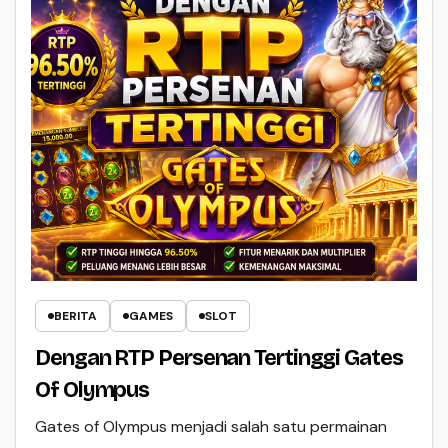
BERITA
GAMES
SLOT
Dengan RTP Persenan Tertinggi Gates
Of Olympus
Gates of Olympus menjadi salah satu permainan