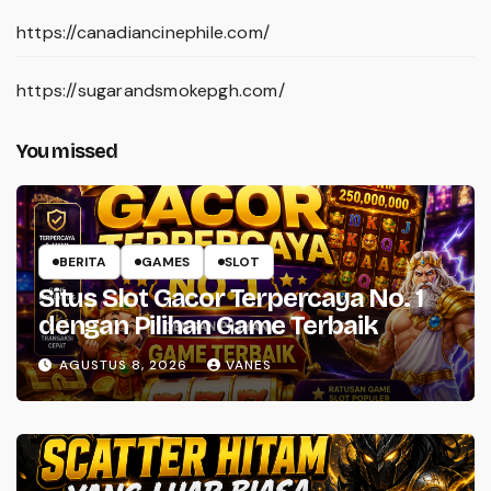
https://canadiancinephile.com/
https://sugarandsmokepgh.com/
You missed
BERITA
GAMES
SLOT
Situs Slot Gacor Terpercaya No. 1
dengan Pilihan Game Terbaik
AGUSTUS 8, 2026
VANES