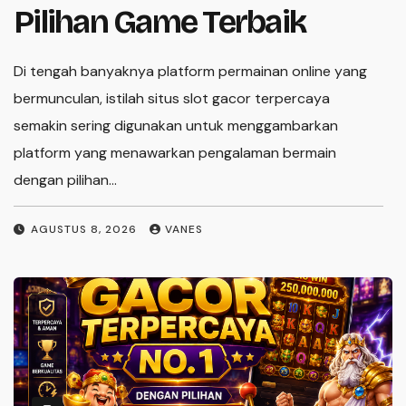
Pilihan Game Terbaik
Fe
Pe
i tengah banyaknya platform permainan online yang
Scatt
rmunculan, istilah situs slot gacor terpercaya
pengg
emakin sering digunakan untuk menggambarkan
menga
latform yang menawarkan pengalaman bermain
mampu
engan pilihan…
AGU
AGUSTUS 8, 2026
VANES