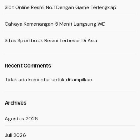
Slot Online Resmi No.1 Dengan Game Terlengkap
Cahaya Kemenangan 5 Menit Langsung WD
Situs Sportbook Resmi Terbesar Di Asia
Recent Comments
Tidak ada komentar untuk ditampilkan.
Archives
Agustus 2026
Juli 2026