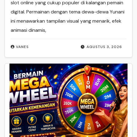
slot online yang cukup populer di kalangan pemain
digital. Permainan dengan tema dewa-dewa Yunani
ini menawarkan tampilan visual yang menarik, efek
animasi dinamis,
VANES
AGUSTUS 3, 2026