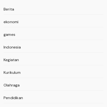
Berita
ekonomi
games
Indonesia
Kegiatan
Kurikulum
Olahraga
Pendidikan