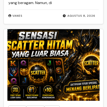
yang beragam. Namun, di
VANES
AGUSTUS 8, 2026