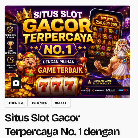
BERITA
GAMES
SLOT
BER
Situs Slot Gacor
Se
Terpercaya No. 1 dengan
Ya