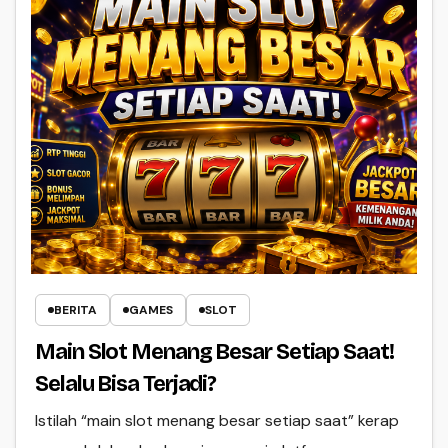
BERITA
GAMES
SLOT
Main Slot Menang Besar Setiap Saat!
Selalu Bisa Terjadi?
Istilah “main slot menang besar setiap saat” kerap