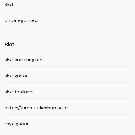
Slot
Uncategorized
Slot
slot anti rungkad
slot gacor
slot thailand
https://jurnal.stikesbup.ac.id
royalgacor