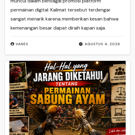
muncul dalam berbagai promosi platform
permainan digital. Kalimat tersebut terdengar
sangat menarik karena memberikan kesan bahwa
kemenangan besar dapat diraih kapan saja.
VANES
AGUSTUS 4, 2026