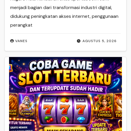
menjadi bagian dari transformasi industri digital,
didukung peningkatan akses internet, penggunaan
perangkat
VANES
AGUSTUS 5, 2026