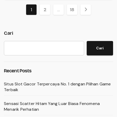
Paginasi
1
2
…
18
pos
Cari
Cari
Recent Posts
Situs Slot Gacor Terpercaya No. 1 dengan Pilihan Game
Terbaik
Sensasi Scatter Hitam Yang Luar Biasa Fenomena
Menarik Perhatian