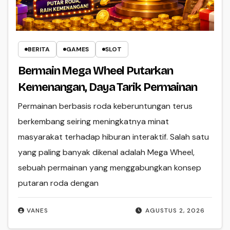
BERITA
GAMES
SLOT
Bermain Mega Wheel Putarkan
Kemenangan, Daya Tarik Permainan
Permainan berbasis roda keberuntungan terus
berkembang seiring meningkatnya minat
masyarakat terhadap hiburan interaktif. Salah satu
yang paling banyak dikenal adalah Mega Wheel,
sebuah permainan yang menggabungkan konsep
putaran roda dengan
VANES
AGUSTUS 2, 2026