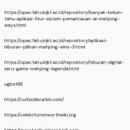
https://opac.fah.uinjkt.ac.id/repository/banyak-belum-
tahu-aplikasi-fitur-sistem-pemantauan-ai-mahjong-
ways.html
https://opac.fah.uinjkt.ac.id/repository/aplikasi-
hiburan-pilihan-mahjong-wins-3.html
https://opac.fah.uinjkt.ac.id/repository/hiburan-digital-
seru-game-mahjong-legenda.html
ugbet88
https://curbsidecafelv.com/
https://celebritynetworthwiki.org