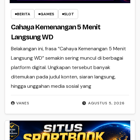
BERITA
GAMES
SLOT
Cahaya Kemenangan 5 Menit
Langsung WD
Belakangan ini, frasa “Cahaya Kemenangan 5 Menit
Langsung WD” semakin sering muncul di berbagai
platform digital. Ungkapan tersebut banyak
ditemukan pada judul konten, siaran langsung,
hingga unggahan media sosial yang
VANES
AGUSTUS 5, 2026