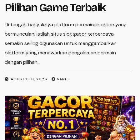
han Game Terbaik
Fenom
Perhat
 banyaknya platform permainan online yang
Scatter Hitam 
n, istilah situs slot gacor terpercaya
penggemar per
ering digunakan untuk menggambarkan
menganggap si
yang menawarkan pengalaman bermain
mampu mengha
ihan…
AGUSTUS 7, 
 8, 2026
VANES