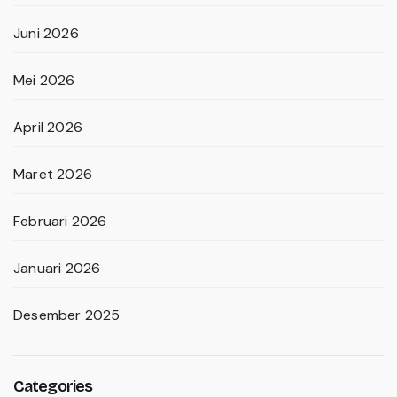
Juni 2026
Mei 2026
April 2026
Maret 2026
Februari 2026
Januari 2026
Desember 2025
Categories