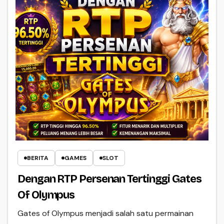
BERITA
GAMES
SLOT
Dengan RTP Persenan Tertinggi Gates
Of Olympus
Gates of Olympus menjadi salah satu permainan