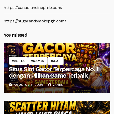
https://canadiancinephile.com/
https://sugarandsmokepgh.com/
You missed
BERITA
GAMES
SLOT
Situs Slot Gacor Terpercaya No. 1
dengan Pilihan Game Terbaik
AGUSTUS 8, 2026
VANES