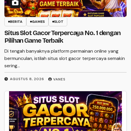
BERITA
GAMES
SLOT
Situs Slot Gacor Terpercaya No. 1 dengan
Pilihan Game Terbaik
Di tengah banyaknya platform permainan online yang
bermunculan, istilah situs slot gacor terpercaya semakin
sering…
AGUSTUS 8, 2026
VANES