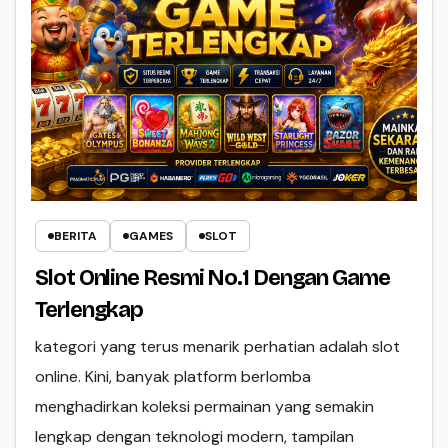
BERITA
GAMES
SLOT
Slot Online Resmi No.1 Dengan Game
Terlengkap
kategori yang terus menarik perhatian adalah slot
online. Kini, banyak platform berlomba
menghadirkan koleksi permainan yang semakin
lengkap dengan teknologi modern, tampilan