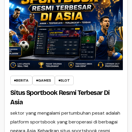
BERITA
GAMES
SLOT
Situs Sportbook Resmi Terbesar Di
Asia
sektor yang mengalami pertumbuhan pesat adalah
platform sportsbook yang beroperasi di berbagai
negara Asia. Kehadiran situs sportsbook resmi