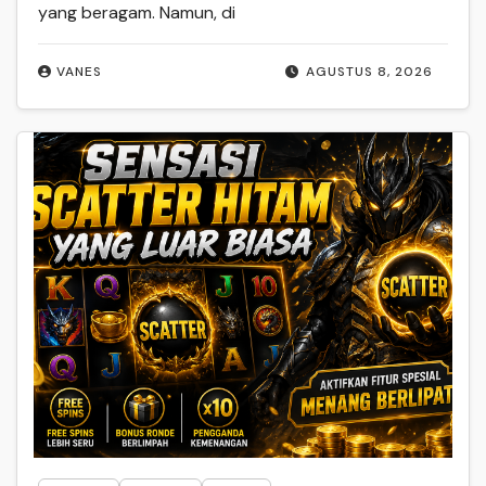
yang beragam. Namun, di
VANES
AGUSTUS 8, 2026