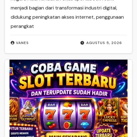
menjadi bagian dari transformasi industri digital,
didukung peningkatan akses internet, penggunaan
perangkat
VANES
AGUSTUS 5, 2026