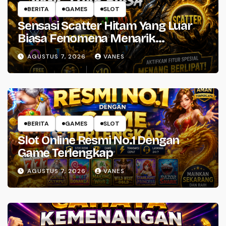
BERITA
GAMES
SLOT
Sensasi Scatter Hitam Yang Luar
Biasa Fenomena Menarik
Perhatian
AGUSTUS 7, 2026
VANES
BERITA
GAMES
SLOT
Slot Online Resmi No.1 Dengan
Game Terlengkap
AGUSTUS 7, 2026
VANES