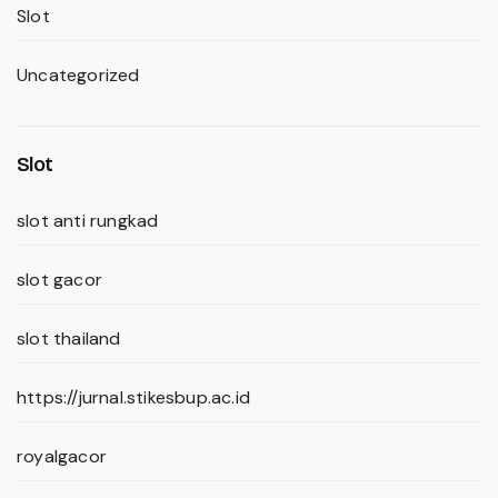
Slot
Uncategorized
Slot
slot anti rungkad
slot gacor
slot thailand
https://jurnal.stikesbup.ac.id
royalgacor