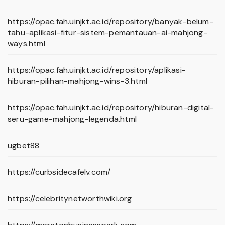
https://opac.fah.uinjkt.ac.id/repository/banyak-belum-
tahu-aplikasi-fitur-sistem-pemantauan-ai-mahjong-
ways.html
https://opac.fah.uinjkt.ac.id/repository/aplikasi-
hiburan-pilihan-mahjong-wins-3.html
https://opac.fah.uinjkt.ac.id/repository/hiburan-digital-
seru-game-mahjong-legenda.html
ugbet88
https://curbsidecafelv.com/
https://celebritynetworthwiki.org