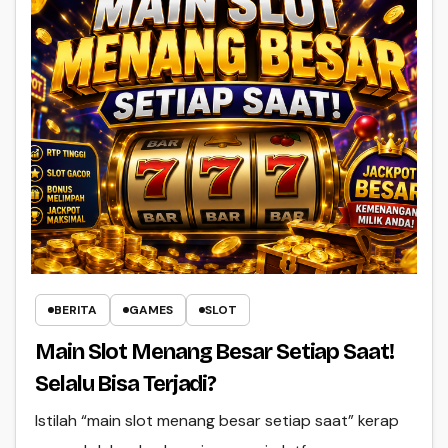
BERITA
GAMES
SLOT
Main Slot Menang Besar Setiap Saat!
Selalu Bisa Terjadi?
Istilah “main slot menang besar setiap saat” kerap