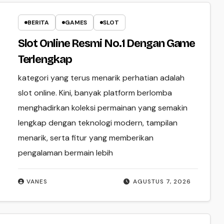
BERITA
GAMES
SLOT
Slot Online Resmi No.1 Dengan Game
Terlengkap
kategori yang terus menarik perhatian adalah
slot online. Kini, banyak platform berlomba
menghadirkan koleksi permainan yang semakin
lengkap dengan teknologi modern, tampilan
menarik, serta fitur yang memberikan
pengalaman bermain lebih
VANES
AGUSTUS 7, 2026