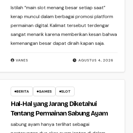
Istilah “main slot menang besar setiap saat”
kerap muncul dalam berbagai promosi platform
permainan digital. Kalimat tersebut terdengar
sangat menarik karena memberikan kesan bahwa
kemenangan besar dapat diraih kapan saja.
VANES
AGUSTUS 4, 2026
BERITA
GAMES
SLOT
Hal-Hal yang Jarang Diketahui
Tentang Permainan Sabung Ayam
sabung ayam hanya terlihat sebagai