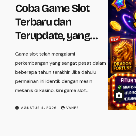
Sensasi Scatter
Hitam Yang Luar
Biasa Fenomena
Menarik Perhatian
Scatter Hitam semakin sering muncul di
kalangan penggemar permainan berbasis
slot. Banyak pemain menganggap simbol
ini sebagai salah satu elemen yang
mampu menghadirkan pengalaman
bermain…
AGUSTUS 7, 2026
VANES