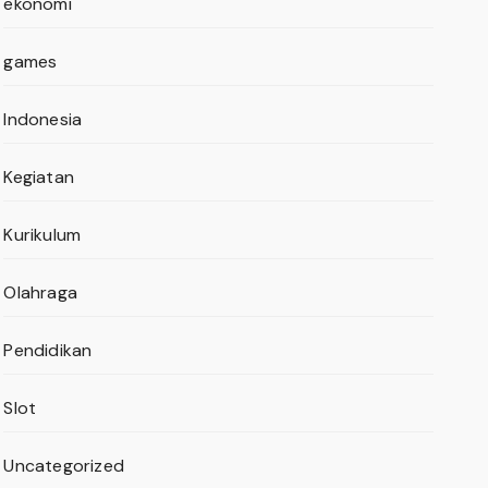
ekonomi
games
Indonesia
Kegiatan
Kurikulum
Olahraga
Pendidikan
Slot
Uncategorized