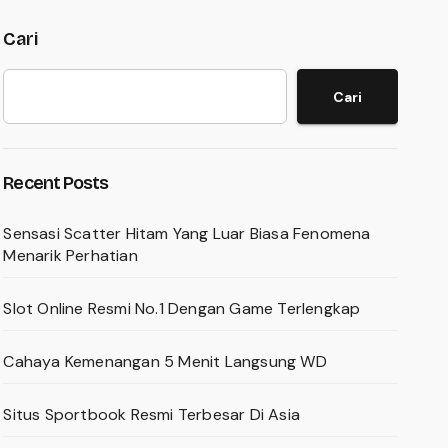
Cari
Cari
Recent Posts
Sensasi Scatter Hitam Yang Luar Biasa Fenomena
Menarik Perhatian
Slot Online Resmi No.1 Dengan Game Terlengkap
Cahaya Kemenangan 5 Menit Langsung WD
Situs Sportbook Resmi Terbesar Di Asia