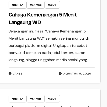
BERITA
GAMES
SLOT
Cahaya Kemenangan 5 Menit
Langsung WD
Belakangan ini, frasa “Cahaya Kemenangan 5
Menit Langsung WD” semakin sering muncul di
berbagai platform digital. Ungkapan tersebut
banyak ditemukan pada judul konten, siaran
langsung, hingga unggahan media sosial yang
VANES
AGUSTUS 5, 2026
BERITA
GAMES
SLOT