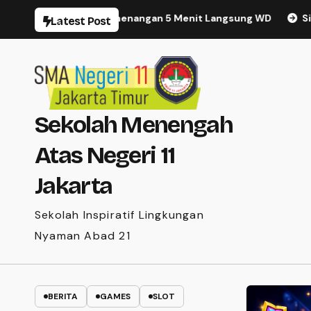
Skip
ahaya Kemenangan 5 Menit Langsung WD
Situs Sportbook
Latest Post
to
content
Sekolah Menengah
Atas Negeri 11
Jakarta
Sekolah Inspiratif Lingkungan
Nyaman Abad 21
BERITA
GAMES
SLOT