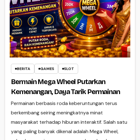
BERITA
GAMES
SLOT
Bermain Mega Wheel Putarkan
Kemenangan, Daya Tarik Permainan
Permainan berbasis roda keberuntungan terus
berkembang seiring meningkatnya minat
masyarakat terhadap hiburan interaktif. Salah satu
yang paling banyak dikenal adalah Mega Wheel,