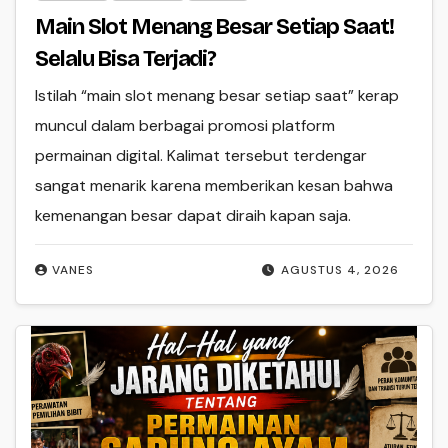
Main Slot Menang Besar Setiap Saat!
Selalu Bisa Terjadi?
Istilah “main slot menang besar setiap saat” kerap
muncul dalam berbagai promosi platform
permainan digital. Kalimat tersebut terdengar
sangat menarik karena memberikan kesan bahwa
kemenangan besar dapat diraih kapan saja.
VANES
AGUSTUS 4, 2026