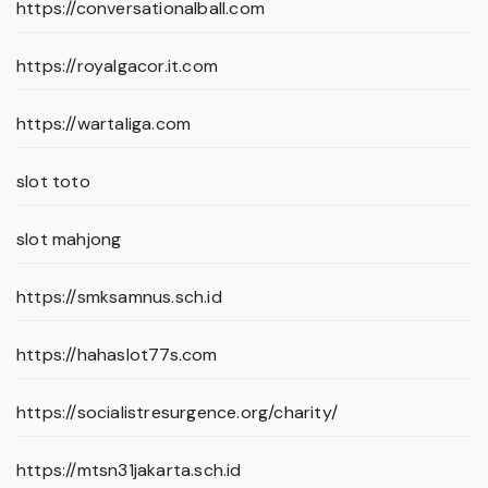
https://conversationalball.com
https://royalgacor.it.com
https://wartaliga.com
slot toto
slot mahjong
https://smksamnus.sch.id
https://hahaslot77s.com
https://socialistresurgence.org/charity/
https://mtsn31jakarta.sch.id