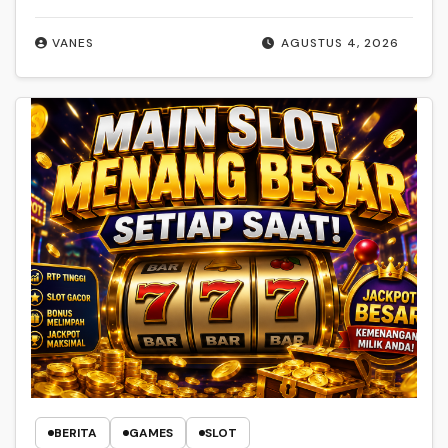
VANES
AGUSTUS 4, 2026
BERITA
GAMES
SLOT