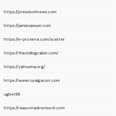
https://pressboltnews.com
https://jamiesawyer.com
https://e-proterra.com/scatter
https://theoldlogcabin.com/
https://yahowha.org/
https://www.royalgacorr.com
ugbet88
https://reasonradinetwork.com