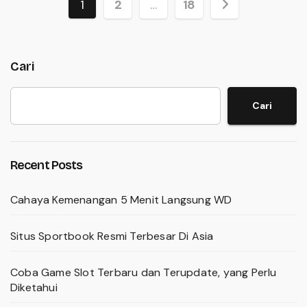
Paginasi
1
2
…
18
pos
Cari
Cari
Recent Posts
Cahaya Kemenangan 5 Menit Langsung WD
Situs Sportbook Resmi Terbesar Di Asia
Coba Game Slot Terbaru dan Terupdate, yang Perlu
Diketahui