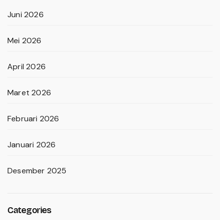
Juni 2026
Mei 2026
April 2026
Maret 2026
Februari 2026
Januari 2026
Desember 2025
Categories