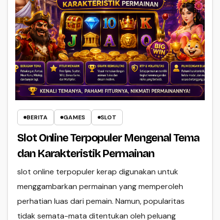
BERITA
GAMES
SLOT
Slot Online Terpopuler Mengenal Tema
dan Karakteristik Permainan
slot online terpopuler kerap digunakan untuk
menggambarkan permainan yang memperoleh
perhatian luas dari pemain. Namun, popularitas
tidak semata-mata ditentukan oleh peluang