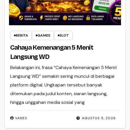
BERITA
GAMES
SLOT
Cahaya Kemenangan 5 Menit
Langsung WD
Belakangan ini, frasa “Cahaya Kemenangan 5 Menit
Langsung WD” semakin sering muncul di berbagai
platform digital. Ungkapan tersebut banyak
ditemukan pada judul konten, siaran langsung,
hingga unggahan media sosial yang
VANES
AGUSTUS 5, 2026