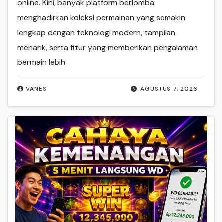
online. Kini, banyak platform berlomba
menghadirkan koleksi permainan yang semakin
lengkap dengan teknologi modern, tampilan
menarik, serta fitur yang memberikan pengalaman
bermain lebih
VANES
AGUSTUS 7, 2026