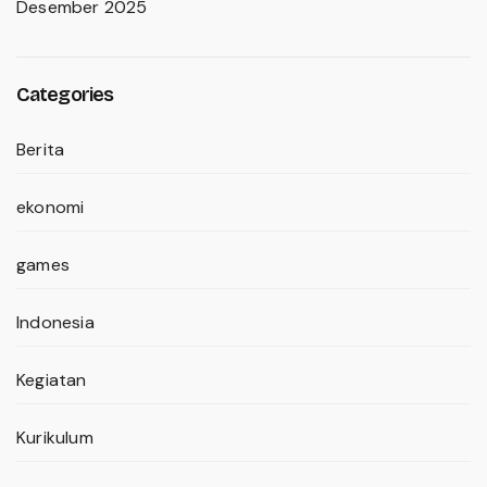
Desember 2025
Categories
Berita
ekonomi
games
Indonesia
Kegiatan
Kurikulum