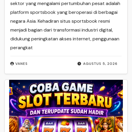
sektor yang mengalami pertumbuhan pesat adalah
platform sportsbook yang beroperasi di berbagai
negara Asia. Kehadiran situs sportsbook resmi
menjadi bagian dari transformasi industri digital,
didukung peningkatan akses internet, penggunaan
perangkat
VANES
AGUSTUS 5, 2026