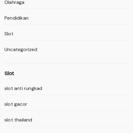
Olahraga
Pendidikan
Slot
Uncategorized
Slot
slot anti rungkad
slot gacor
slot thailand