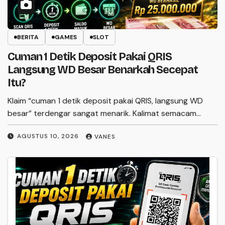
BERITA
GAMES
SLOT
Cuman 1 Detik Deposit Pakai QRIS
Langsung WD Besar Benarkah Secepat
Itu?
Klaim “cuman 1 detik deposit pakai QRIS, langsung WD
besar” terdengar sangat menarik. Kalimat semacam…
AGUSTUS 10, 2026
VANES