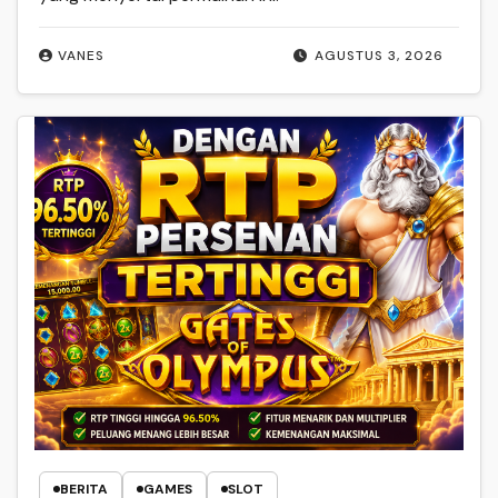
VANES
AGUSTUS 3, 2026
BERITA
GAMES
SLOT