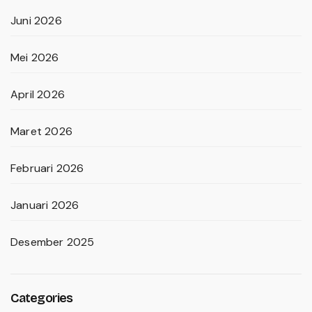
Juni 2026
Mei 2026
April 2026
Maret 2026
Februari 2026
Januari 2026
Desember 2025
Categories