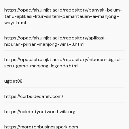
https://opac.fah.uinjkt.ac.id/repository/banyak-belum-
tahu-aplikasi-fitur-sistem-pemantauan-ai-mahjong-
ways.html
https://opac.fah.uinjkt.ac.id/repository/aplikasi-
hiburan-pilihan-mahjong-wins-3.html
https://opac.fah.uinjkt.ac.id/repository/hiburan-digital-
seru-game-mahjong-legenda.html
ugbet88
https://curbsidecafelv.com/
https://celebritynetworthwiki.org
https://moretonbusinesspark.com