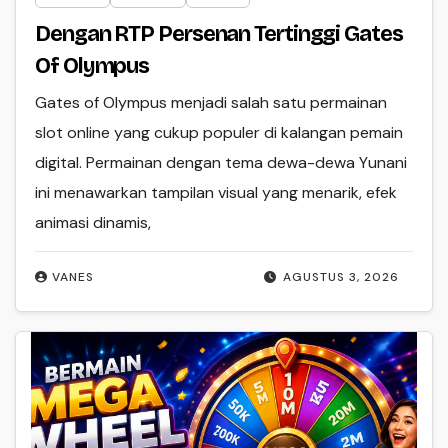
Dengan RTP Persenan Tertinggi Gates
Of Olympus
Gates of Olympus menjadi salah satu permainan
slot online yang cukup populer di kalangan pemain
digital. Permainan dengan tema dewa-dewa Yunani
ini menawarkan tampilan visual yang menarik, efek
animasi dinamis,
VANES
AGUSTUS 3, 2026