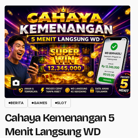
BERITA
GAMES
SLOT
Cahaya Kemenangan 5
Menit Langsung WD