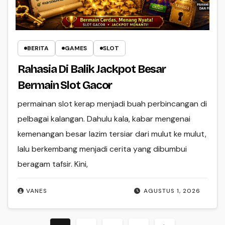
BERITA
GAMES
SLOT
Rahasia Di Balik Jackpot Besar
Bermain Slot Gacor
permainan slot kerap menjadi buah perbincangan di
pelbagai kalangan. Dahulu kala, kabar mengenai
kemenangan besar lazim tersiar dari mulut ke mulut,
lalu berkembang menjadi cerita yang dibumbui
beragam tafsir. Kini,
VANES
AGUSTUS 1, 2026