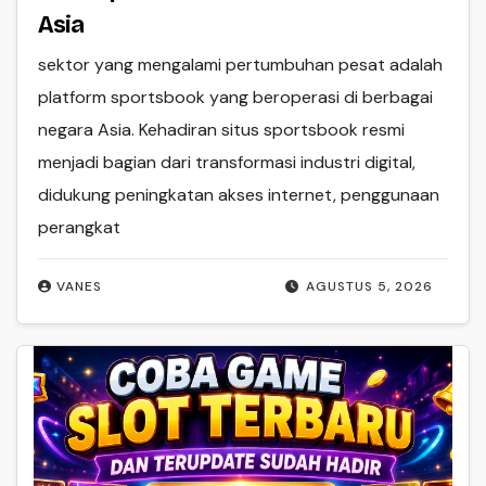
Asia
sektor yang mengalami pertumbuhan pesat adalah
platform sportsbook yang beroperasi di berbagai
negara Asia. Kehadiran situs sportsbook resmi
menjadi bagian dari transformasi industri digital,
didukung peningkatan akses internet, penggunaan
perangkat
VANES
AGUSTUS 5, 2026