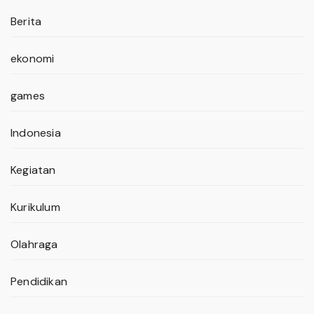
Berita
ekonomi
games
Indonesia
Kegiatan
Kurikulum
Olahraga
Pendidikan