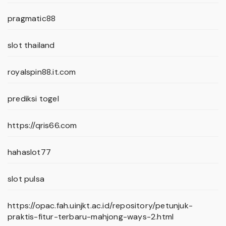
pragmatic88
slot thailand
royalspin88.it.com
prediksi togel
https://qris66.com
hahaslot77
slot pulsa
https://opac.fah.uinjkt.ac.id/repository/petunjuk-
praktis-fitur-terbaru-mahjong-ways-2.html