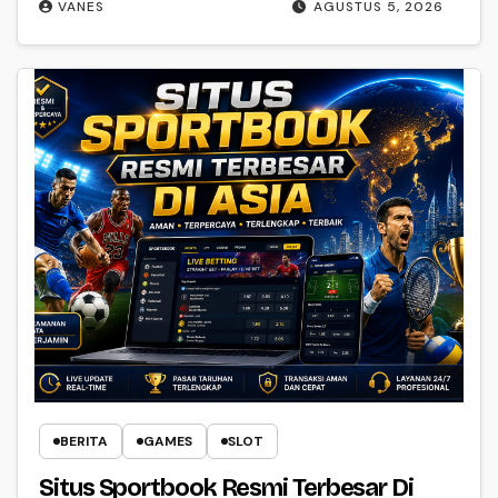
VANES
AGUSTUS 5, 2026
BERITA
GAMES
SLOT
Situs Sportbook Resmi Terbesar Di