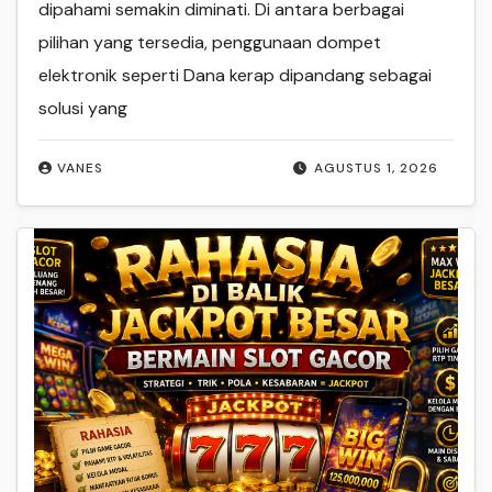
dipahami semakin diminati. Di antara berbagai
pilihan yang tersedia, penggunaan dompet
elektronik seperti Dana kerap dipandang sebagai
solusi yang
VANES
AGUSTUS 1, 2026