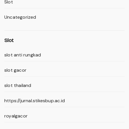
Slot
Uncategorized
Slot
slot anti rungkad
slot gacor
slot thailand
https://jurnal.stikesbup.ac.id
royalgacor