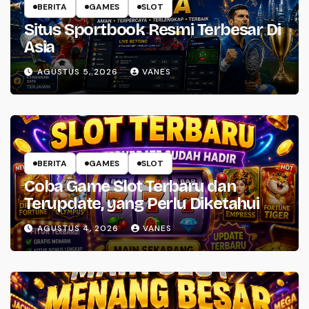
BERITA
GAMES
SLOT
Situs Sportbook Resmi Terbesar Di
Asia
AGUSTUS 5, 2026
VANES
BERITA
GAMES
SLOT
Coba Game Slot Terbaru dan
Terupdate, yang Perlu Diketahui
AGUSTUS 4, 2026
VANES