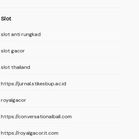
Slot
slot anti rungkad
slot gacor
slot thailand
https://jurnal.stikesbup.ac.id
royalgacor
https://conversationalball.com
https://royalgacor.it.com