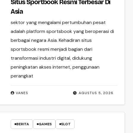
Situs Sportbook Resmi Terbesar Di
Asia
sektor yang mengalami pertumbuhan pesat
adalah platform sportsbook yang beroperasi di
berbagai negara Asia. Kehadiran situs
sportsbook resmi menjadi bagian dari
transformasi industri digital, didukung
peningkatan akses internet, penggunaan
perangkat
VANES
AGUSTUS 5, 2026
BERITA
GAMES
SLOT