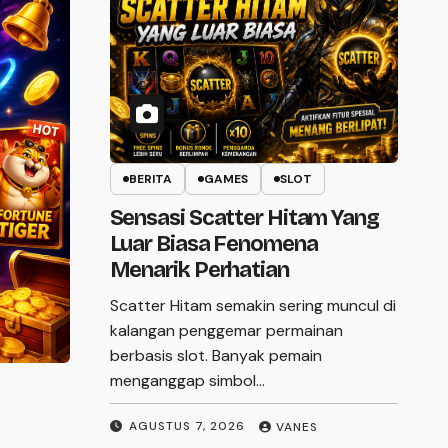
Slot Online Resmi
No.1 Dengan Game
Terlengkap
kategori yang terus menarik perhatian
BERITA
GAMES
SLOT
adalah slot online. Kini, banyak platform
Sensasi Scatter Hitam Yang
berlomba menghadirkan koleksi
Luar Biasa Fenomena
permainan yang semakin lengkap dengan
Menarik Perhatian
teknologi modern, tampilan menarik,
Scatter Hitam semakin sering muncul di
serta fitur…
kalangan penggemar permainan
berbasis slot. Banyak pemain
menganggap simbol…
AGUSTUS 7, 2026
VANES
AGUSTUS 7, 2026
VANES