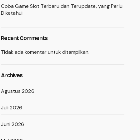
Coba Game Slot Terbaru dan Terupdate, yang Perlu
Diketahui
Recent Comments
Tidak ada komentar untuk ditampilkan.
Archives
Agustus 2026
Juli 2026
Juni 2026