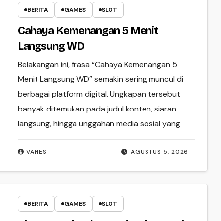
BERITA
GAMES
SLOT
Cahaya Kemenangan 5 Menit
Langsung WD
Belakangan ini, frasa “Cahaya Kemenangan 5
Menit Langsung WD” semakin sering muncul di
berbagai platform digital. Ungkapan tersebut
banyak ditemukan pada judul konten, siaran
langsung, hingga unggahan media sosial yang
VANES
AGUSTUS 5, 2026
BERITA
GAMES
SLOT