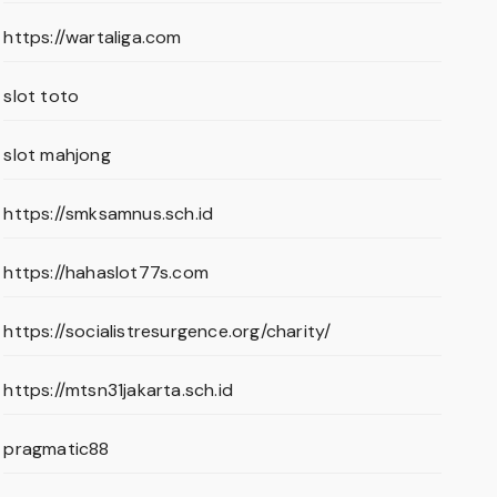
https://wartaliga.com
slot toto
slot mahjong
https://smksamnus.sch.id
https://hahaslot77s.com
https://socialistresurgence.org/charity/
https://mtsn31jakarta.sch.id
pragmatic88