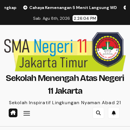
Skip
Kemenangan 5 Menit Langsung WD
Situs Sportbook Resmi
to
Sab. Agu 8th, 2026
2:26:06 PM
content
Sekolah Menengah Atas Negeri
11 Jakarta
Sekolah Inspiratif Lingkungan Nyaman Abad 21