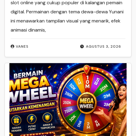
slot online yang cukup populer di kalangan pemain
digital. Permainan dengan tema dewa-dewa Yunani
ini menawarkan tampilan visual yang menarik, efek
animasi dinamis,
VANES
AGUSTUS 3, 2026