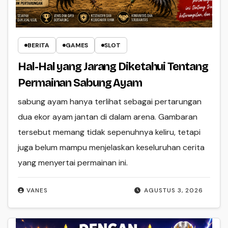
BERITA
GAMES
SLOT
Hal-Hal yang Jarang Diketahui Tentang
Permainan Sabung Ayam
sabung ayam hanya terlihat sebagai pertarungan
dua ekor ayam jantan di dalam arena. Gambaran
tersebut memang tidak sepenuhnya keliru, tetapi
juga belum mampu menjelaskan keseluruhan cerita
yang menyertai permainan ini.
VANES
AGUSTUS 3, 2026