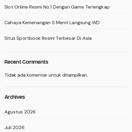
Slot Online Resmi No.1 Dengan Game Terlengkap
Cahaya Kemenangan 5 Menit Langsung WD
Situs Sportbook Resmi Terbesar Di Asia
Recent Comments
Tidak ada komentar untuk ditampilkan.
Archives
Agustus 2026
Juli 2026