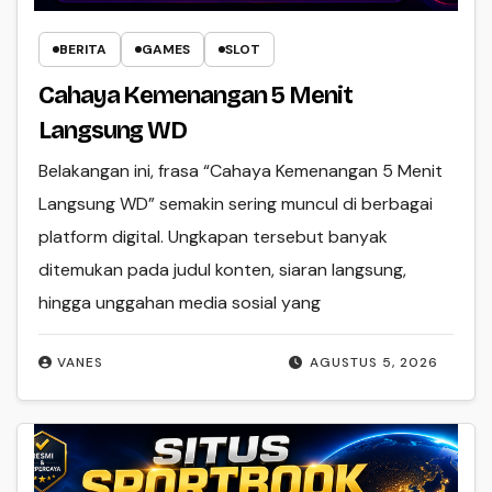
BERITA
GAMES
SLOT
Cahaya Kemenangan 5 Menit
Langsung WD
Belakangan ini, frasa “Cahaya Kemenangan 5 Menit
Langsung WD” semakin sering muncul di berbagai
platform digital. Ungkapan tersebut banyak
ditemukan pada judul konten, siaran langsung,
hingga unggahan media sosial yang
VANES
AGUSTUS 5, 2026