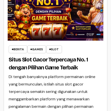
BERITA
GAMES
SLOT
Situs Slot Gacor Terpercaya No. 1
dengan Pilihan Game Terbaik
Di tengah banyaknya platform permainan online
yang bermunculan, istilah situs slot gacor
terpercaya semakin sering digunakan untuk
menggambarkan platform yang menawarkan
pengalaman bermain dengan pilihan permainan