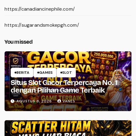
https://canadiancinephile.com/
https://sugarandsmokepgh.com/
You missed
BERITA
GAMES
SLOT
Situs Slot Gacor Terpercaya No. 1
dengan Pilihan Game Terbaik
AGUSTUS 8, 2026
VANES