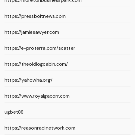
https://moretonbusinesspark.com
https://pressboltnews.com
https://jamiesawyer.com
https://e-proterra.com/scatter
https://theoldlogcabin.com/
https://yahowha.org/
https://www.royalgacorr.com
ugbet88
https://reasonradinetwork.com