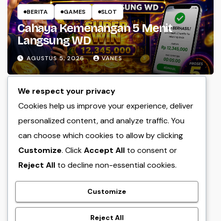
BERITA
GAMES
SLOT
Cahaya Kemenangan 5 Menit
Langsung WD
AGUSTUS 5, 2026
VANES
We respect your privacy
Cookies help us improve your experience, deliver
personalized content, and analyze traffic. You
can choose which cookies to allow by clicking
Customize
. Click
Accept All
to consent or
Reject All
to decline non-essential cookies.
Sekolah Menengah Atas
Negeri 11 Jakarta
Customize
Reject All