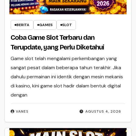
BERITA
GAMES
SLOT
Coba Game Slot Terbaru dan
Terupdate, yang Perlu Diketahui
Game slot telah mengalami perkembangan yang
sangat pesat dalam beberapa tahun terakhir. Jika
dahulu permainan ini identik dengan mesin mekanis
di kasino, kini game slot hadir dalam bentuk digital
dengan
VANES
AGUSTUS 4, 2026