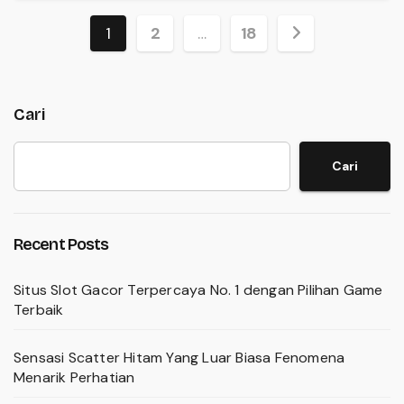
Paginasi
1
2
…
18
pos
Cari
Cari
Recent Posts
Situs Slot Gacor Terpercaya No. 1 dengan Pilihan Game
Terbaik
Sensasi Scatter Hitam Yang Luar Biasa Fenomena
Menarik Perhatian