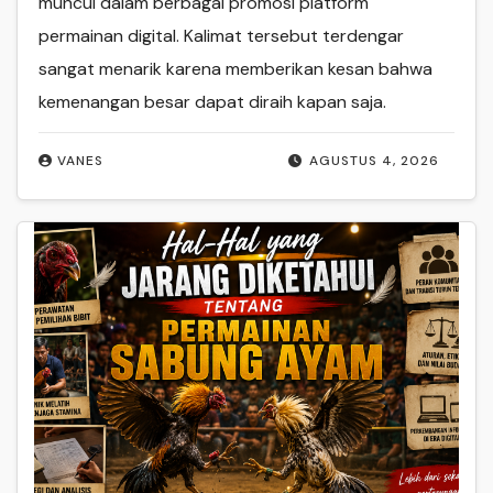
muncul dalam berbagai promosi platform
permainan digital. Kalimat tersebut terdengar
sangat menarik karena memberikan kesan bahwa
kemenangan besar dapat diraih kapan saja.
VANES
AGUSTUS 4, 2026