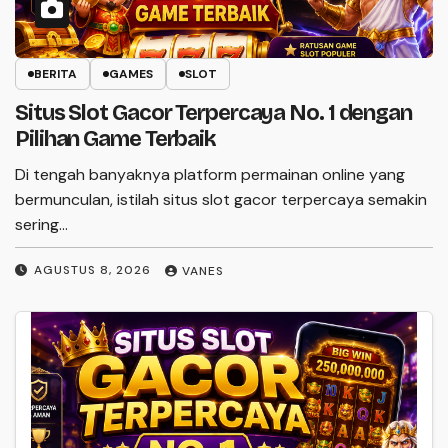
BERITA
GAMES
SLOT
Situs Slot Gacor Terpercaya No. 1 dengan
Pilihan Game Terbaik
Di tengah banyaknya platform permainan online yang
bermunculan, istilah situs slot gacor terpercaya semakin
sering…
AGUSTUS 8, 2026
VANES