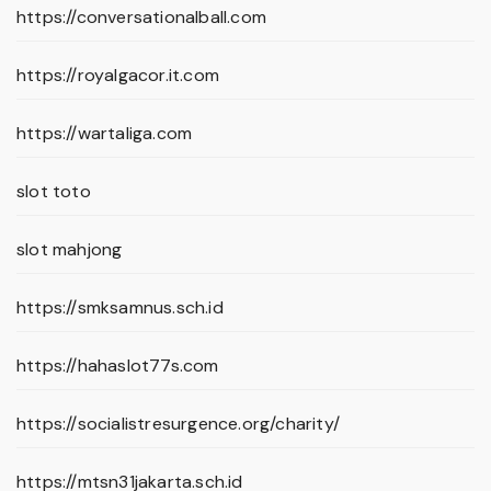
https://conversationalball.com
https://royalgacor.it.com
https://wartaliga.com
slot toto
slot mahjong
https://smksamnus.sch.id
https://hahaslot77s.com
https://socialistresurgence.org/charity/
https://mtsn31jakarta.sch.id