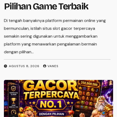
ame Terbaik
Fenomena 
Perhatian
 platform permainan online yang
Scatter Hitam semakin se
situs slot gacor terpercaya
penggemar permainan ber
nakan untuk menggambarkan
menganggap simbol ini se
warkan pengalaman bermain
mampu menghadirkan pe
AGUSTUS 7, 2026
VA
VANES