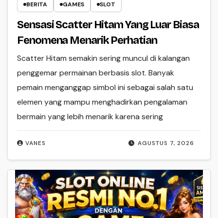
BERITA
GAMES
SLOT
Sensasi Scatter Hitam Yang Luar Biasa
Fenomena Menarik Perhatian
Scatter Hitam semakin sering muncul di kalangan
penggemar permainan berbasis slot. Banyak
pemain menganggap simbol ini sebagai salah satu
elemen yang mampu menghadirkan pengalaman
bermain yang lebih menarik karena sering
VANES
AGUSTUS 7, 2026