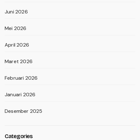
Juni 2026
Mei 2026
April 2026
Maret 2026
Februari 2026
Januari 2026
Desember 2025
Categories