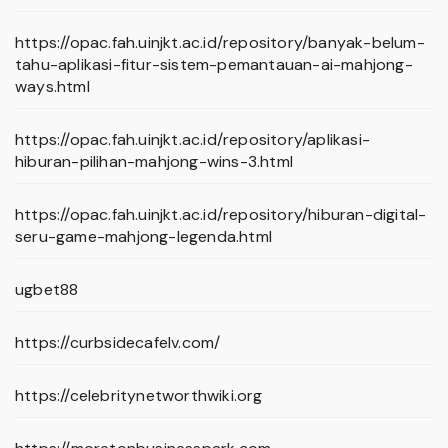
https://opac.fah.uinjkt.ac.id/repository/banyak-belum-
tahu-aplikasi-fitur-sistem-pemantauan-ai-mahjong-
ways.html
https://opac.fah.uinjkt.ac.id/repository/aplikasi-
hiburan-pilihan-mahjong-wins-3.html
https://opac.fah.uinjkt.ac.id/repository/hiburan-digital-
seru-game-mahjong-legenda.html
ugbet88
https://curbsidecafelv.com/
https://celebritynetworthwiki.org