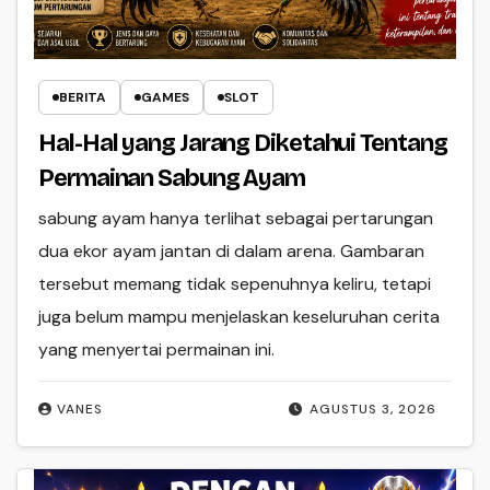
BERITA
GAMES
SLOT
Hal-Hal yang Jarang Diketahui Tentang
Permainan Sabung Ayam
sabung ayam hanya terlihat sebagai pertarungan
dua ekor ayam jantan di dalam arena. Gambaran
tersebut memang tidak sepenuhnya keliru, tetapi
juga belum mampu menjelaskan keseluruhan cerita
yang menyertai permainan ini.
VANES
AGUSTUS 3, 2026