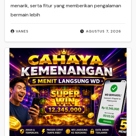
menarik, serta fitur yang memberikan pengalaman
bermain lebih
VANES
AGUSTUS 7, 2026