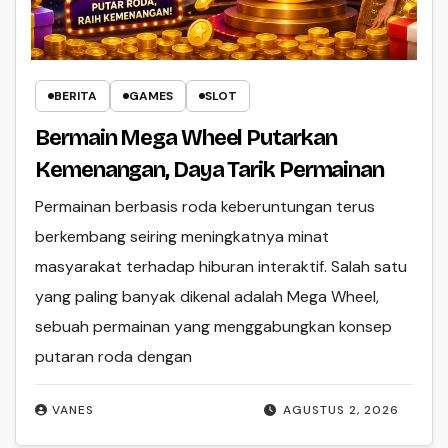
BERITA
GAMES
SLOT
Bermain Mega Wheel Putarkan
Kemenangan, Daya Tarik Permainan
Permainan berbasis roda keberuntungan terus
berkembang seiring meningkatnya minat
masyarakat terhadap hiburan interaktif. Salah satu
yang paling banyak dikenal adalah Mega Wheel,
sebuah permainan yang menggabungkan konsep
putaran roda dengan
VANES
AGUSTUS 2, 2026