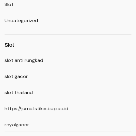
Slot
Uncategorized
Slot
slot anti rungkad
slot gacor
slot thailand
https://jurnal.stikesbup.ac.id
royalgacor