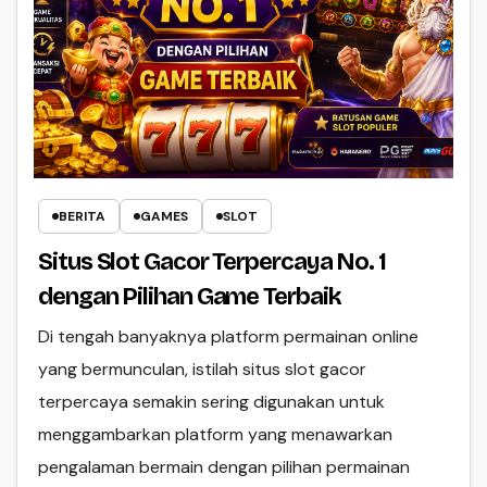
BERITA
GAMES
SLOT
Situs Slot Gacor Terpercaya No. 1
dengan Pilihan Game Terbaik
Di tengah banyaknya platform permainan online
yang bermunculan, istilah situs slot gacor
terpercaya semakin sering digunakan untuk
menggambarkan platform yang menawarkan
pengalaman bermain dengan pilihan permainan