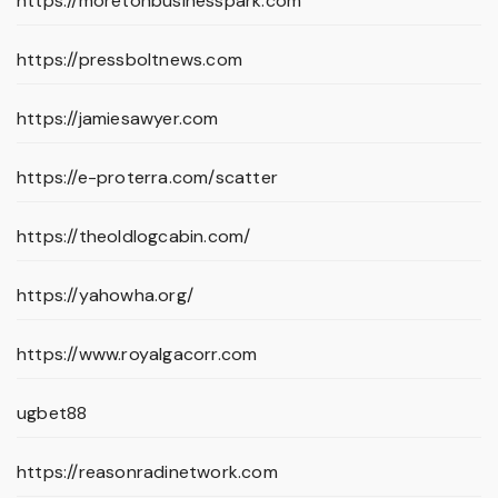
https://moretonbusinesspark.com
https://pressboltnews.com
https://jamiesawyer.com
https://e-proterra.com/scatter
https://theoldlogcabin.com/
https://yahowha.org/
https://www.royalgacorr.com
ugbet88
https://reasonradinetwork.com