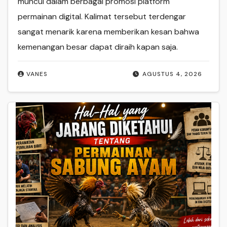
muncul dalam berbagai promosi platform
permainan digital. Kalimat tersebut terdengar
sangat menarik karena memberikan kesan bahwa
kemenangan besar dapat diraih kapan saja.
VANES
AGUSTUS 4, 2026