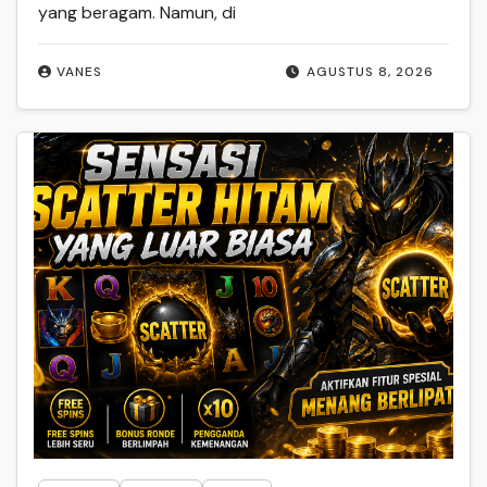
yang beragam. Namun, di
VANES
AGUSTUS 8, 2026