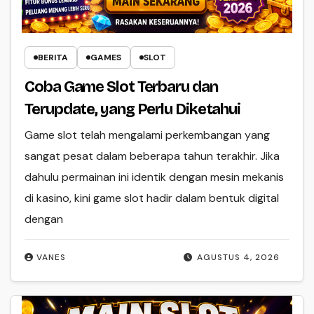
BERITA
GAMES
SLOT
Coba Game Slot Terbaru dan
Terupdate, yang Perlu Diketahui
Game slot telah mengalami perkembangan yang
sangat pesat dalam beberapa tahun terakhir. Jika
dahulu permainan ini identik dengan mesin mekanis
di kasino, kini game slot hadir dalam bentuk digital
dengan
VANES
AGUSTUS 4, 2026