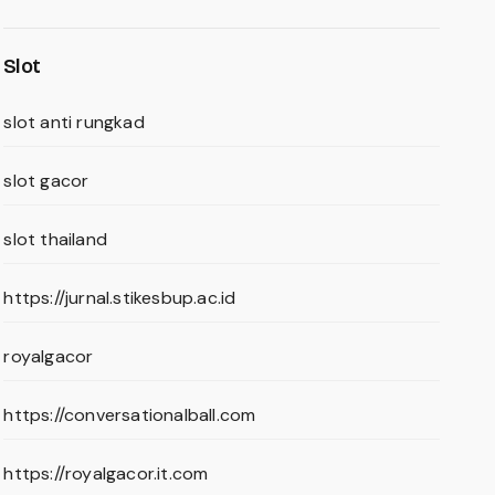
Slot
slot anti rungkad
slot gacor
slot thailand
https://jurnal.stikesbup.ac.id
royalgacor
https://conversationalball.com
https://royalgacor.it.com