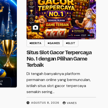
Sensasi Scatter
Hitam Yang Luar
Biasa Fenomena
Menarik Perhatian
Scatter Hitam semakin sering muncul di
BERITA
GAMES
SLOT
kalangan penggemar permainan berbasis
Situs Slot Gacor Terpercaya
slot. Banyak pemain menganggap simbol
No. 1 dengan Pilihan Game
ini sebagai salah satu elemen yang
Terbaik
mampu menghadirkan pengalaman
Di tengah banyaknya platform
bermain…
permainan online yang bermunculan,
istilah situs slot gacor terpercaya
semakin sering…
AGUSTUS 7, 2026
VANES
AGUSTUS 8, 2026
VANES