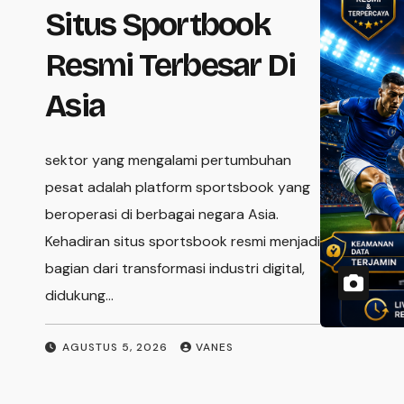
Situs Slot Gacor
Terpercaya No. 1
dengan Pilihan
Game Terbaik
Di tengah banyaknya platform permainan
online yang bermunculan, istilah situs slot
gacor terpercaya semakin sering
digunakan untuk menggambarkan
platform yang menawarkan pengalaman
bermain dengan pilihan…
AGUSTUS 8, 2026
VANES