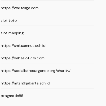
https://wartaliga.com
slot toto
slot mahjong
https://smksamnus.sch.id
https://hahaslot77s.com
https://socialistresurgence.org/charity/
https://mtsn31jakarta.sch.id
pragmatic88