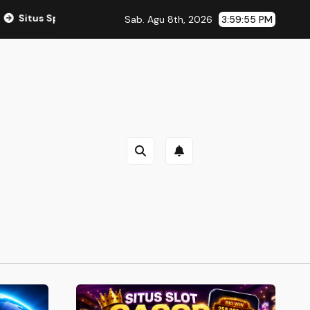
tbook Resmi Terbesar Di Asia
Situs Slot Gacor Terperca
Sab. Agu 8th, 2026
3:59:57 PM
BERITA
GAMES
SLOT