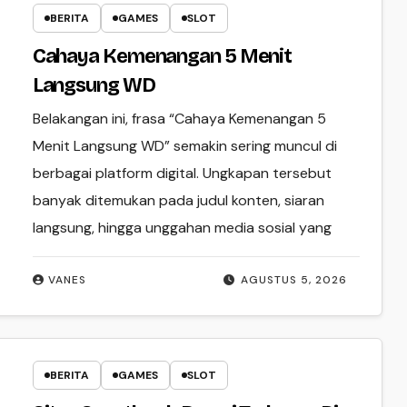
BERITA
GAMES
SLOT
Cahaya Kemenangan 5 Menit
Langsung WD
Belakangan ini, frasa “Cahaya Kemenangan 5
Menit Langsung WD” semakin sering muncul di
berbagai platform digital. Ungkapan tersebut
banyak ditemukan pada judul konten, siaran
langsung, hingga unggahan media sosial yang
VANES
AGUSTUS 5, 2026
BERITA
GAMES
SLOT