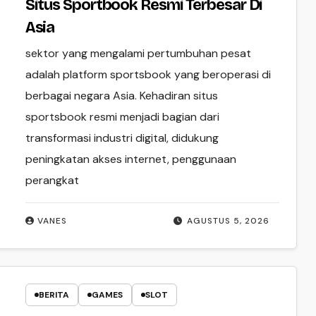
Situs Sportbook Resmi Terbesar Di
Asia
sektor yang mengalami pertumbuhan pesat
adalah platform sportsbook yang beroperasi di
berbagai negara Asia. Kehadiran situs
sportsbook resmi menjadi bagian dari
transformasi industri digital, didukung
peningkatan akses internet, penggunaan
perangkat
VANES
AGUSTUS 5, 2026
BERITA
GAMES
SLOT