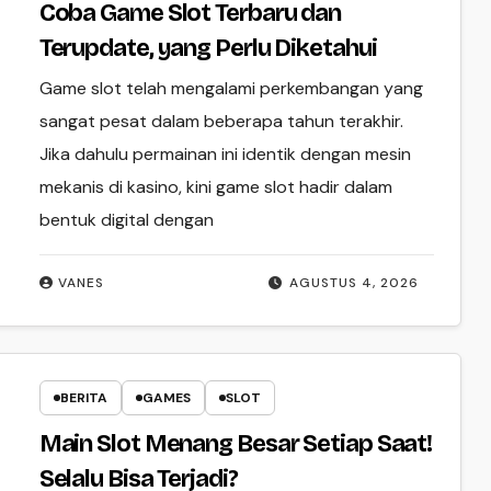
Coba Game Slot Terbaru dan
Terupdate, yang Perlu Diketahui
Game slot telah mengalami perkembangan yang
sangat pesat dalam beberapa tahun terakhir.
Jika dahulu permainan ini identik dengan mesin
mekanis di kasino, kini game slot hadir dalam
bentuk digital dengan
VANES
AGUSTUS 4, 2026
BERITA
GAMES
SLOT
Main Slot Menang Besar Setiap Saat!
Selalu Bisa Terjadi?