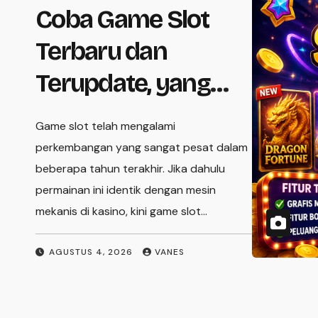
Sensasi Scatter
Hitam Yang Luar
Biasa Fenomena
Menarik Perhatian
Scatter Hitam semakin sering muncul di
kalangan penggemar permainan berbasis
slot. Banyak pemain menganggap simbol
ini sebagai salah satu elemen yang
mampu menghadirkan pengalaman
bermain…
AGUSTUS 7, 2026
VANES