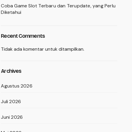
Coba Game Slot Terbaru dan Terupdate, yang Perlu
Diketahui
Recent Comments
Tidak ada komentar untuk ditampilkan.
Archives
Agustus 2026
Juli 2026
Juni 2026