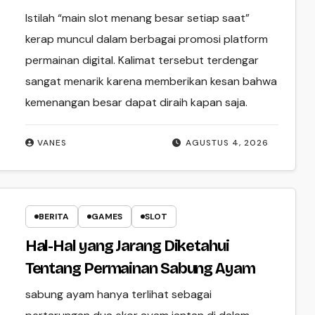
Istilah “main slot menang besar setiap saat”
kerap muncul dalam berbagai promosi platform
permainan digital. Kalimat tersebut terdengar
sangat menarik karena memberikan kesan bahwa
kemenangan besar dapat diraih kapan saja.
VANES
AGUSTUS 4, 2026
BERITA
GAMES
SLOT
Hal-Hal yang Jarang Diketahui
Tentang Permainan Sabung Ayam
sabung ayam hanya terlihat sebagai