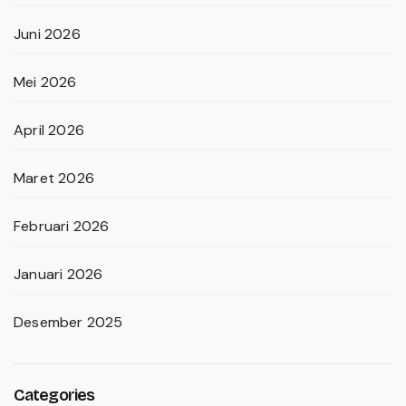
Juni 2026
Mei 2026
April 2026
Maret 2026
Februari 2026
Januari 2026
Desember 2025
Categories