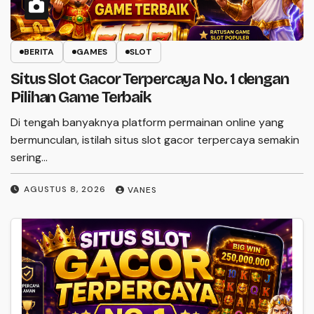
BERITA
GAMES
SLOT
Situs Slot Gacor Terpercaya No. 1 dengan
Pilihan Game Terbaik
Di tengah banyaknya platform permainan online yang
bermunculan, istilah situs slot gacor terpercaya semakin
sering…
AGUSTUS 8, 2026
VANES