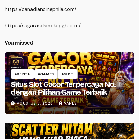
https://canadiancinephile.com/
https://sugarandsmokepgh.com/
You missed
BERITA
GAMES
SLOT
Situs Slot Gacor Terpercaya No. 1
dengan Pilihan Game Terbaik
AGUSTUS 8, 2026
VANES