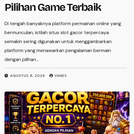
Pilihan Game Terbaik
F
Pe
Di tengah banyaknya platform permainan online yang
Scat
bermunculan, istilah situs slot gacor terpercaya
peng
semakin sering digunakan untuk menggambarkan
meng
platform yang menawarkan pengalaman bermain
mam
dengan pilihan…
A
AGUSTUS 8, 2026
VANES