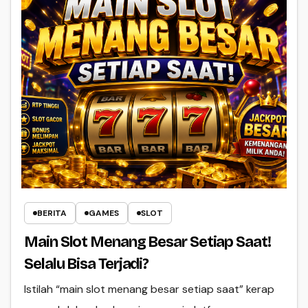
BERITA
GAMES
SLOT
Main Slot Menang Besar Setiap Saat!
Selalu Bisa Terjadi?
Istilah “main slot menang besar setiap saat” kerap