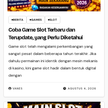
BERITA
GAMES
SLOT
Coba Game Slot Terbaru dan
Terupdate, yang Perlu Diketahui
Game slot telah mengalami perkembangan yang
sangat pesat dalam beberapa tahun terakhir. Jika
dahulu permainan ini identik dengan mesin mekanis
di kasino, kini game slot hadir dalam bentuk digital
dengan
VANES
AGUSTUS 4, 2026