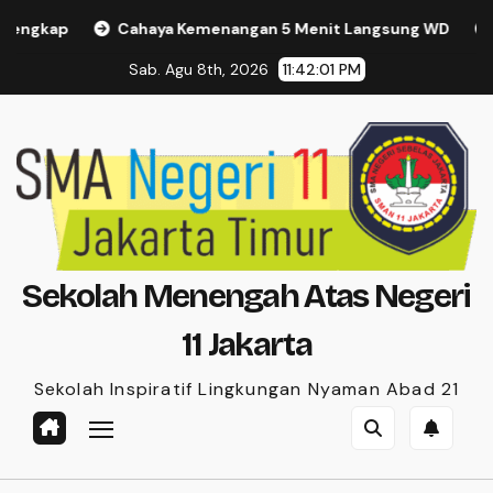
Skip
a Kemenangan 5 Menit Langsung WD
Situs Sportbook Resm
to
Sab. Agu 8th, 2026
11:42:03 PM
content
Sekolah Menengah Atas Negeri
11 Jakarta
Sekolah Inspiratif Lingkungan Nyaman Abad 21