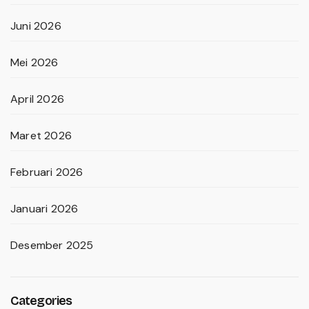
Juni 2026
Mei 2026
April 2026
Maret 2026
Februari 2026
Januari 2026
Desember 2025
Categories