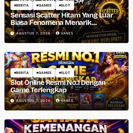
BERITA
GAMES
SLOT
Sensasi Scatter Hitam Yang Luar
Biasa Fenomena Menarik
Perhatian
AGUSTUS 7, 2026
VANES
BERITA
GAMES
SLOT
Slot Online Resmi No.1 Dengan
Game Terlengkap
AGUSTUS 7, 2026
VANES