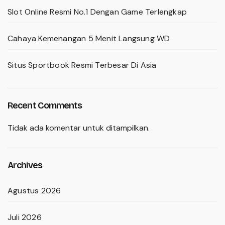
Slot Online Resmi No.1 Dengan Game Terlengkap
Cahaya Kemenangan 5 Menit Langsung WD
Situs Sportbook Resmi Terbesar Di Asia
Recent Comments
Tidak ada komentar untuk ditampilkan.
Archives
Agustus 2026
Juli 2026