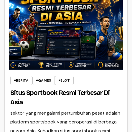
BERITA
GAMES
SLOT
Situs Sportbook Resmi Terbesar Di
Asia
sektor yang mengalami pertumbuhan pesat adalah
platform sportsbook yang beroperasi di berbagai
negara Asia. Kehadiran situs sportsbook resmi