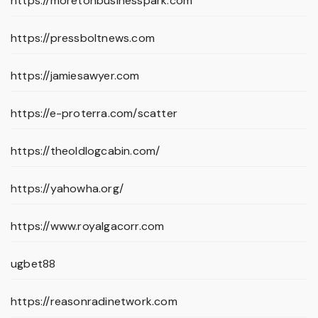
https://moretonbusinesspark.com
https://pressboltnews.com
https://jamiesawyer.com
https://e-proterra.com/scatter
https://theoldlogcabin.com/
https://yahowha.org/
https://www.royalgacorr.com
ugbet88
https://reasonradinetwork.com