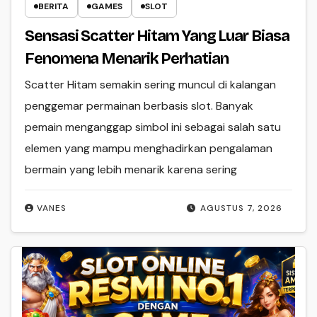
BERITA
GAMES
SLOT
Sensasi Scatter Hitam Yang Luar Biasa
Fenomena Menarik Perhatian
Scatter Hitam semakin sering muncul di kalangan
penggemar permainan berbasis slot. Banyak
pemain menganggap simbol ini sebagai salah satu
elemen yang mampu menghadirkan pengalaman
bermain yang lebih menarik karena sering
VANES
AGUSTUS 7, 2026