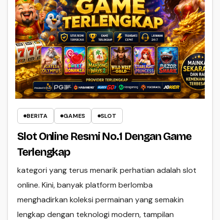
BERITA
GAMES
SLOT
Slot Online Resmi No.1 Dengan Game
Terlengkap
kategori yang terus menarik perhatian adalah slot
online. Kini, banyak platform berlomba
menghadirkan koleksi permainan yang semakin
lengkap dengan teknologi modern, tampilan