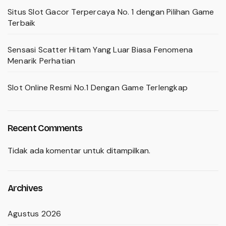
Situs Slot Gacor Terpercaya No. 1 dengan Pilihan Game
Terbaik
Sensasi Scatter Hitam Yang Luar Biasa Fenomena
Menarik Perhatian
Slot Online Resmi No.1 Dengan Game Terlengkap
Recent Comments
Tidak ada komentar untuk ditampilkan.
Archives
Agustus 2026