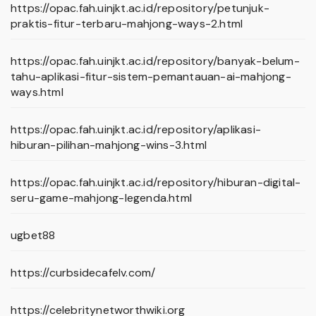
https://opac.fah.uinjkt.ac.id/repository/petunjuk-
praktis-fitur-terbaru-mahjong-ways-2.html
https://opac.fah.uinjkt.ac.id/repository/banyak-belum-
tahu-aplikasi-fitur-sistem-pemantauan-ai-mahjong-
ways.html
https://opac.fah.uinjkt.ac.id/repository/aplikasi-
hiburan-pilihan-mahjong-wins-3.html
https://opac.fah.uinjkt.ac.id/repository/hiburan-digital-
seru-game-mahjong-legenda.html
ugbet88
https://curbsidecafelv.com/
https://celebritynetworthwiki.org