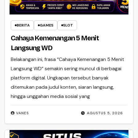
BERITA
GAMES
SLOT
Cahaya Kemenangan 5 Menit
Langsung WD
Belakangan ini, frasa “Cahaya Kemenangan 5 Menit
Langsung WD” semakin sering muncul di berbagai
platform digital. Ungkapan tersebut banyak
ditemukan pada judul konten, siaran langsung,
hingga unggahan media sosial yang
VANES
AGUSTUS 5, 2026