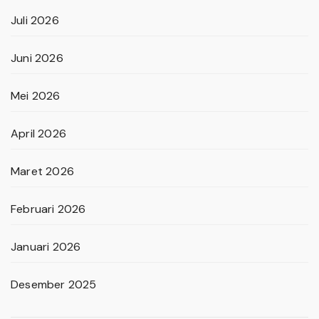
Juli 2026
Juni 2026
Mei 2026
April 2026
Maret 2026
Februari 2026
Januari 2026
Desember 2025