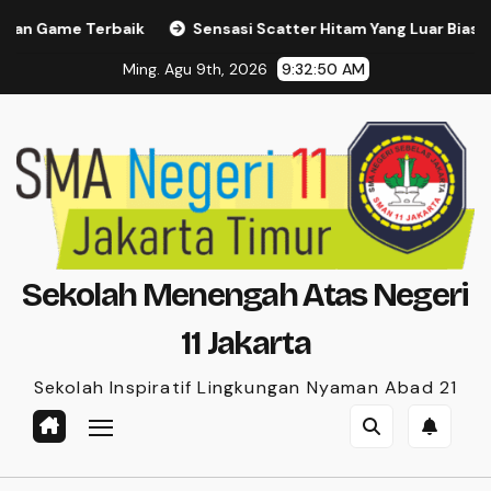
Skip
Sensasi Scatter Hitam Yang Luar Biasa Fenomena Menarik Per
to
Ming. Agu 9th, 2026
9:32:52 AM
content
Sekolah Menengah Atas Negeri
11 Jakarta
Sekolah Inspiratif Lingkungan Nyaman Abad 21