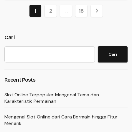
Paginasi
1
2
…
18
pos
Cari
Cari
Recent Posts
Slot Online Terpopuler Mengenal Tema dan
Karakteristik Permainan
Mengenal Slot Online dari Cara Bermain hingga Fitur
Menarik