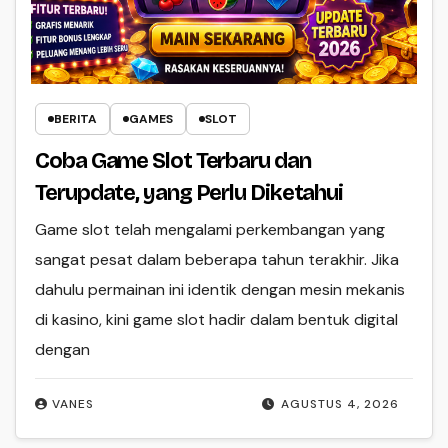
BERITA
GAMES
SLOT
Coba Game Slot Terbaru dan
Terupdate, yang Perlu Diketahui
Game slot telah mengalami perkembangan yang
sangat pesat dalam beberapa tahun terakhir. Jika
dahulu permainan ini identik dengan mesin mekanis
di kasino, kini game slot hadir dalam bentuk digital
dengan
VANES
AGUSTUS 4, 2026