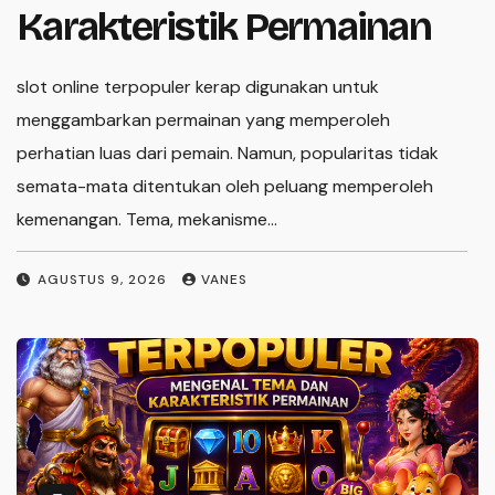
Karakteristik Permainan
slot online terpopuler kerap digunakan untuk
S
menggambarkan permainan yang memperoleh
me
perhatian luas dari pemain. Namun, popularitas tidak
di
semata-mata ditentukan oleh peluang memperoleh
si
kemenangan. Tema, mekanisme…
AGUSTUS 9, 2026
VANES