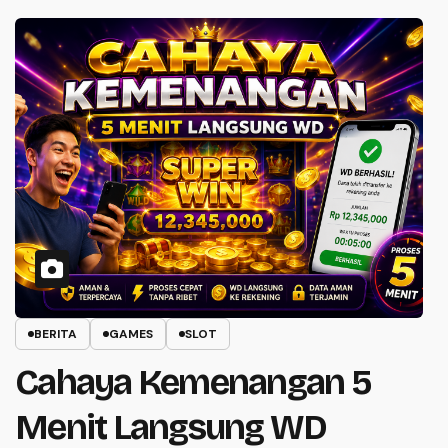
ITA
GAMES
SLOT
BERITA
haya Kemenangan 5
Situ
nit Langsung WD
Terb