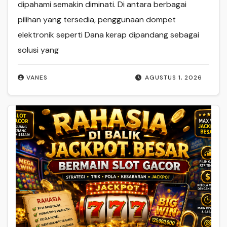
dipahami semakin diminati. Di antara berbagai
pilihan yang tersedia, penggunaan dompet
elektronik seperti Dana kerap dipandang sebagai
solusi yang
VANES
AGUSTUS 1, 2026