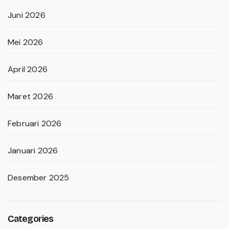
Juni 2026
Mei 2026
April 2026
Maret 2026
Februari 2026
Januari 2026
Desember 2025
Categories