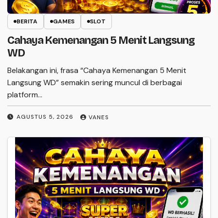
BERITA
GAMES
SLOT
Cahaya Kemenangan 5 Menit Langsung
WD
Belakangan ini, frasa “Cahaya Kemenangan 5 Menit
Langsung WD” semakin sering muncul di berbagai
platform…
AGUSTUS 5, 2026
VANES