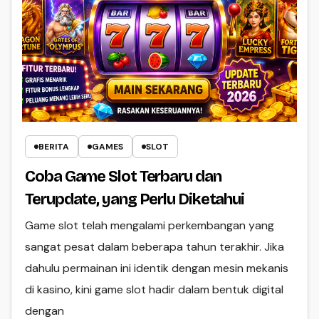
BERITA
GAMES
SLOT
Coba Game Slot Terbaru dan
Terupdate, yang Perlu Diketahui
Game slot telah mengalami perkembangan yang
sangat pesat dalam beberapa tahun terakhir. Jika
dahulu permainan ini identik dengan mesin mekanis
di kasino, kini game slot hadir dalam bentuk digital
dengan