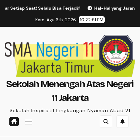
Skip
u Bisa Terjadi?
Hal-Hal yang Jarang Diketahui Tentang P
to
Kam. Agu 6th, 2026
10:22:52 PM
content
Sekolah Menengah Atas Negeri
11 Jakarta
Sekolah Inspiratif Lingkungan Nyaman Abad 21