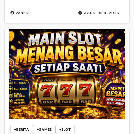
VANES
AGUSTUS 4, 2026
BERITA
GAMES
SLOT