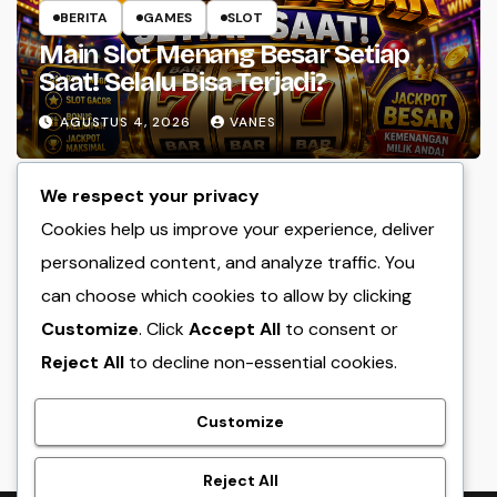
BERITA
GAMES
SLOT
Main Slot Menang Besar Setiap
Saat! Selalu Bisa Terjadi?
AGUSTUS 4, 2026
VANES
We respect your privacy
Cookies help us improve your experience, deliver
personalized content, and analyze traffic. You
can choose which cookies to allow by clicking
Customize
. Click
Accept All
to consent or
Reject All
to decline non-essential cookies.
Sekolah Menengah Atas
Negeri 11 Jakarta
Customize
Reject All