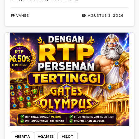
VANES
AGUSTUS 3, 2026
BERITA
GAMES
SLOT