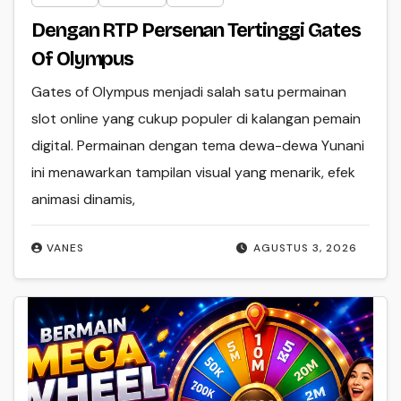
Dengan RTP Persenan Tertinggi Gates
Of Olympus
Gates of Olympus menjadi salah satu permainan
slot online yang cukup populer di kalangan pemain
digital. Permainan dengan tema dewa-dewa Yunani
ini menawarkan tampilan visual yang menarik, efek
animasi dinamis,
VANES
AGUSTUS 3, 2026