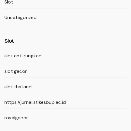
Slot
Uncategorized
Slot
slot anti rungkad
slot gacor
slot thailand
https://jurnal.stikesbup.ac.id
royalgacor