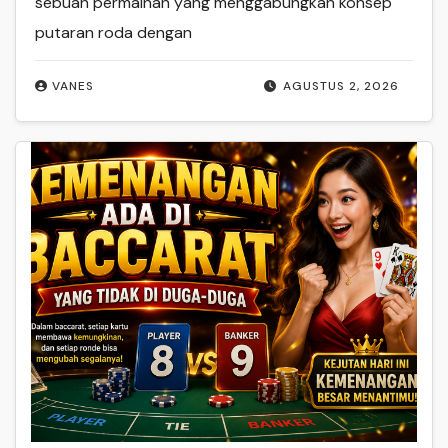
sebuah permainan yang menggabungkan konsep
putaran roda dengan
VANES
AGUSTUS 2, 2026