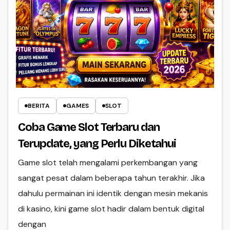
BERITA
GAMES
SLOT
Coba Game Slot Terbaru dan
Terupdate, yang Perlu Diketahui
Game slot telah mengalami perkembangan yang
sangat pesat dalam beberapa tahun terakhir. Jika
dahulu permainan ini identik dengan mesin mekanis
di kasino, kini game slot hadir dalam bentuk digital
dengan