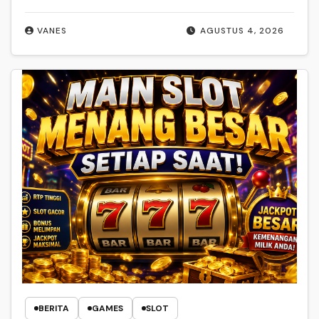
VANES
AGUSTUS 4, 2026
BERITA
GAMES
SLOT