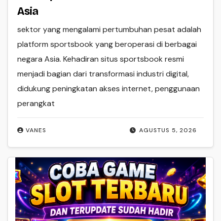
Asia
sektor yang mengalami pertumbuhan pesat adalah
platform sportsbook yang beroperasi di berbagai
negara Asia. Kehadiran situs sportsbook resmi
menjadi bagian dari transformasi industri digital,
didukung peningkatan akses internet, penggunaan
perangkat
VANES
AGUSTUS 5, 2026