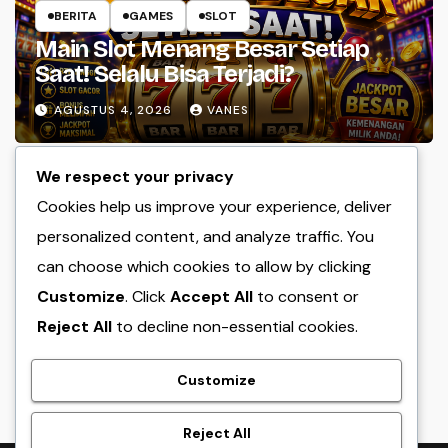
BERITA
GAMES
SLOT
Main Slot Menang Besar Setiap
Saat! Selalu Bisa Terjadi?
AGUSTUS 4, 2026
VANES
We respect your privacy
Cookies help us improve your experience, deliver
personalized content, and analyze traffic. You
can choose which cookies to allow by clicking
Customize
. Click
Accept All
to consent or
Reject All
to decline non-essential cookies.
Sekolah Menengah Atas
Negeri 11 Jakarta
Customize
Reject All