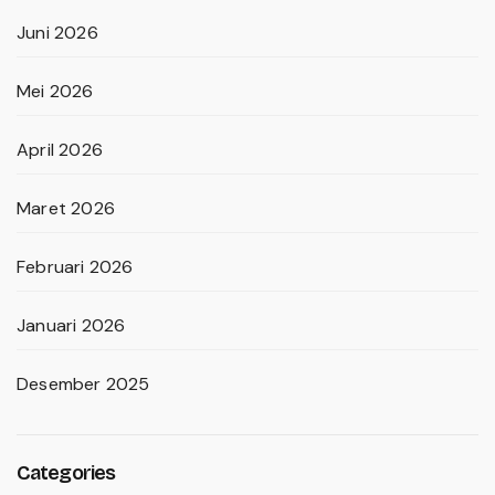
Juni 2026
Mei 2026
April 2026
Maret 2026
Februari 2026
Januari 2026
Desember 2025
Categories