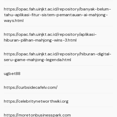
https://opac.fah.uinjkt.ac.id/repository/banyak-belum-
tahu-aplikasi-fitur-sistem-pemantauan-ai-mahjong-
ways.html
https://opac.fah.uinjkt.ac.id/repository/aplikasi-
hiburan-pilihan-mahjong-wins-3.html
https://opac.fah.uinjkt.ac.id/repository/hiburan-digital-
seru-game-mahjong-legenda.html
ugbet88
https://curbsidecafelv.com/
https://celebritynetworthwiki.org
https://moretonbusinesspark.com