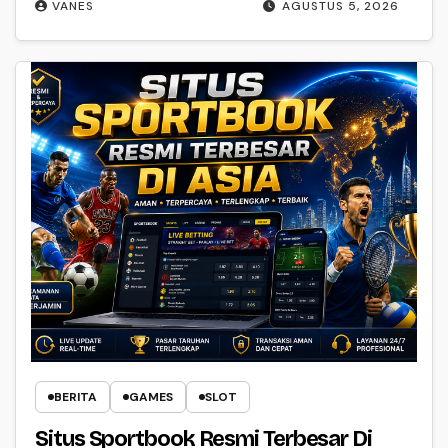
VANES
AGUSTUS 5, 2026
BERITA
GAMES
SLOT
Situs Sportbook Resmi Terbesar Di