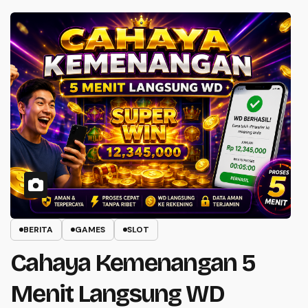
MES
SLOT
BERITA
GAMES
 Kemenangan 5
Situs Sp
Langsung WD
Terbesar 