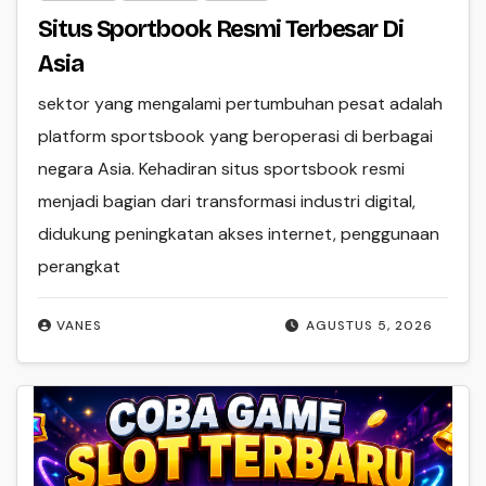
Situs Sportbook Resmi Terbesar Di
Asia
sektor yang mengalami pertumbuhan pesat adalah
platform sportsbook yang beroperasi di berbagai
negara Asia. Kehadiran situs sportsbook resmi
menjadi bagian dari transformasi industri digital,
didukung peningkatan akses internet, penggunaan
perangkat
VANES
AGUSTUS 5, 2026