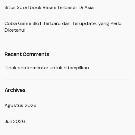
Situs Sportbook Resmi Terbesar Di Asia
Coba Game Slot Terbaru dan Terupdate, yang Perlu
Diketahui
Recent Comments
Tidak ada komentar untuk ditampilkan.
Archives
Agustus 2026
Juli 2026