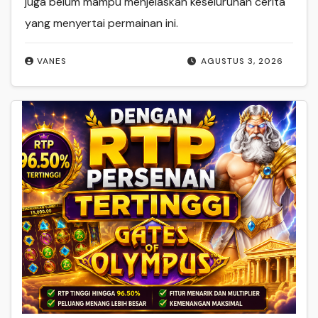
juga belum mampu menjelaskan keseluruhan cerita
yang menyertai permainan ini.
VANES
AGUSTUS 3, 2026