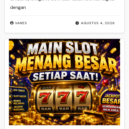
dengan
VANES
AGUSTUS 4, 2026