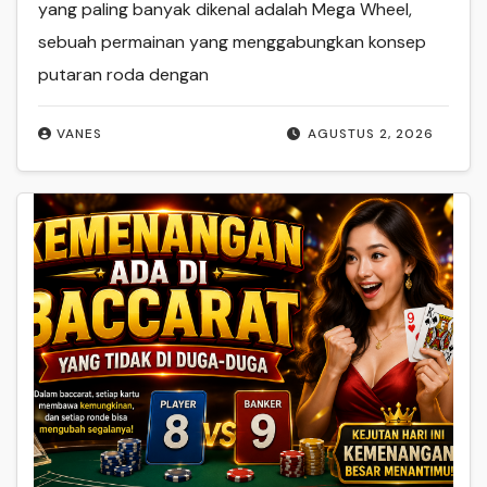
yang paling banyak dikenal adalah Mega Wheel,
sebuah permainan yang menggabungkan konsep
putaran roda dengan
VANES
AGUSTUS 2, 2026