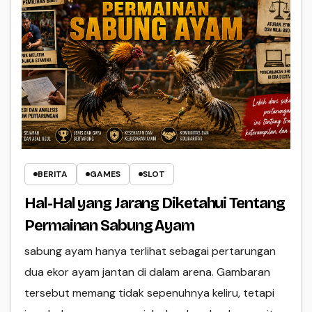
BERITA
GAMES
SLOT
Hal-Hal yang Jarang Diketahui Tentang
Permainan Sabung Ayam
sabung ayam hanya terlihat sebagai pertarungan
dua ekor ayam jantan di dalam arena. Gambaran
tersebut memang tidak sepenuhnya keliru, tetapi