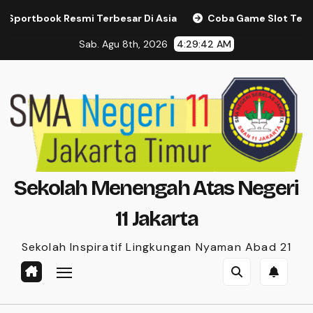
Skip
rbesar Di Asia
Coba Game Slot Terbaru dan Terupdate, ya
to
Sab. Agu 8th, 2026
4:29:43 AM
content
Sekolah Menengah Atas Negeri
11 Jakarta
Sekolah Inspiratif Lingkungan Nyaman Abad 21