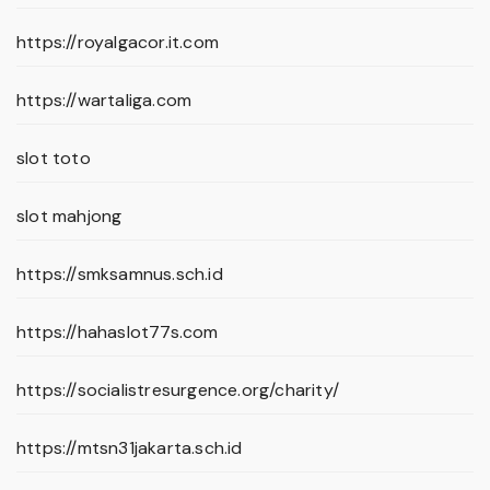
https://royalgacor.it.com
https://wartaliga.com
slot toto
slot mahjong
https://smksamnus.sch.id
https://hahaslot77s.com
https://socialistresurgence.org/charity/
https://mtsn31jakarta.sch.id