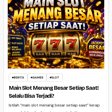
BERITA
GAMES
SLOT
Main Slot Menang Besar Setiap Saat!
Selalu Bisa Terjadi?
Istilah “main slot menang besar setiap saat” kerap