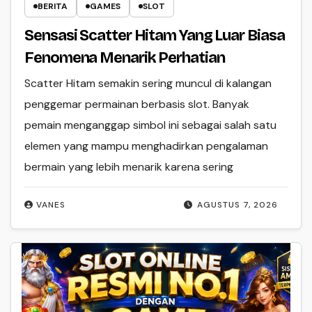
BERITA
GAMES
SLOT
Sensasi Scatter Hitam Yang Luar Biasa
Fenomena Menarik Perhatian
Scatter Hitam semakin sering muncul di kalangan
penggemar permainan berbasis slot. Banyak
pemain menganggap simbol ini sebagai salah satu
elemen yang mampu menghadirkan pengalaman
bermain yang lebih menarik karena sering
VANES
AGUSTUS 7, 2026