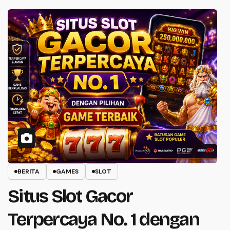
MES
SLOT
BERITA
GAMES
lot Gacor
Sensasi S
aya No. 1 dengan
Yang Luar