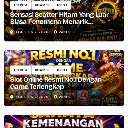
BERITA
GAMES
SLOT
Sensasi Scatter Hitam Yang Luar
Biasa Fenomena Menarik
Perhatian
AGUSTUS 7, 2026
VANES
BERITA
GAMES
SLOT
Slot Online Resmi No.1 Dengan
Game Terlengkap
AGUSTUS 7, 2026
VANES