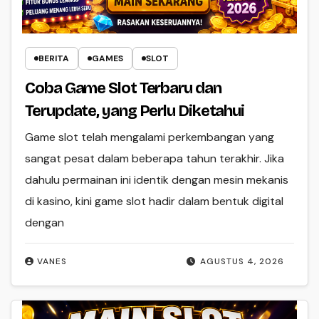
BERITA
GAMES
SLOT
Coba Game Slot Terbaru dan
Terupdate, yang Perlu Diketahui
Game slot telah mengalami perkembangan yang
sangat pesat dalam beberapa tahun terakhir. Jika
dahulu permainan ini identik dengan mesin mekanis
di kasino, kini game slot hadir dalam bentuk digital
dengan
VANES
AGUSTUS 4, 2026