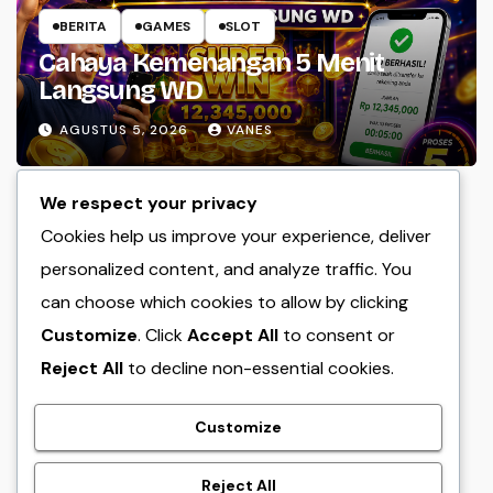
BERITA
GAMES
SLOT
Cahaya Kemenangan 5 Menit
Langsung WD
AGUSTUS 5, 2026
VANES
We respect your privacy
Cookies help us improve your experience, deliver
personalized content, and analyze traffic. You
can choose which cookies to allow by clicking
Customize
. Click
Accept All
to consent or
Reject All
to decline non-essential cookies.
Sekolah Menengah Atas
Negeri 11 Jakarta
Customize
Reject All