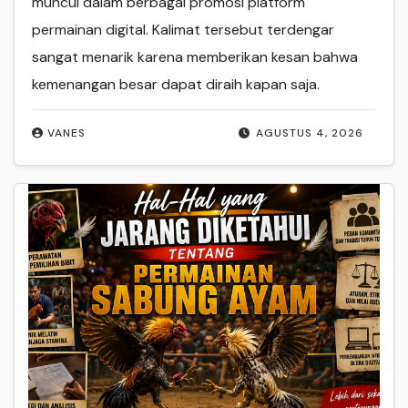
muncul dalam berbagai promosi platform
permainan digital. Kalimat tersebut terdengar
sangat menarik karena memberikan kesan bahwa
kemenangan besar dapat diraih kapan saja.
VANES
AGUSTUS 4, 2026