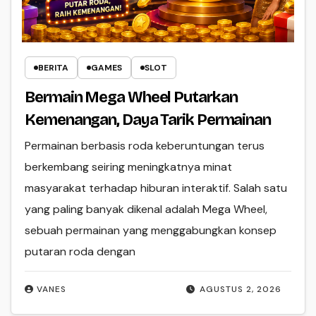
BERITA
GAMES
SLOT
Bermain Mega Wheel Putarkan
Kemenangan, Daya Tarik Permainan
Permainan berbasis roda keberuntungan terus
berkembang seiring meningkatnya minat
masyarakat terhadap hiburan interaktif. Salah satu
yang paling banyak dikenal adalah Mega Wheel,
sebuah permainan yang menggabungkan konsep
putaran roda dengan
VANES
AGUSTUS 2, 2026