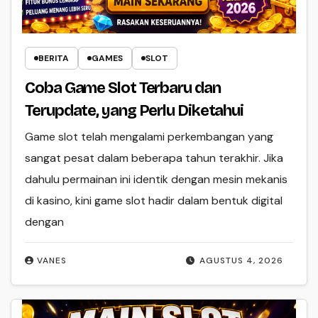
BERITA
GAMES
SLOT
Coba Game Slot Terbaru dan
Terupdate, yang Perlu Diketahui
Game slot telah mengalami perkembangan yang
sangat pesat dalam beberapa tahun terakhir. Jika
dahulu permainan ini identik dengan mesin mekanis
di kasino, kini game slot hadir dalam bentuk digital
dengan
VANES
AGUSTUS 4, 2026