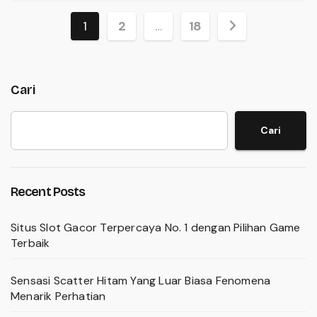
Paginasi
1
2
…
18
pos
Cari
Cari
Recent Posts
Situs Slot Gacor Terpercaya No. 1 dengan Pilihan Game
Terbaik
Sensasi Scatter Hitam Yang Luar Biasa Fenomena
Menarik Perhatian