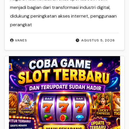
menjadi bagian dari transformasi industri digital,
didukung peningkatan akses internet, penggunaan
perangkat
VANES
AGUSTUS 5, 2026