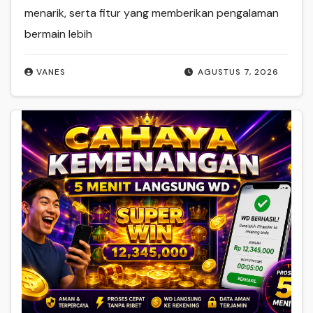
menarik, serta fitur yang memberikan pengalaman
bermain lebih
VANES
AGUSTUS 7, 2026