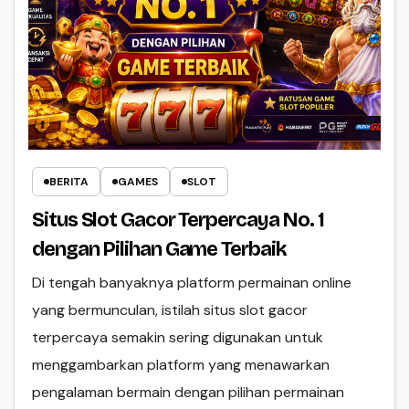
BERITA
GAMES
SLOT
Situs Slot Gacor Terpercaya No. 1
dengan Pilihan Game Terbaik
Di tengah banyaknya platform permainan online
yang bermunculan, istilah situs slot gacor
terpercaya semakin sering digunakan untuk
menggambarkan platform yang menawarkan
pengalaman bermain dengan pilihan permainan