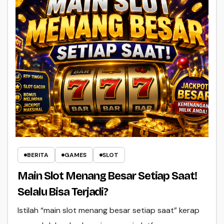
BERITA
GAMES
SLOT
Main Slot Menang Besar Setiap Saat!
Selalu Bisa Terjadi?
Istilah “main slot menang besar setiap saat” kerap