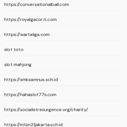
https://conversationalball.com
https://royalgacor.it.com
https://wartaliga.com
slot toto
slot mahjong
https://smksamnus.sch.id
https://hahaslot77s.com
https://socialistresurgence.org/charity/
https://mtsn31jakarta.sch.id