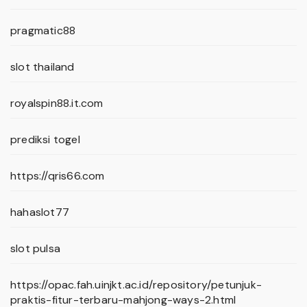
pragmatic88
slot thailand
royalspin88.it.com
prediksi togel
https://qris66.com
hahaslot77
slot pulsa
https://opac.fah.uinjkt.ac.id/repository/petunjuk-
praktis-fitur-terbaru-mahjong-ways-2.html