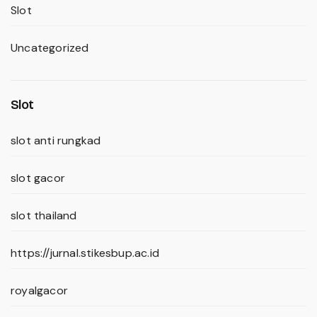
Slot
Uncategorized
Slot
slot anti rungkad
slot gacor
slot thailand
https://jurnal.stikesbup.ac.id
royalgacor