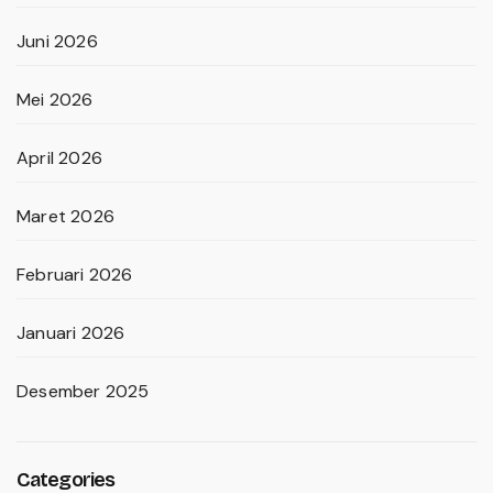
Juni 2026
Mei 2026
April 2026
Maret 2026
Februari 2026
Januari 2026
Desember 2025
Categories