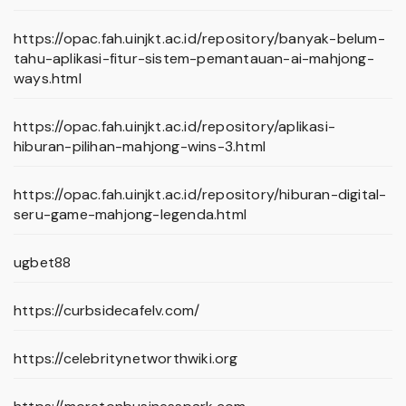
https://opac.fah.uinjkt.ac.id/repository/banyak-belum-
tahu-aplikasi-fitur-sistem-pemantauan-ai-mahjong-
ways.html
https://opac.fah.uinjkt.ac.id/repository/aplikasi-
hiburan-pilihan-mahjong-wins-3.html
https://opac.fah.uinjkt.ac.id/repository/hiburan-digital-
seru-game-mahjong-legenda.html
ugbet88
https://curbsidecafelv.com/
https://celebritynetworthwiki.org