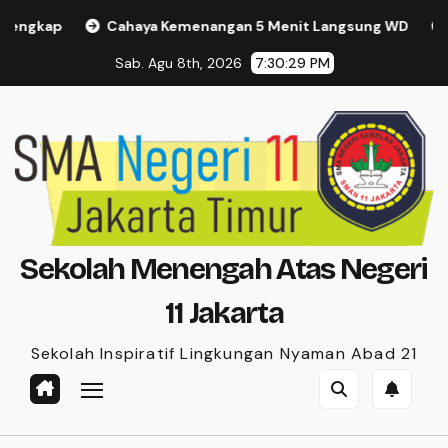
Skip
 Kemenangan 5 Menit Langsung WD
Situs Sportbook Resm
to
Sab. Agu 8th, 2026
7:30:30 PM
content
Sekolah Menengah Atas Negeri
11 Jakarta
Sekolah Inspiratif Lingkungan Nyaman Abad 21