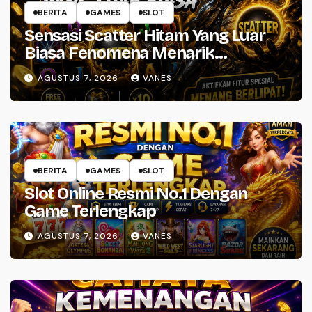
BERITA
GAMES
SLOT
Sensasi Scatter Hitam Yang Luar
Biasa Fenomena Menarik
Perhatian
AGUSTUS 7, 2026
VANES
BERITA
GAMES
SLOT
Slot Online Resmi No.1 Dengan
Game Terlengkap
AGUSTUS 7, 2026
VANES