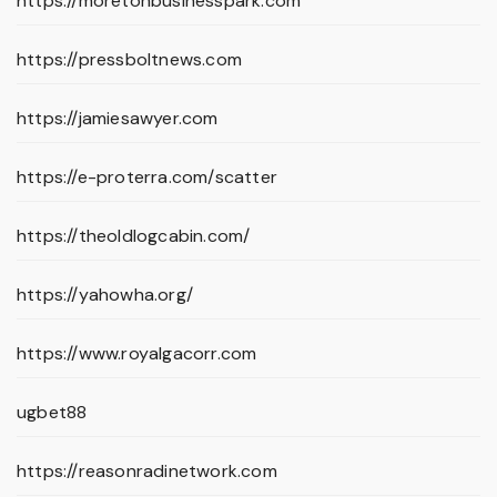
https://moretonbusinesspark.com
https://pressboltnews.com
https://jamiesawyer.com
https://e-proterra.com/scatter
https://theoldlogcabin.com/
https://yahowha.org/
https://www.royalgacorr.com
ugbet88
https://reasonradinetwork.com