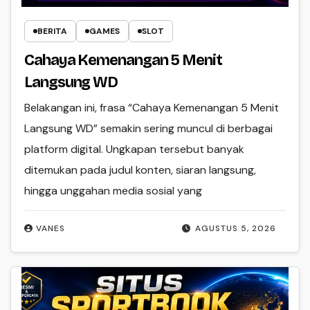
BERITA
GAMES
SLOT
Cahaya Kemenangan 5 Menit
Langsung WD
Belakangan ini, frasa “Cahaya Kemenangan 5 Menit
Langsung WD” semakin sering muncul di berbagai
platform digital. Ungkapan tersebut banyak
ditemukan pada judul konten, siaran langsung,
hingga unggahan media sosial yang
VANES
AGUSTUS 5, 2026