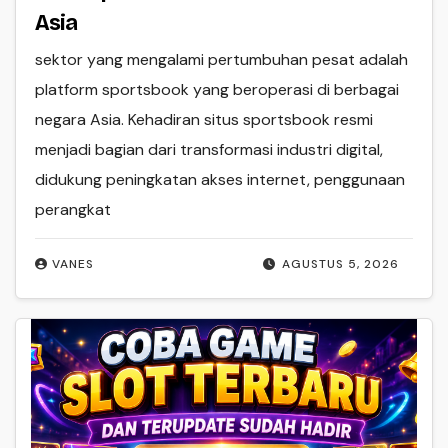
Asia
sektor yang mengalami pertumbuhan pesat adalah
platform sportsbook yang beroperasi di berbagai
negara Asia. Kehadiran situs sportsbook resmi
menjadi bagian dari transformasi industri digital,
didukung peningkatan akses internet, penggunaan
perangkat
VANES
AGUSTUS 5, 2026