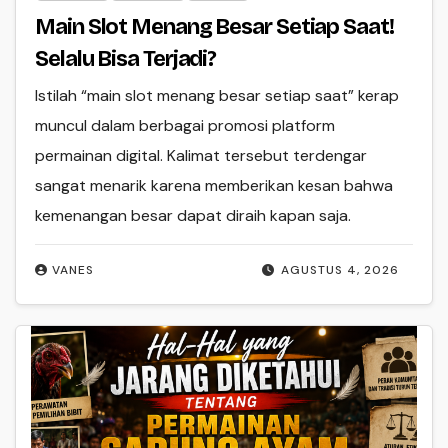
Main Slot Menang Besar Setiap Saat!
Selalu Bisa Terjadi?
Istilah “main slot menang besar setiap saat” kerap
muncul dalam berbagai promosi platform
permainan digital. Kalimat tersebut terdengar
sangat menarik karena memberikan kesan bahwa
kemenangan besar dapat diraih kapan saja.
VANES
AGUSTUS 4, 2026