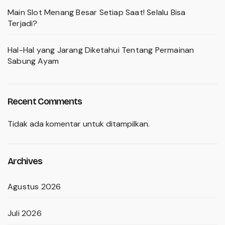
Main Slot Menang Besar Setiap Saat! Selalu Bisa
Terjadi?
Hal-Hal yang Jarang Diketahui Tentang Permainan
Sabung Ayam
Recent Comments
Tidak ada komentar untuk ditampilkan.
Archives
Agustus 2026
Juli 2026