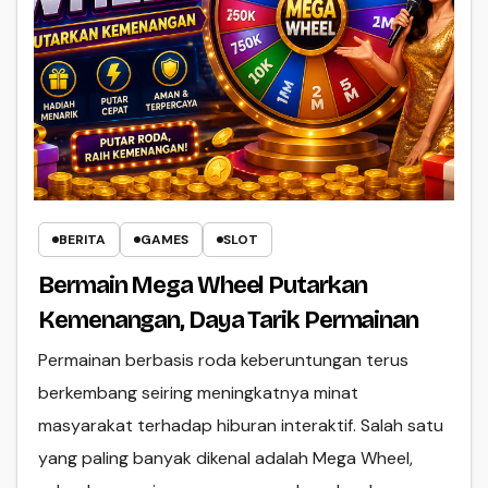
BERITA
GAMES
SLOT
Bermain Mega Wheel Putarkan
Kemenangan, Daya Tarik Permainan
Permainan berbasis roda keberuntungan terus
berkembang seiring meningkatnya minat
masyarakat terhadap hiburan interaktif. Salah satu
yang paling banyak dikenal adalah Mega Wheel,