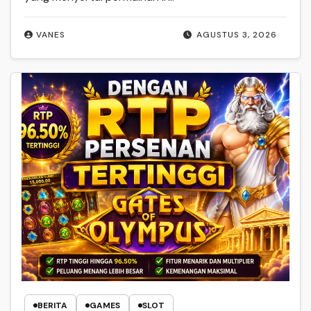
VANES
AGUSTUS 3, 2026
BERITA
GAMES
SLOT