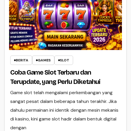
BERITA
GAMES
SLOT
Coba Game Slot Terbaru dan
Terupdate, yang Perlu Diketahui
Game slot telah mengalami perkembangan yang
sangat pesat dalam beberapa tahun terakhir. Jika
dahulu permainan ini identik dengan mesin mekanis
di kasino, kini game slot hadir dalam bentuk digital
dengan