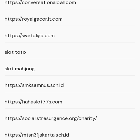
https://conversationalball.com
https://royalgacor.it.com
https://wartaliga.com
slot toto
slot mahjong
https://smksamnus.sch.id
https://hahaslot77s.com
https://socialistresurgence.org/charity/
https://mtsn31jakarta.sch.id