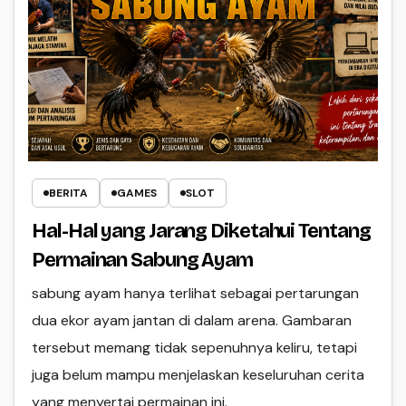
BERITA
GAMES
SLOT
Hal-Hal yang Jarang Diketahui Tentang
Permainan Sabung Ayam
sabung ayam hanya terlihat sebagai pertarungan
dua ekor ayam jantan di dalam arena. Gambaran
tersebut memang tidak sepenuhnya keliru, tetapi
juga belum mampu menjelaskan keseluruhan cerita
yang menyertai permainan ini.